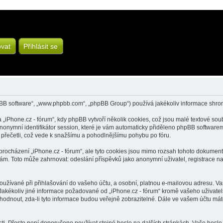
ovat
Přihlásit se
hpBB software“, „www.phpbb.com“, „phpBB Group“) používá jakékoliv informace sh
iPhone.cz - fórum“, kdy phpBB vytvoří několik cookies, což jsou malé textové sou
anonymní identifikátor session, které je vám automaticky přiděleno phpBB softwarem.
iž přečetli, což vede k snažšímu a pohodlnějšímu pohybu po fóru.
procházení „iPhone.cz - fórum“, ale tyto cookies jsou mimo rozsah tohoto dokumentu
 Toto může zahrnovat: odeslání příspěvků jako anonymní uživatel, registrace na „i
užívané při přihlašování do vašeho účtu, a osobní, platnou e-mailovou adresu. Va
e. Jakékoliv jiné informace požadované od „iPhone.cz - fórum“ kromě vašeho uživate
dnout, zda-li tyto informace budou veřejně zobrazitelné. Dále ve vašem účtu mát