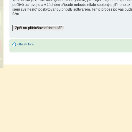
Vaše heslo je zašifrováno (jednosměrný hash) pro zajištění jeho bezpečnost
pečlivě uchovejte a v žádném případě nebude nikdo spojený s „iPhone.cz - 
jsem své heslo“ poskytovanou phpBB softwarem. Tento proces po vás bude 
účtu.
Zpět na přihlašovací formulář
Obsah fóra