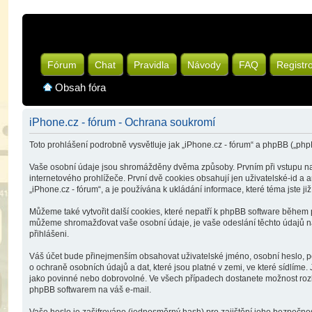
Fórum
Chat
Pravidla
Návody
FAQ
Registr
Obsah fóra
iPhone.cz - fórum - Ochrana soukromí
Toto prohlášení podrobně vysvětluje jak „iPhone.cz - fórum“ a phpBB („p
Vaše osobní údaje jsou shromážděny dvěma způsoby. Prvním při vstupu na „
internetového prohlížeče. První dvě cookies obsahují jen uživatelské-id a 
„iPhone.cz - fórum“, a je používána k ukládání informace, které téma jste j
Můžeme také vytvořit další cookies, které nepatří k phpBB software během 
můžeme shromažďovat vaše osobní údaje, je vaše odeslání těchto údajů nám.
přihlášeni.
Váš účet bude přinejmenším obsahovat uživatelské jméno, osobní heslo, po
o ochraně osobních údajů a dat, které jsou platné v zemi, ve které sídlím
jako povinné nebo dobrovolné. Ve všech případech dostanete možnost rozho
phpBB softwarem na váš e-mail.