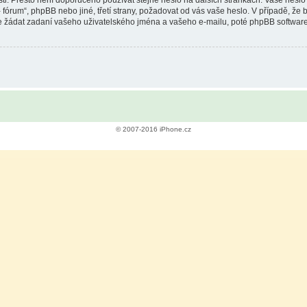
i. Přesto není doporučeno používat stejné heslo na dalších stránkách. Vaše heslo j
fórum“, phpBB nebo jiné, třetí strany, požadovat od vás vaše heslo. V případě, ž
žádat zadaní vašeho uživatelského jména a vašeho e-mailu, poté phpBB software 
© 2007-2016 iPhone.cz