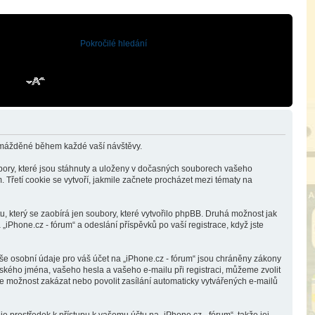
Pokročilé hledání
romážděné během každé vaší návštěvy.
bory, které jsou stáhnuty a uloženy v dočasných souborech vašeho
 Třetí cookie se vytvoří, jakmile začnete procházet mezi tématy na
, který se zaobírá jen soubory, které vytvořilo phpBB. Druhá možnost jak
Phone.cz - fórum“ a odeslání příspěvků po vaší registrace, když jste
še osobní údaje pro váš účet na „iPhone.cz - fórum“ jsou chráněny zákony
lského jména, vašeho hesla a vašeho e-mailu při registraci, můžeme zvolit
e možnost zakázat nebo povolit zasílání automaticky vytvářených e-mailů