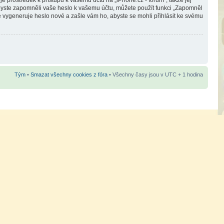
e prostředek k přístupu k vašemu účtu na „iPhone.cz - fórum“, takže jej
e byste zapomněli vaše heslo k vašemu účtu, můžete použít funkci „Zapomněl
vygeneruje heslo nové a zašle vám ho, abyste se mohli přihlásit ke svému
Tým
•
Smazat všechny cookies z fóra
• Všechny časy jsou v UTC + 1 hodina