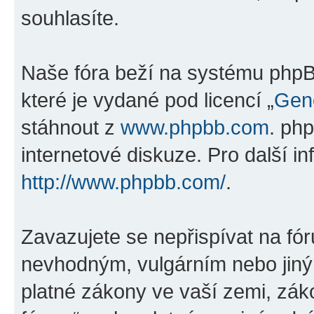
souhlasíte.
Naše fóra beží na systému phpBB
které je vydané pod licencí „
Gene
stáhnout z
www.phpbb.com
. ph
internetové diskuze. Pro další i
http://www.phpbb.com/
.
Zavazujete se nepřispívat na fó
nevhodným, vulgárním nebo jiný
platné zákony ve vaší zemi, záko