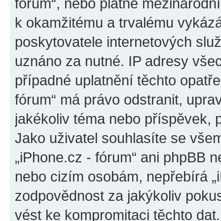
fórum“, nebo platné mezinárodní
k okamžitému a trvalému vykázá
poskytovatele internetových slu
uznáno za nutné. IP adresy všec
případné uplatnění těchto opatřen
fórum“ má právo odstranit, upra
jakékoliv téma nebo příspěvek, 
Jako uživatel souhlasíte se všem
„iPhone.cz - fórum“ ani phpBB ne
nebo cizím osobám, nepřebírá „
zodpovědnost za jakýkoliv pokus
vést ke kompromitaci těchto dat.