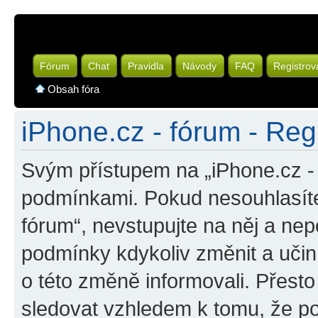
Fórum
Chat
Pravidla
Návody
FAQ
Registrov
Obsah fóra
iPhone.cz - fórum - Reg
Svým přístupem na „iPhone.cz - 
podmínkami. Pokud nesouhlasíte
fórum“, nevstupujte na něj a nep
podmínky kdykoliv změnit a uči
o této změně informovali. Přest
sledovat vzhledem k tomu, že po