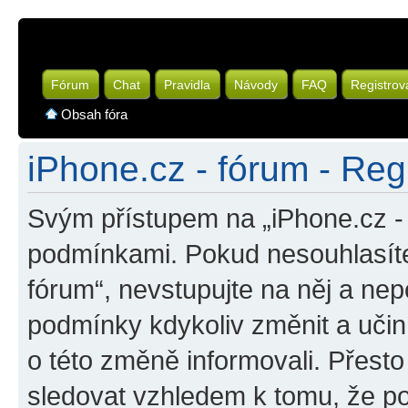
Fórum
Chat
Pravidla
Návody
FAQ
Registrov
Obsah fóra
iPhone.cz - fórum - Reg
Svým přístupem na „iPhone.cz - 
podmínkami. Pokud nesouhlasíte
fórum“, nevstupujte na něj a nep
podmínky kdykoliv změnit a uči
o této změně informovali. Přest
sledovat vzhledem k tomu, že po