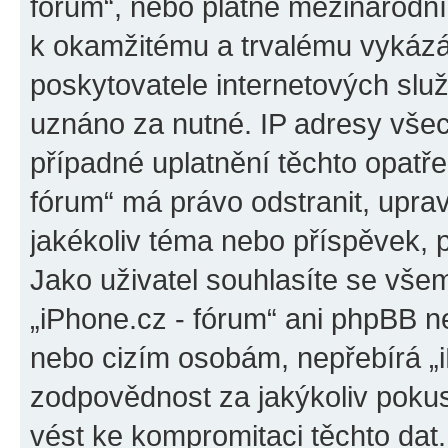
fórum“, nebo platné mezinárodní
k okamžitému a trvalému vykázá
poskytovatele internetových slu
uznáno za nutné. IP adresy všec
případné uplatnění těchto opatřen
fórum“ má právo odstranit, upra
jakékoliv téma nebo příspěvek, 
Jako uživatel souhlasíte se všem
„iPhone.cz - fórum“ ani phpBB ne
nebo cizím osobám, nepřebírá „
zodpovědnost za jakýkoliv pokus
vést ke kompromitaci těchto dat.