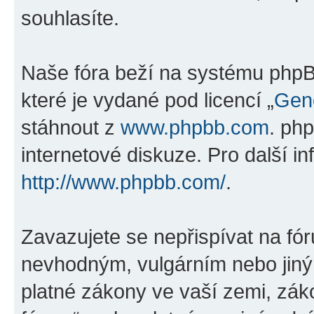
souhlasíte.
Naše fóra beží na systému phpBB
které je vydané pod licencí „
Gene
stáhnout z
www.phpbb.com
. ph
internetové diskuze. Pro další i
http://www.phpbb.com/
.
Zavazujete se nepřispívat na fó
nevhodným, vulgárním nebo jiný
platné zákony ve vaší zemi, záko