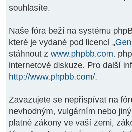
souhlasíte.
Naše fóra beží na systému phpBB
které je vydané pod licencí „
Gene
stáhnout z
www.phpbb.com
. ph
internetové diskuze. Pro další i
http://www.phpbb.com/
.
Zavazujete se nepřispívat na fó
nevhodným, vulgárním nebo jiný
platné zákony ve vaší zemi, záko