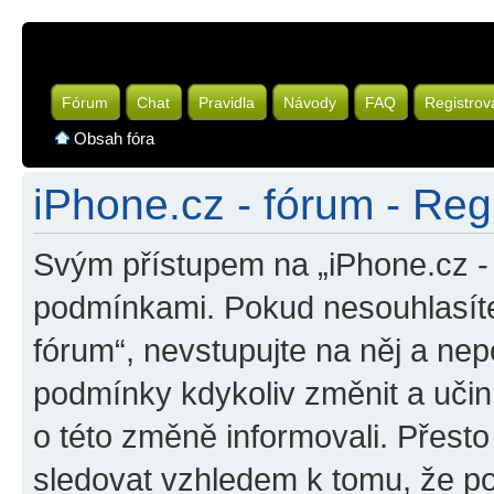
Fórum
Chat
Pravidla
Návody
FAQ
Registrov
Obsah fóra
iPhone.cz - fórum - Reg
Svým přístupem na „iPhone.cz - 
podmínkami. Pokud nesouhlasíte
fórum“, nevstupujte na něj a nep
podmínky kdykoliv změnit a uči
o této změně informovali. Přest
sledovat vzhledem k tomu, že po