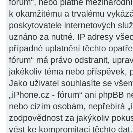
fórum“, nebo platné mezinárodní
k okamžitému a trvalému vykázá
poskytovatele internetových slu
uznáno za nutné. IP adresy všec
případné uplatnění těchto opatřen
fórum“ má právo odstranit, upra
jakékoliv téma nebo příspěvek, 
Jako uživatel souhlasíte se všem
„iPhone.cz - fórum“ ani phpBB ne
nebo cizím osobám, nepřebírá „
zodpovědnost za jakýkoliv pokus
vést ke kompromitaci těchto dat.