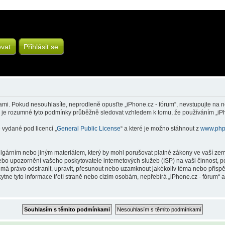
ovat
Přihlásit se
mi. Pokud nesouhlasíte, neprodleně opusťte „iPhone.cz - fórum“, nevstupujte na ně
o je rozumné tyto podmínky průběžně sledovat vzhledem k tomu, že používáním „iPho
 vydané pod licencí „
General Public License
“ a které je možno stáhnout z
www.php
gárním nebo jiným materiálem, který by mohl porušovat platné zákony ve vaší zemi,
nebo upozornění vašeho poskytovatele internetových služeb (ISP) na vaši činnost,
m“ má právo odstranit, upravit, přesunout nebo uzamknout jakékoliv téma nebo přís
ytne tyto informace třetí straně nebo cizím osobám, nepřebírá „iPhone.cz - fórum“ 