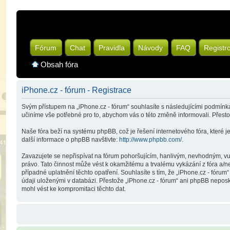
Fórum
Chat
Pravidla
Návody
FAQ
Registr
Obsah fóra
iPhone.cz - fórum - Registrace
Svým přístupem na „iPhone.cz - fórum“ souhlasíte s následujícími podmínka
učiníme vše potřebné pro to, abychom vás o této změně informovali. Přest
Naše fóra beží na systému phpBB, což je řešení internetového fóra, které je
další informace o phpBB navštivte:
http://www.phpbb.com/
.
Zavazujete se nepřispívat na fórum pohoršujícím, hanlivým, nevhodným, vul
právo. Tato činnost může vést k okamžitému a trvalému vykázání z fóra a/
případné uplatnění těchto opatření. Souhlasíte s tím, že „iPhone.cz - fóru
údaji uloženými v databázi. Přestože „iPhone.cz - fórum“ ani phpBB neposk
mohl vést ke kompromitaci těchto dat.