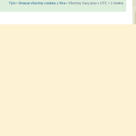
Tým
•
Smazat všechny cookies z fóra
• Všechny časy jsou v UTC + 1 hodina