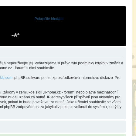
Pokročilé hledání
j a nepoužívejte jej. Vyhrazujeme si právo tyto podmínky kdykoliv změnit a
ne.cz - fórum“ s nimi souhlasíte.
bb.com
. phpBB software pouze zprostředkovává internetové diskuze. Pro
 zákony v zemi, kde sídlí „iPhone.cz - fórum“, nebo platné mezinárodní
 pokud bude uznáno za nutné. IP adresy všech příspěvků jsou ukládány pro
pěvek, pokud to bude považovat za nutné. Jako uživatel souhlasíte se všemi
ani phpBB zodpovědnost za jakýkoliv pokus o vniknutí do systému, který by