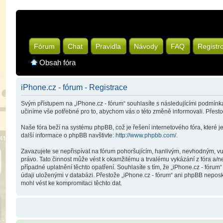
Fórum
Chat
Pravidla
Návody
FAQ
Registr
Obsah fóra
iPhone.cz - fórum - Registrace
Svým přístupem na „iPhone.cz - fórum“ souhlasíte s následujícími podmínka
učiníme vše potřebné pro to, abychom vás o této změně informovali. Přest
Naše fóra beží na systému phpBB, což je řešení internetového fóra, které je
další informace o phpBB navštivte:
http://www.phpbb.com/
.
Zavazujete se nepřispívat na fórum pohoršujícím, hanlivým, nevhodným, vul
právo. Tato činnost může vést k okamžitému a trvalému vykázání z fóra a/
případné uplatnění těchto opatření. Souhlasíte s tím, že „iPhone.cz - fóru
údaji uloženými v databázi. Přestože „iPhone.cz - fórum“ ani phpBB neposk
mohl vést ke kompromitaci těchto dat.