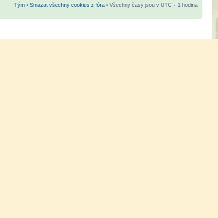
Tým
•
Smazat všechny cookies z fóra
• Všechny časy jsou v UTC + 1 hodina