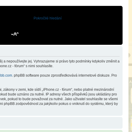
Pokročilé hledání
j a nepoužívejte jej. Vyhrazujeme si právo tyto podmínky kdykoliv změnit a
ne.cz - fórum“ s nimi souhlasíte.
bb.com
. phpBB software pouze zprostředkovává internetové diskuze. Pro
 zákony v zemi, kde sídlí „iPhone.cz - fórum“, nebo platné mezinárodní
 pokud bude uznáno za nutné. IP adresy všech příspěvků jsou ukládány pro
pěvek, pokud to bude považovat za nutné. Jako uživatel souhlasíte se všemi
ani phpBB zodpovědnost za jakýkoliv pokus o vniknutí do systému, který by