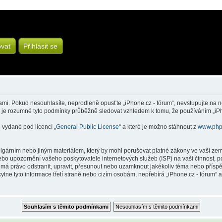
ovat
Přihlásit se
mi. Pokud nesouhlasíte, neprodleně opusťte „iPhone.cz - fórum“, nevstupujte na ně
o je rozumné tyto podmínky průběžně sledovat vzhledem k tomu, že používáním „iPho
 vydané pod licencí „
General Public License
“ a které je možno stáhnout z
www.php
gárním nebo jiným materiálem, který by mohl porušovat platné zákony ve vaší zemi,
nebo upozornění vašeho poskytovatele internetových služeb (ISP) na vaši činnost,
m“ má právo odstranit, upravit, přesunout nebo uzamknout jakékoliv téma nebo přís
ytne tyto informace třetí straně nebo cizím osobám, nepřebírá „iPhone.cz - fórum“ 