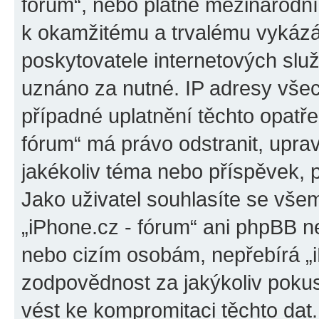
fórum“, nebo platné mezinárodní
k okamžitému a trvalému vykázá
poskytovatele internetových slu
uznáno za nutné. IP adresy všec
případné uplatnění těchto opatřen
fórum“ má právo odstranit, upra
jakékoliv téma nebo příspěvek, 
Jako uživatel souhlasíte se všem
„iPhone.cz - fórum“ ani phpBB ne
nebo cizím osobám, nepřebírá „
zodpovědnost za jakýkoliv pokus
vést ke kompromitaci těchto dat.