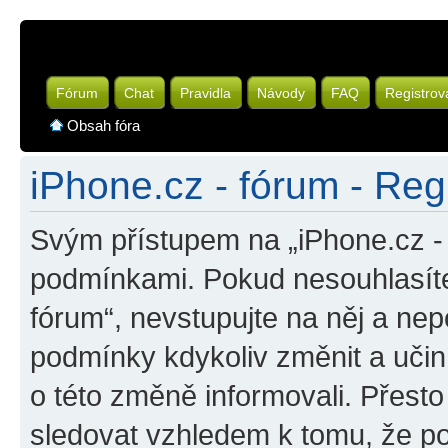
Fórum
Chat
Pravidla
Návody
FAQ
Registrov
Obsah fóra
iPhone.cz - fórum - Reg
Svým přístupem na „iPhone.cz - 
podmínkami. Pokud nesouhlasíte
fórum“, nevstupujte na něj a nep
podmínky kdykoliv změnit a uči
o této změně informovali. Přest
sledovat vzhledem k tomu, že po