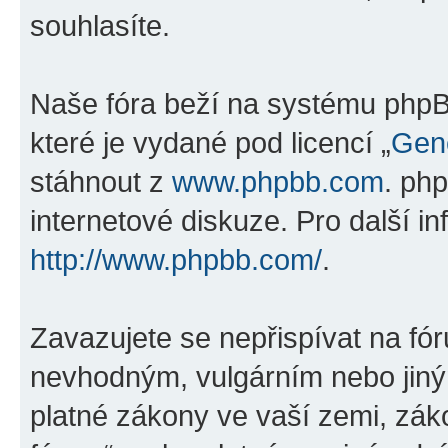
souhlasíte.
Naše fóra beží na systému phpBB
které je vydané pod licencí „
Gene
stáhnout z
www.phpbb.com
. ph
internetové diskuze. Pro další i
http://www.phpbb.com/
.
Zavazujete se nepřispívat na fó
nevhodným, vulgárním nebo jiný
platné zákony ve vaší zemi, záko