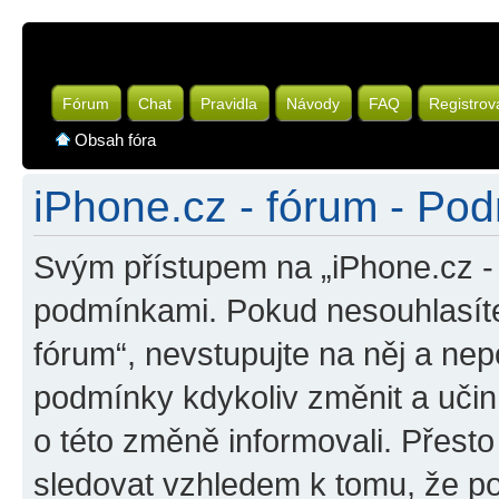
Fórum
Chat
Pravidla
Návody
FAQ
Registrov
Obsah fóra
iPhone.cz - fórum - Pod
Svým přístupem na „iPhone.cz - 
podmínkami. Pokud nesouhlasíte
fórum“, nevstupujte na něj a nep
podmínky kdykoliv změnit a uči
o této změně informovali. Přest
sledovat vzhledem k tomu, že po