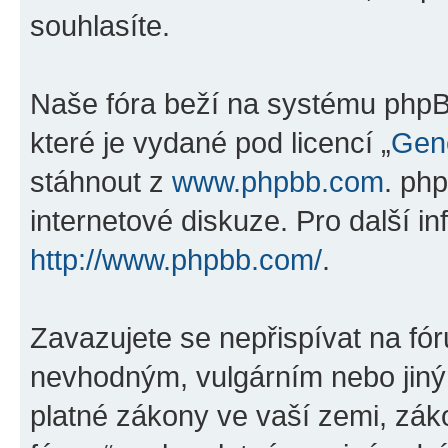
souhlasíte.
Naše fóra beží na systému phpBB
které je vydané pod licencí „
Gene
stáhnout z
www.phpbb.com
. ph
internetové diskuze. Pro další i
http://www.phpbb.com/
.
Zavazujete se nepřispívat na fó
nevhodným, vulgárním nebo jiný
platné zákony ve vaší zemi, záko