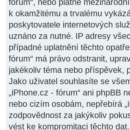
fórum“, nebo platné mezinárodní
k okamžitému a trvalému vykázá
poskytovatele internetových slu
uznáno za nutné. IP adresy všec
případné uplatnění těchto opatřen
fórum“ má právo odstranit, upra
jakékoliv téma nebo příspěvek, 
Jako uživatel souhlasíte se všem
„iPhone.cz - fórum“ ani phpBB ne
nebo cizím osobám, nepřebírá „
zodpovědnost za jakýkoliv pokus
vést ke kompromitaci těchto dat.