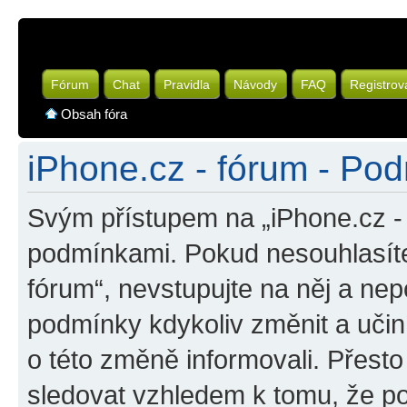
Fórum
Chat
Pravidla
Návody
FAQ
Registrov
Obsah fóra
iPhone.cz - fórum - Pod
Svým přístupem na „iPhone.cz - 
podmínkami. Pokud nesouhlasíte
fórum“, nevstupujte na něj a nep
podmínky kdykoliv změnit a uči
o této změně informovali. Přest
sledovat vzhledem k tomu, že po