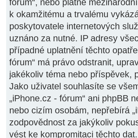
fórum“, nebo platné mezinárodní
k okamžitému a trvalému vykázá
poskytovatele internetových slu
uznáno za nutné. IP adresy všec
případné uplatnění těchto opatřen
fórum“ má právo odstranit, upra
jakékoliv téma nebo příspěvek, 
Jako uživatel souhlasíte se všem
„iPhone.cz - fórum“ ani phpBB ne
nebo cizím osobám, nepřebírá „
zodpovědnost za jakýkoliv pokus
vést ke kompromitaci těchto dat.