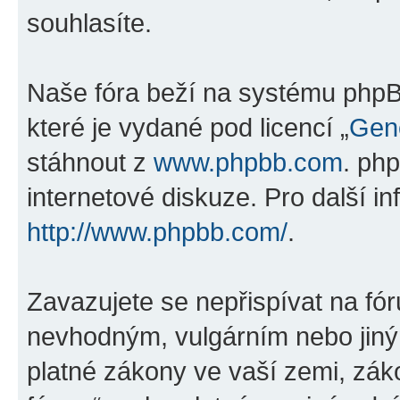
souhlasíte.
Naše fóra beží na systému phpBB
které je vydané pod licencí „
Gene
stáhnout z
www.phpbb.com
. ph
internetové diskuze. Pro další i
http://www.phpbb.com/
.
Zavazujete se nepřispívat na fó
nevhodným, vulgárním nebo jiný
platné zákony ve vaší zemi, záko