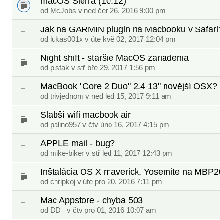
macOS Sierra (10.12)
od
McJobs
v ned čer 26, 2016 9:00 pm
Jak na GARMIN plugin na Macbooku v Safari
od
lukas001x
v úte kvě 02, 2017 12:04 pm
Night shift - staršie MacOS zariadenia
od
pistak
v stř bře 29, 2017 1:56 pm
MacBook "Core 2 Duo" 2.4 13" novější OSX?
od
trivjednom
v ned led 15, 2017 9:11 am
Slabší wifi macbook air
od
palino957
v čtv úno 16, 2017 4:15 pm
APPLE mail - bug?
od
mike-biker
v stř led 11, 2017 12:43 pm
Inštalácia OS X maverick, Yosemite na MBP2
od
chripkoj
v úte pro 20, 2016 7:11 pm
Mac Appstore - chyba 503
od
DD_
v čtv pro 01, 2016 10:07 am