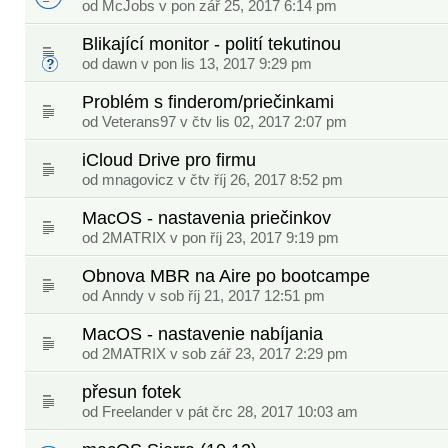
od
McJobs
v pon zář 25, 2017 6:14 pm
Blikající monitor - polití tekutinou
od
dawn
v pon lis 13, 2017 9:29 pm
Problém s finderom/priečinkami
od
Veterans97
v čtv lis 02, 2017 2:07 pm
iCloud Drive pro firmu
od
mnagovicz
v čtv říj 26, 2017 8:52 pm
MacOS - nastavenia priečinkov
od
2MATRIX
v pon říj 23, 2017 9:19 pm
Obnova MBR na Aire po bootcampe
od
Anndy
v sob říj 21, 2017 12:51 pm
MacOS - nastavenie nabíjania
od
2MATRIX
v sob zář 23, 2017 2:29 pm
přesun fotek
od
Freelander
v pát črc 28, 2017 10:03 am