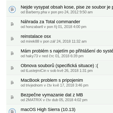
Nejde vysypat obsah kose, pise ze soubor je 
od
Barberry.pha
v pon pro 24, 2012 9:50 am
Náhrada za Total commander
od
honzabartl
v pon říj 01, 2018 4:00 pm
reinstalace osx
od
mirek88
v pon zář 24, 2018 11:32 am
Mám problém s najetím po přihlášení do sys
od
haky73
v ned črc 01, 2018 6:39 pm
Obnova souborů (specifická situace) :(
od
tLustejmiCin
v sob kvě 26, 2018 1:31 pm
MacBook problem s pripojenim
od
trivjednom
v čtv kvě 17, 2018 3:46 pm
Bezpečne vymazanie dat z MB
od
2MATRIX
v čtv dub 05, 2018 4:02 pm
macOS High Sierra (10.13)