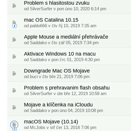
Problem s hlasitostou zvuku
od
SilverSurfer
v pon úno 10, 2020 6:14 pm
mac OS Catalina 10.15
od
pablo666
v čtv říj 10, 2019 7:35 am
Apple Mouse a mediální přehrávače
od
Saddako
v čtv zář 05, 2019 7:34 pm
Aktivace Windows 10 na macu
od
Saddako
v pon črc 01, 2019 4:30 pm
Downgrade Mac OS Mojave
od
buci
v čtv bře 21, 2019 7:06 pm
Problem s prehravanim flash obsahu
od
SilverSurfer
v úte bře 12, 2019 10:58 am
Mojave a klíčenka na iCloudu
od
Saddako
v pon úno 04, 2019 10:08 pm
macOS Mojave (10.14)
od
McJobs
v stř čer 13, 2018 7:06 pm