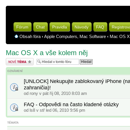
Fórum
Chat
Pravidla
Návody
FAQ
Registrov
Obsah fóra
‹
Apple Computers, Mac Software
‹
Mac OS X 
Mac OS X a vše kolem něj
Odeslat nové téma
OZNÁMENÍ
[UNLOCK] Nekupujte zablokovaný iPhone (na
zahraničia)!
od
rony
v pát říj 08, 2010 8:03 am
FAQ - Odpovědi na často kladené otázky
od
ls8
v stř led 06, 2010 9:56 pm
TÉMATA