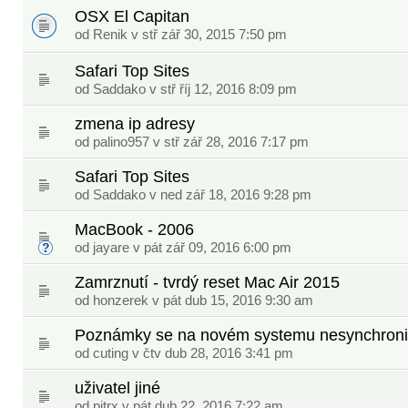
OSX El Capitan
od
Renik
v stř zář 30, 2015 7:50 pm
Safari Top Sites
od
Saddako
v stř říj 12, 2016 8:09 pm
zmena ip adresy
od
palino957
v stř zář 28, 2016 7:17 pm
Safari Top Sites
od
Saddako
v ned zář 18, 2016 9:28 pm
MacBook - 2006
od
jayare
v pát zář 09, 2016 6:00 pm
Zamrznutí - tvrdý reset Mac Air 2015
od
honzerek
v pát dub 15, 2016 9:30 am
Poznámky se na novém systemu nesynchroni
od
cuting
v čtv dub 28, 2016 3:41 pm
uživatel jiné
od
pitrx
v pát dub 22, 2016 7:22 am