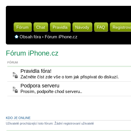
Fórum
Chat
Pravidla
Návody
FAQ
Registrov
Obsah fóra
‹
Fórum iPhone.cz
Fórum iPhone.cz
FÓRUM
Pravidla fóra!
Začněte číst zde vše o tom jak přispívat do diskuzí.
Podpora serveru
Prosím, podpořte chod serveru..
KDO JE ONLINE
Uživatelé procházející toto fórum: Žádní registrovaní uživatelé