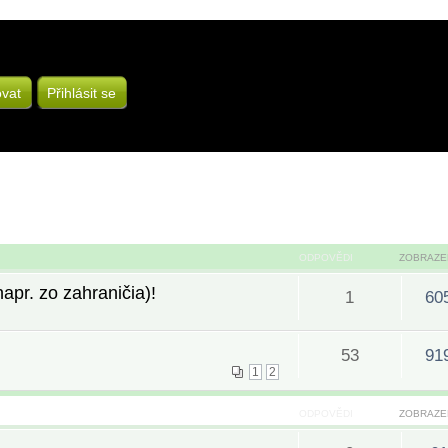
ovat
Přihlásit se
ODPOVĚDI
ZOBRAZE
pr. zo zahraničia)!
1
60
53
91
1
2
ODPOVĚDI
ZOBRAZE