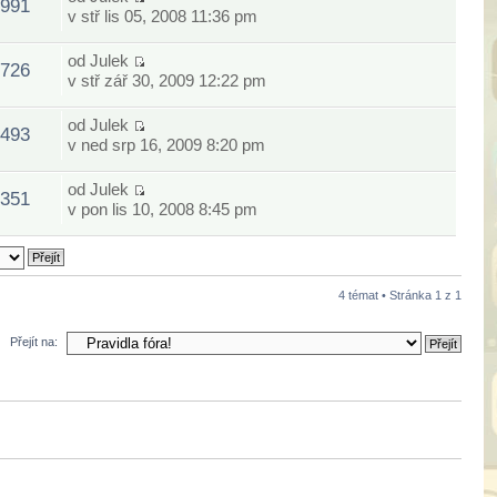
991
v stř lis 05, 2008 11:36 pm
od
Julek
726
v stř zář 30, 2009 12:22 pm
od
Julek
493
v ned srp 16, 2009 8:20 pm
od
Julek
351
v pon lis 10, 2008 8:45 pm
4 témat • Stránka
1
z
1
Přejít na: