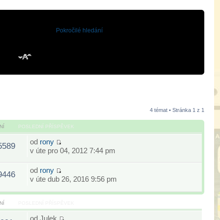
Pokročilé hledání
4 témat • Stránka
1
z
1
NÍ
POSLEDNÍ PŘÍSPĚVEK
od
rony
5589
v úte pro 04, 2012 7:44 pm
od
rony
9446
v úte dub 26, 2016 9:56 pm
NÍ
POSLEDNÍ PŘÍSPĚVEK
od
Julek