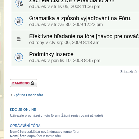
Začněte číst ZDE ! Pravidla fóra !!!
od
Julek
v stř lis 05, 2008 11:36 pm
Gramatika a způsob vyjadřování na Fóru.
od
Julek
v stř zář 30, 2009 12:22 pm
Efektívne hľadanie na fóre [návod pre nováč
od
rony
v čtv srp 06, 2009 8:13 am
Podmínky inzerce
od
Julek
v pon lis 10, 2008 8:45 pm
Zobrazit té
Fórum je
zamknuté
Zpět na Obsah fóra
KDO JE ONLINE
Uživatelé procházející toto fórum: Žádní registrovaní uživatelé
OPRÁVNĚNÍ FÓRA
Nemůžete
zakládat nová témata v tomto fóru
Nemůžete
odpovídat v tomto fóru