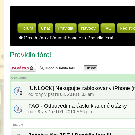
Fórum
Chat
Pravidla
Návody
FAQ
Registr
Obsah fóra
‹
Fórum iPhone.cz
‹
Pravidla fóra!
Pravidla fóra!
Fórum je
zamknuté
OZNÁMENÍ
[UNLOCK] Nekupujte zablokovaný iPhone (na
od
rony
v pát říj 08, 2010 8:03 am
FAQ - Odpovědi na často kladené otázky
od
ls8
v stř led 06, 2010 9:56 pm
TÉMATA