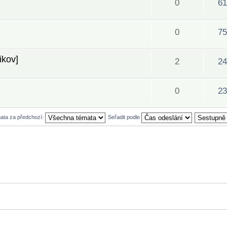
0
61
0
75
ikov]
2
24
0
23
mata za předchozí:
Seřadit podle