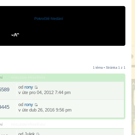
Pokročilé hledání
1 téma • Stránka
1
z
1
NÍ
POSLEDNÍ PŘÍSPĚVEK
od
rony
5589
v úte pro 04, 2012 7:44 pm
od
rony
9445
v úte dub 26, 2016 9:56 pm
NÍ
POSLEDNÍ PŘÍSPĚVEK
od
Julek