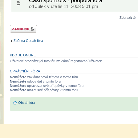
Cash sponzors - podpora fóra
od
Julek
v úte lis 11, 2008 9:01 pm
Zobrazit té
Fórum je
zamknuté
Zpět na Obsah fóra
KDO JE ONLINE
Uživatelé procházející toto fórum: Žádní registrovaní uživatelé
OPRÁVNĚNÍ FÓRA
Nemůžete
zakládat nová témata v tomto fóru
Nemůžete
odpovídat v tomto fóru
Nemůžete
upravovat své příspěvky v tomto fóru
Nemůžete
mazat své příspěvky v tomto fóru
Obsah fóra