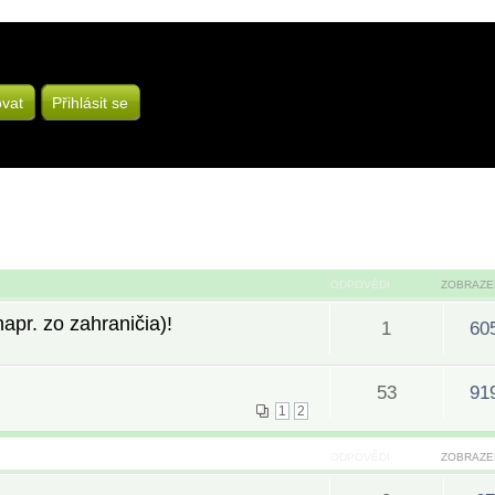
ovat
Přihlásit se
ODPOVĚDI
ZOBRAZE
pr. zo zahraničia)!
1
60
53
91
1
2
ODPOVĚDI
ZOBRAZE