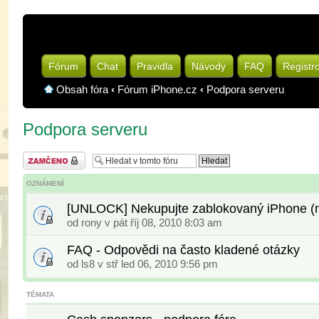
Fórum
Chat
Pravidla
Návody
FAQ
Registr
Obsah fóra
‹
Fórum iPhone.cz
‹
Podpora serveru
Podpora serveru
Fórum je
zamknuté
OZNÁMENÍ
[UNLOCK] Nekupujte zablokovaný iPhone (na
od
rony
v pát říj 08, 2010 8:03 am
FAQ - Odpovědi na často kladené otázky
od
ls8
v stř led 06, 2010 9:56 pm
TÉMATA