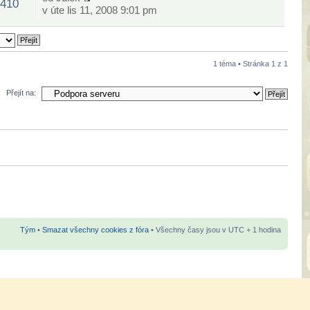
410
v úte lis 11, 2008 9:01 pm
1 téma • Stránka
1
z
1
Přejít na:
Tým
•
Smazat všechny cookies z fóra
• Všechny časy jsou v UTC + 1 hodina