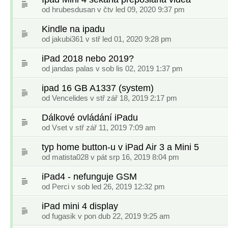
od
hrubesdusan
v čtv led 09, 2020 9:37 pm
Kindle na ipadu
od
jakubi361
v stř led 01, 2020 9:28 pm
iPad 2018 nebo 2019?
od
jandas palas
v sob lis 02, 2019 1:37 pm
ipad 16 GB A1337 (system)
od
Vencelides
v stř zář 18, 2019 2:17 pm
Dálkové ovládání iPadu
od
Vset
v stř zář 11, 2019 7:09 am
typ home button-u v iPad Air 3 a Mini 5
od
matista028
v pát srp 16, 2019 8:04 pm
iPad4 - nefunguje GSM
od
Perci
v sob led 26, 2019 12:32 pm
iPad mini 4 display
od
fugasik
v pon dub 22, 2019 9:25 am