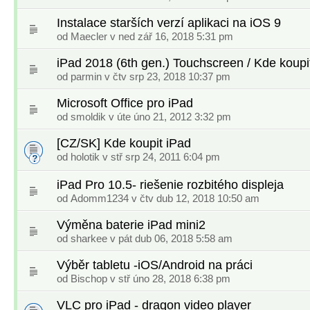
Instalace starších verzí aplikaci na iOS 9
od
Maecler
v ned zář 16, 2018 5:31 pm
iPad 2018 (6th gen.) Touchscreen / Kde koupi
od
parmin
v čtv srp 23, 2018 10:37 pm
Microsoft Office pro iPad
od
smoldik
v úte úno 21, 2012 3:32 pm
[CZ/SK] Kde koupit iPad
od
holotik
v stř srp 24, 2011 6:04 pm
iPad Pro 10.5- riešenie rozbitého displeja
od
Adomm1234
v čtv dub 12, 2018 10:50 am
Výměna baterie iPad mini2
od
sharkee
v pát dub 06, 2018 5:58 am
Výběr tabletu -iOS/Android na práci
od
Bischop
v stř úno 28, 2018 6:38 pm
VLC pro iPad - dragon video player