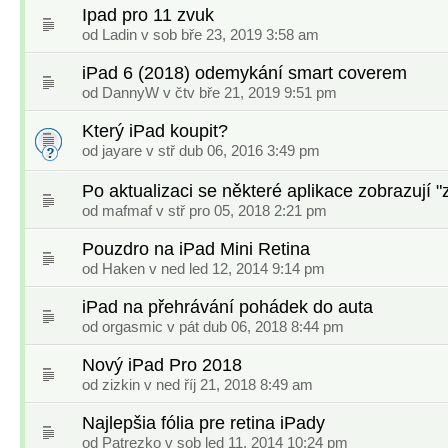
Ipad pro 11 zvuk
od
Ladin
v sob bře 23, 2019 3:58 am
iPad 6 (2018) odemykání smart coverem
od
DannyW
v čtv bře 21, 2019 9:51 pm
Který iPad koupit?
od
jayare
v stř dub 06, 2016 3:49 pm
Po aktualizaci se některé aplikace zobrazují 
od
mafmaf
v stř pro 05, 2018 2:21 pm
Pouzdro na iPad Mini Retina
od
Haken
v ned led 12, 2014 9:14 pm
iPad na přehrávání pohádek do auta
od
orgasmic
v pát dub 06, 2018 8:44 pm
Nový iPad Pro 2018
od
zizkin
v ned říj 21, 2018 8:49 am
Najlepšia fólia pre retina iPady
od
Patrezko
v sob led 11, 2014 10:24 pm