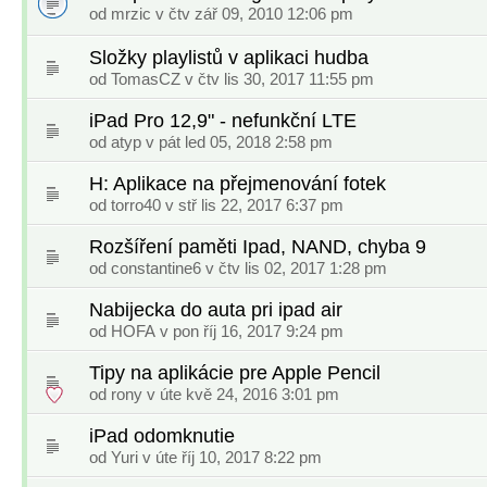
od
mrzic
v čtv zář 09, 2010 12:06 pm
Složky playlistů v aplikaci hudba
od
TomasCZ
v čtv lis 30, 2017 11:55 pm
iPad Pro 12,9" - nefunkční LTE
od
atyp
v pát led 05, 2018 2:58 pm
H: Aplikace na přejmenování fotek
od
torro40
v stř lis 22, 2017 6:37 pm
Rozšíření paměti Ipad, NAND, chyba 9
od
constantine6
v čtv lis 02, 2017 1:28 pm
Nabijecka do auta pri ipad air
od
HOFA
v pon říj 16, 2017 9:24 pm
Tipy na aplikácie pre Apple Pencil
od
rony
v úte kvě 24, 2016 3:01 pm
iPad odomknutie
od
Yuri
v úte říj 10, 2017 8:22 pm