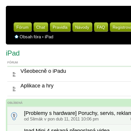
Fórum
Chat
Pravidla
Návody
FAQ
Registrov
Obsah fóra
‹
iPad
iPad
FÓRUM
Všeobecně o iPadu
Aplikace a hry
OBLÍBENÁ
[Problemy s hardware] Poruchy, servis, reklam
od
Slimák
v pon dub 11, 2011 10:06 pm
Ipad Mini 4 sekaná přeposlaná videa