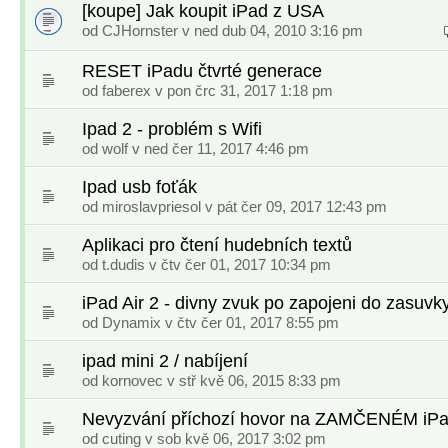
[koupe] Jak koupit iPad z USA
od CJHornster v ned dub 04, 2010 3:16 pm
RESET iPadu čtvrté generace
od
faberex
v pon črc 31, 2017 1:18 pm
Ipad 2 - problém s Wifi
od
wolf
v ned čer 11, 2017 4:46 pm
Ipad usb foťák
od
miroslavpriesol
v pát čer 09, 2017 12:43 pm
Aplikaci pro čtení hudebních textů
od
t.dudis
v čtv čer 01, 2017 10:34 pm
iPad Air 2 - divny zvuk po zapojeni do zasuvk
od
Dynamix
v čtv čer 01, 2017 8:55 pm
ipad mini 2 / nabíjení
od
kornovec
v stř kvě 06, 2015 8:33 pm
Nevyzvání příchozí hovor na ZAMČENÉM iP
od
cuting
v sob kvě 06, 2017 3:02 pm