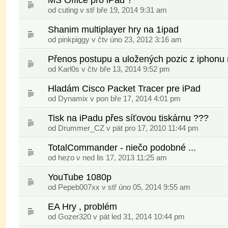
od
cuting
v stř bře 19, 2014 9:31 am
Shanim multiplayer hry na 1ipad
od
pinkpiggy
v čtv úno 23, 2012 3:16 am
Přenos postupu a uložených pozic z iphonu 
od
Karl0s
v čtv bře 13, 2014 9:52 pm
Hladám Cisco Packet Tracer pre iPad
od
Dynamix
v pon bře 17, 2014 4:01 pm
Tisk na iPadu přes síťovou tiskárnu ???
od
Drummer_CZ
v pát pro 17, 2010 11:44 pm
TotalCommander - niečo podobné ...
od
hezo
v ned lis 17, 2013 11:25 am
YouTube 1080p
od
Pepeb007xx
v stř úno 05, 2014 9:55 am
EA Hry , problém
od
Gozer320
v pát led 31, 2014 10:44 pm