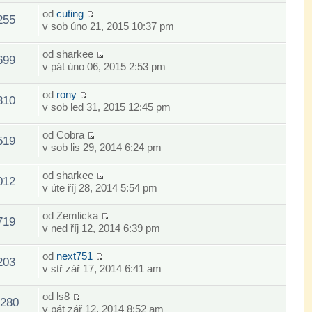
od
cuting
255
v sob úno 21, 2015 10:37 pm
od
sharkee
699
v pát úno 06, 2015 2:53 pm
od
rony
310
v sob led 31, 2015 12:45 pm
od
Cobra
519
v sob lis 29, 2014 6:24 pm
od
sharkee
012
v úte říj 28, 2014 5:54 pm
od
Zemlicka
719
v ned říj 12, 2014 6:39 pm
od
next751
203
v stř zář 17, 2014 6:41 am
od
ls8
280
v pát zář 12, 2014 8:52 am