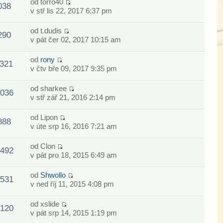
od
torro40
038
v stř lis 22, 2017 6:37 pm
od
t.dudis
290
v pát čer 02, 2017 10:15 am
od
rony
321
v čtv bře 09, 2017 9:35 pm
od
sharkee
036
v stř zář 21, 2016 2:14 pm
od
Lipon
888
v úte srp 16, 2016 7:21 am
od
Clon
492
v pát pro 18, 2015 6:49 am
od
Shwollo
531
v ned říj 11, 2015 4:08 pm
od
xslide
120
v pát srp 14, 2015 1:19 pm