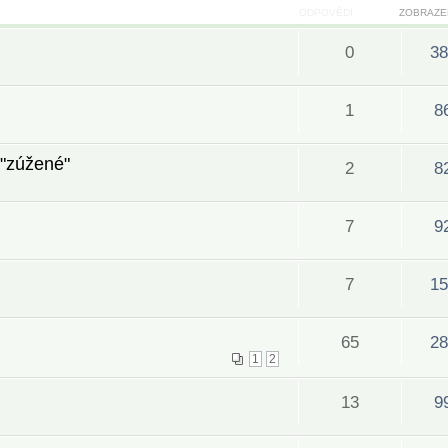
ODPOVĚDI
ZOBRAZE
0
38
1
8
 "zúžené"
2
8
7
9
7
15
65
28
1
2
13
9