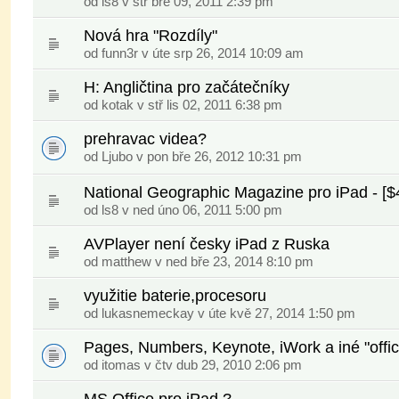
od
ls8
v stř bře 09, 2011 2:39 pm
Nová hra "Rozdíly"
od
funn3r
v úte srp 26, 2014 10:09 am
H: Angličtina pro začátečníky
od kotak v stř lis 02, 2011 6:38 pm
prehravac videa?
od Ljubo v pon bře 26, 2012 10:31 pm
National Geographic Magazine pro iPad - [$4
od
ls8
v ned úno 06, 2011 5:00 pm
AVPlayer není česky iPad z Ruska
od
matthew
v ned bře 23, 2014 8:10 pm
využitie baterie,procesoru
od
lukasnemeckay
v úte kvě 27, 2014 1:50 pm
Pages, Numbers, Keynote, iWork a iné "offic
od itomas v čtv dub 29, 2010 2:06 pm
MS Office pro iPad ?