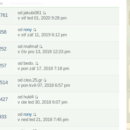
NÍ
POSLEDNÍ PŘÍSPĚVEK
od
jakubi361
761
v stř led 01, 2020 9:28 pm
od
rony
658
v stř zář 11, 2019 6:12 pm
od
mafmaf
252
v čtv pro 13, 2018 12:23 pm
od
bedo.
257
v pon zář 17, 2018 7:18 pm
od
cleo.25.gr
514
v pon kvě 07, 2018 6:57 pm
od
huld4
427
v úte led 30, 2018 6:07 pm
od
rony
933
v ned led 21, 2018 7:45 pm