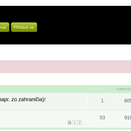
ovat
Přihlásit se
ODPOVĚDI
ZOBRAZE
pr. zo zahraničia)!
1
60
53
91
1
2