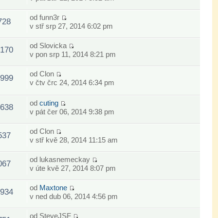
od
funn3r
728
v stř srp 27, 2014 6:02 pm
od
Slovicka
170
v pon srp 11, 2014 8:21 pm
od
Clon
999
v čtv črc 24, 2014 6:34 pm
od
cuting
638
v pát čer 06, 2014 9:38 pm
od
Clon
537
v stř kvě 28, 2014 11:15 am
od
lukasnemeckay
067
v úte kvě 27, 2014 8:07 pm
od
Maxtone
934
v ned dub 06, 2014 4:56 pm
od
SteveJSF