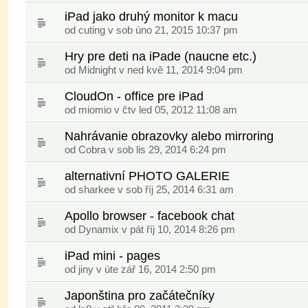
iPad jako druhý monitor k macu
od
cuting
v sob úno 21, 2015 10:37 pm
Hry pre deti na iPade (naucne etc.)
od
Midnight
v ned kvě 11, 2014 9:04 pm
CloudOn - office pre iPad
od
miomio
v čtv led 05, 2012 11:08 am
Nahrávanie obrazovky alebo mirroring
od
Cobra
v sob lis 29, 2014 6:24 pm
alternativní PHOTO GALERIE
od
sharkee
v sob říj 25, 2014 6:31 am
Apollo browser - facebook chat
od
Dynamix
v pát říj 10, 2014 8:26 pm
iPad mini - pages
od
jiny
v úte zář 16, 2014 2:50 pm
Japonština pro začátečníky