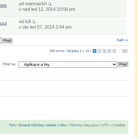
od
roarmackh
086
v ned led 12, 2014 10:58 pm
od
ls8
044
v úte led 07, 2014 2:44 pm
Další
368 témat •
Stránka
1
z
10
•
...
1
2
3
4
5
10
Přejít na:
Tým
•
Smazat všechny cookies z fóra
• Všechny časy jsou v UTC + 1 hodina