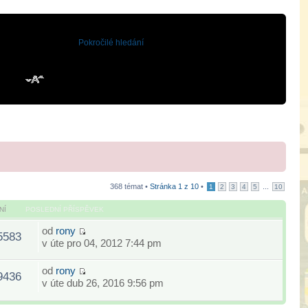
Pokročilé hledání
368 témat •
Stránka
1
z
10
•
...
1
2
3
4
5
10
NÍ
POSLEDNÍ PŘÍSPĚVEK
od
rony
5583
v úte pro 04, 2012 7:44 pm
od
rony
9436
v úte dub 26, 2016 9:56 pm