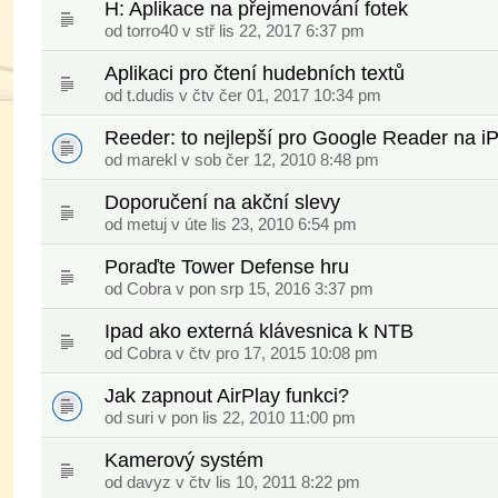
H: Aplikace na přejmenování fotek
od
torro40
v stř lis 22, 2017 6:37 pm
Aplikaci pro čtení hudebních textů
od
t.dudis
v čtv čer 01, 2017 10:34 pm
Reeder: to nejlepší pro Google Reader na i
od marekl v sob čer 12, 2010 8:48 pm
Doporučení na akční slevy
od
metuj
v úte lis 23, 2010 6:54 pm
Poraďte Tower Defense hru
od
Cobra
v pon srp 15, 2016 3:37 pm
Ipad ako externá klávesnica k NTB
od
Cobra
v čtv pro 17, 2015 10:08 pm
Jak zapnout AirPlay funkci?
od
suri
v pon lis 22, 2010 11:00 pm
Kamerový systém
od davyz v čtv lis 10, 2011 8:22 pm