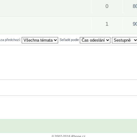
0
8
1
9
 za předchozí:
Seřadit podle
© 2007-2016 iPhone.cz