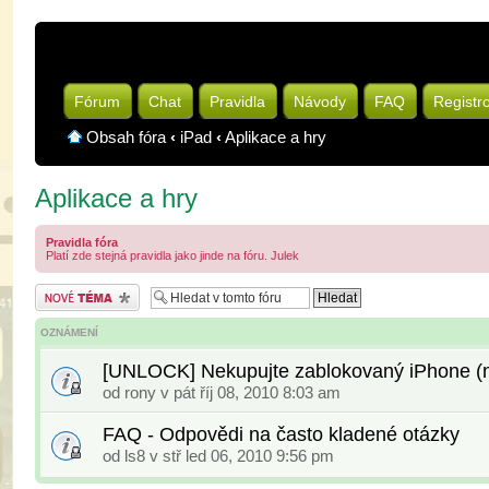
Fórum
Chat
Pravidla
Návody
FAQ
Registr
Obsah fóra
‹
iPad
‹
Aplikace a hry
Aplikace a hry
Pravidla fóra
Platí zde stejná pravidla jako jinde na fóru. Julek
Odeslat nové téma
OZNÁMENÍ
[UNLOCK] Nekupujte zablokovaný iPhone (na
od
rony
v pát říj 08, 2010 8:03 am
FAQ - Odpovědi na často kladené otázky
od
ls8
v stř led 06, 2010 9:56 pm