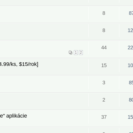
8
8
8
12
44
22
1
2
.99/ks, $15/rok]
15
10
3
8
2
8
e" aplikácie
37
15