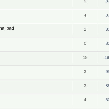
9
8
4
8
na ipad
2
8
0
8
18
19
3
9
3
8
4
8