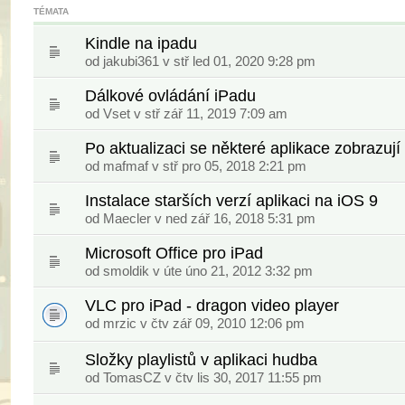
TÉMATA
Kindle na ipadu
od
jakubi361
v stř led 01, 2020 9:28 pm
Dálkové ovládání iPadu
od
Vset
v stř zář 11, 2019 7:09 am
Po aktualizaci se některé aplikace zobrazují
od
mafmaf
v stř pro 05, 2018 2:21 pm
Instalace starších verzí aplikaci na iOS 9
od
Maecler
v ned zář 16, 2018 5:31 pm
Microsoft Office pro iPad
od
smoldik
v úte úno 21, 2012 3:32 pm
VLC pro iPad - dragon video player
od
mrzic
v čtv zář 09, 2010 12:06 pm
Složky playlistů v aplikaci hudba
od
TomasCZ
v čtv lis 30, 2017 11:55 pm