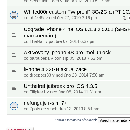
od
Sebastian.Loeb
v úte srp 13, 2013 5:17 pm
Whited00r custom FW pro iP 3G/2G a iPT 1
od
nh4k45i
v ned čer 27, 2010 3:19 pm
Upgrade iPhone 4 na iOS 6.1.3 z 5.0.1 (SHS
mam-nemám)
od
TheNail
v pát bře 07, 2014 6:37 pm
Aktivovany iphone 4S pro imei unlock
od paroubek1 v pon srp 05, 2013 7:52 pm
iPhone 4 32GB aktualizace
od
drpepper33
v ned úno 23, 2014 7:50 am
Unthetret jaibreak pro iOS 4.3.5
od
Filipkar1
v ned úno 09, 2014 11:31 am
nefunguje r-sim 7+
od Zpstylee v sob dub 13, 2013 8:54 pm
Zobrazit témata za předchozí:
Odeslat nové téma