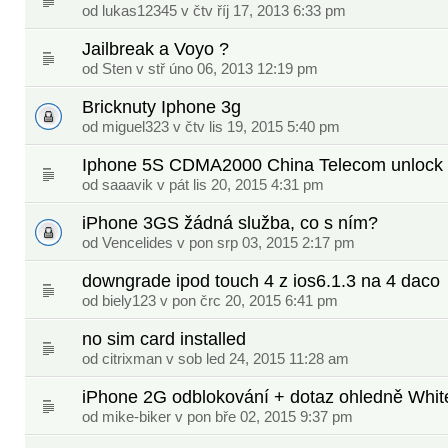
od
lukas12345
v čtv říj 17, 2013 6:33 pm
Jailbreak a Voyo ?
od
Sten
v stř úno 06, 2013 12:19 pm
Bricknuty Iphone 3g
od
miguel323
v čtv lis 19, 2015 5:40 pm
Iphone 5S CDMA2000 China Telecom unlock
od
saaavik
v pát lis 20, 2015 4:31 pm
iPhone 3GS žádná služba, co s ním?
od
Vencelides
v pon srp 03, 2015 2:17 pm
downgrade ipod touch 4 z ios6.1.3 na 4 daco
od
biely123
v pon črc 20, 2015 6:41 pm
no sim card installed
od
citrixman
v sob led 24, 2015 11:28 am
iPhone 2G odblokování + dotaz ohledně Whit
od
mike-biker
v pon bře 02, 2015 9:37 pm