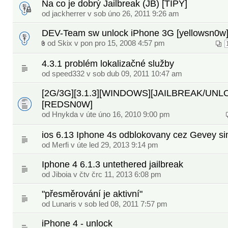
Na co je dobrý Jailbreak (JB) [TIPY]
od
jackherrer
v sob úno 26, 2011 9:26 am
DEV-Team sw unlock iPhone 3G [yellowsn0w
od Skix v pon pro 15, 2008 4:57 pm
4.3.1 problém lokalizačné služby
od
speed332
v sob dub 09, 2011 10:47 am
[2G/3G][3.1.3][WINDOWS][JAILBREAK/UNL
[REDSN0W]
od Hnykda v úte úno 16, 2010 9:00 pm
ios 6.13 Iphone 4s odblokovany cez Gevey s
od
Merfi
v úte led 29, 2013 9:14 pm
Iphone 4 6.1.3 untethered jailbreak
od
Jiboia
v čtv črc 11, 2013 6:08 pm
"přesměrování je aktivní"
od Lunaris v sob led 08, 2011 7:57 pm
iPhone 4 - unlock