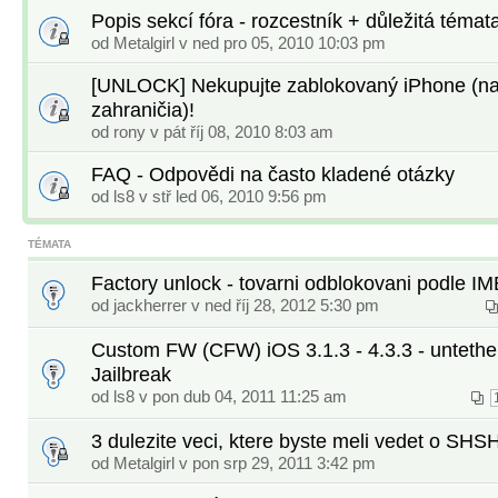
Popis sekcí fóra - rozcestník + důležitá témat
od
Metalgirl
v ned pro 05, 2010 10:03 pm
[UNLOCK] Nekupujte zablokovaný iPhone (na
zahraničia)!
od
rony
v pát říj 08, 2010 8:03 am
FAQ - Odpovědi na často kladené otázky
od
ls8
v stř led 06, 2010 9:56 pm
TÉMATA
Factory unlock - tovarni odblokovani podle IM
od
jackherrer
v ned říj 28, 2012 5:30 pm
Custom FW (CFW) iOS 3.1.3 - 4.3.3 - untethe
Jailbreak
od
ls8
v pon dub 04, 2011 11:25 am
3 dulezite veci, ktere byste meli vedet o SHS
od
Metalgirl
v pon srp 29, 2011 3:42 pm