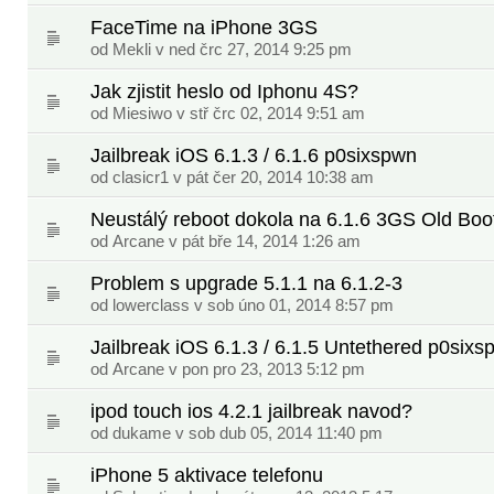
FaceTime na iPhone 3GS
od
Mekli
v ned črc 27, 2014 9:25 pm
Jak zjistit heslo od Iphonu 4S?
od
Miesiwo
v stř črc 02, 2014 9:51 am
Jailbreak iOS 6.1.3 / 6.1.6 p0sixspwn
od
clasicr1
v pát čer 20, 2014 10:38 am
Neustálý reboot dokola na 6.1.6 3GS Old Bo
od
Arcane
v pát bře 14, 2014 1:26 am
Problem s upgrade 5.1.1 na 6.1.2-3
od
lowerclass
v sob úno 01, 2014 8:57 pm
Jailbreak iOS 6.1.3 / 6.1.5 Untethered p0sixs
od
Arcane
v pon pro 23, 2013 5:12 pm
ipod touch ios 4.2.1 jailbreak navod?
od
dukame
v sob dub 05, 2014 11:40 pm
iPhone 5 aktivace telefonu