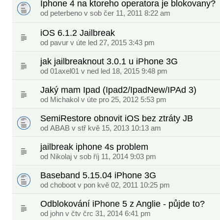
Iphone 4 na ktoreho operatora je blokovany?
od peterbeno v sob čer 11, 2011 8:22 am
iOS 6.1.2 Jailbreak
od
pavur
v úte led 27, 2015 3:43 pm
jak jailbreaknout 3.0.1 u iPhone 3G
od
01axel01
v ned led 18, 2015 9:48 pm
Jaký mam Ipad (Ipad2/IpadNew/IPAd 3)
od Michakol v úte pro 25, 2012 5:53 pm
SemiRestore obnovit iOS bez ztráty JB
od
ABAB
v stř kvě 15, 2013 10:13 am
jailbreak iphone 4s problem
od
Nikolaj
v sob říj 11, 2014 9:03 pm
Baseband 5.15.04 iPhone 3G
od choboot v pon kvě 02, 2011 10:25 pm
Odblokování iPhone 5 z Anglie - půjde to?
od
john
v čtv črc 31, 2014 6:41 pm