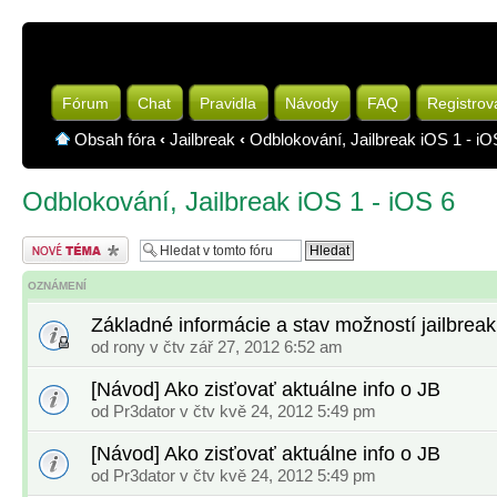
Fórum
Chat
Pravidla
Návody
FAQ
Registrov
Obsah fóra
‹
Jailbreak
‹
Odblokování, Jailbreak iOS 1 - iO
Odblokování, Jailbreak iOS 1 - iOS 6
Odeslat nové téma
OZNÁMENÍ
Základné informácie a stav možností jailbreak
od
rony
v čtv zář 27, 2012 6:52 am
[Návod] Ako zisťovať aktuálne info o JB
od
Pr3dator
v čtv kvě 24, 2012 5:49 pm
[Návod] Ako zisťovať aktuálne info o JB
od
Pr3dator
v čtv kvě 24, 2012 5:49 pm