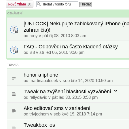
Odeslat nové téma
OZNÁMENÍ
[UNLOCK] Nekupujte zablokovaný iPhone (na
zahraničia)!
od
rony
v pát říj 08, 2010 8:03 am
FAQ - Odpovědi na často kladené otázky
od
ls8
v stř led 06, 2010 9:56 pm
TÉMATA
honor a iphone
od
martinapalecek
v sob bře 14, 2020 10:50 am
Tweak na zvýšení hlasitosti vyzvánění..?
od
rallydavid
v pát led 30, 2015 9:58 pm
Ako editovať sms v zariadení
od
trivjednom
v sob kvě 19, 2018 7:14 pm
Tweakbox ios