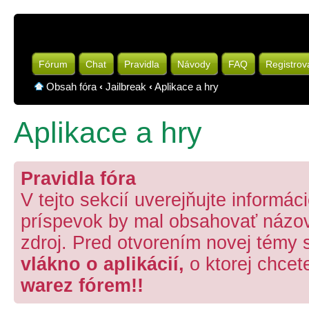
Fórum
Chat
Pravidla
Návody
FAQ
Registrov
Obsah fóra
‹
Jailbreak
‹
Aplikace a hry
Aplikace a hry
Pravidla fóra
V tejto sekcií uverejňujte informá
príspevok by mal obsahovať názov 
zdroj. Pred otvorením novej témy 
vlákno o aplikácií,
o ktorej chcet
warez fórem!!