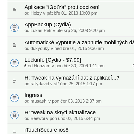
Aplikace "iGotYa" proti odcizení
od Holzy v pát bře 01, 2013 10:09 pm
AppBackup (Cydia)
od
Lukáš Petr
v úte srp 26, 2008 9:20 pm
Automatické vypnutie a zapnutie mobilných d
od
dukyduky
v ned bře 01, 2015 9:36 am
Lockinfo [Cydia - $7.99]
od
Honzam
v pon bře 30, 2009 1:11 pm
H: Tweak na vymazání dat z aplikací...?
od
rallydavid
v stř úno 25, 2015 1:17 pm
Ingress
od
musashi
v pon čer 03, 2013 2:37 pm
H: tweak na skrytí aktualizace
od
Beewoi
v pon úno 02, 2015 6:44 pm
iTouchSecure ios8