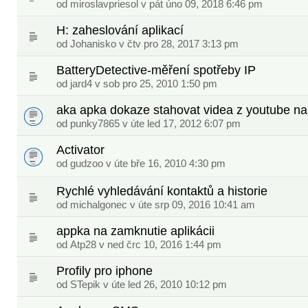
od
miroslavpriesol
v pát úno 09, 2018 6:46 pm
H: zaheslování aplikací
od
Johanisko
v čtv pro 28, 2017 3:13 pm
BatteryDetective-měření spotřeby IP
od
jard4
v sob pro 25, 2010 1:50 pm
aka apka dokaze stahovat videa z youtube na
od
punky7865
v úte led 17, 2012 6:07 pm
Activator
od gudzoo v úte bře 16, 2010 4:30 pm
Rychlé vyhledávání kontaktů a historie
od
michalgonec
v úte srp 09, 2016 10:41 am
appka na zamknutie aplikácii
od
Atp28
v ned črc 10, 2016 1:44 pm
Profily pro iphone
od
STepik
v úte led 26, 2010 10:12 pm