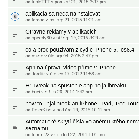
od
tripleTTT
v pon zář 21, 2015 3:37 pm
aplikacia sa neda nainstalovat
od
ferooo
v pát srp 21, 2015 11:21 am
Otravne reklamy v aplikacich
od
speedy60
v stř srp 19, 2015 8:29 am
co a proc pouzivam z cydie iPhone 5, ios8.4
od
muso
v úte srp 04, 2015 2:47 pm
App na úpravu videa přímo v iPhone
od Jardiik v úte led 17, 2012 11:56 am
H: Tweak na spustenie app po jailbreaku
od
buci
v stř lis 26, 2014 1:42 am
how to unjailbreak an iPhone, iPad, iPod Touch
od
PeterKiss
v ned črc 19, 2015 10:11 am
Automatické skrytí čísla volanému ktého n
seznamu.
od
tommi22
v sob led 22, 2011 1:01 pm