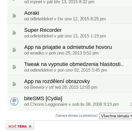
od
mpnet
v pát bře 13, 2015 8:32 pm
Aoraki
od
odleteldekel
v čtv úno 12, 2015 8:25 pm
Super Recorder
od
odleteldekel
v pát úno 13, 2015 1:19 pm
App na priajatie a odmietnutie hovoru
od
wradko
v pon úno 25, 2013 9:52 pm
Tweak na vypnutie obmedzenia hlasitosti..
od
odleteldekel
v pon úno 02, 2015 5:45 pm
App na rozdělení obrazovky
od
Beewoi
v stř led 28, 2015 12:05 pm
biteSMS [Cydia]
od
Chrono Leggionaire
v sob lis 08, 2008 9:19 pm
Zobrazit témata za předchozí:
Odeslat nové téma