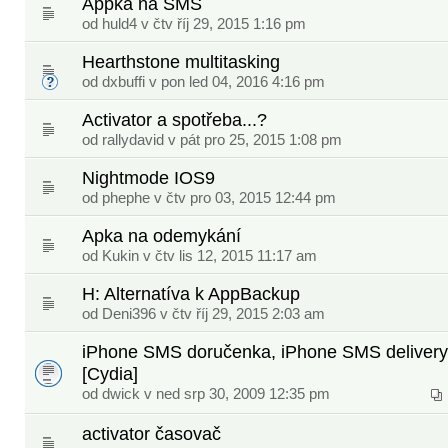
Appka na SMS
od
huld4
v čtv říj 29, 2015 1:16 pm
Hearthstone multitasking
od
dxbuffi
v pon led 04, 2016 4:16 pm
Activator a spotřeba...?
od
rallydavid
v pát pro 25, 2015 1:08 pm
Nightmode IOS9
od
phephe
v čtv pro 03, 2015 12:44 pm
Apka na odemykání
od
Kukin
v čtv lis 12, 2015 11:17 am
H: Alternatíva k AppBackup
od
Deni396
v čtv říj 29, 2015 2:03 am
iPhone SMS doručenka, iPhone SMS delivery 
[Cydia]
od
dwick
v ned srp 30, 2009 12:35 pm
activator časovač