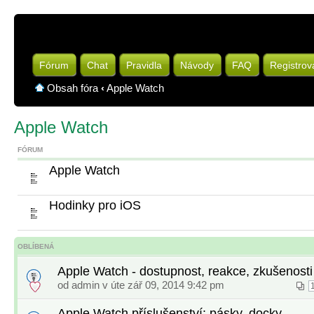
Fórum
Chat
Pravidla
Návody
FAQ
Registrov
Obsah fóra
‹
Apple Watch
Apple Watch
FÓRUM
Apple Watch
Hodinky pro iOS
OBLÍBENÁ
Apple Watch - dostupnost, reakce, zkušenosti
od
admin
v úte zář 09, 2014 9:42 pm
Apple Watch příslušenství: pásky, docky, ...