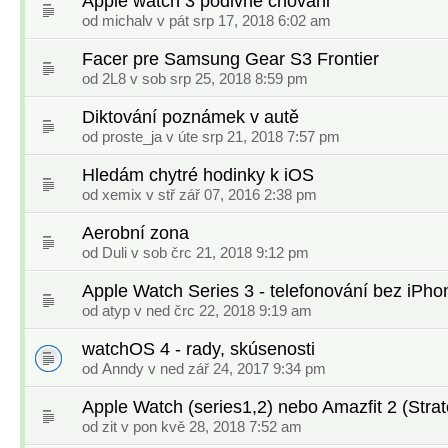
Apple watch 3 podivne chovani
od
michalv
v pát srp 17, 2018 6:02 am
Facer pre Samsung Gear S3 Frontier
od
2L8
v sob srp 25, 2018 8:59 pm
Diktování poznámek v autě
od
proste_ja
v úte srp 21, 2018 7:57 pm
Hledám chytré hodinky k iOS
od
xemix
v stř zář 07, 2016 2:38 pm
Aerobní zona
od
Duli
v sob črc 21, 2018 9:12 pm
Apple Watch Series 3 - telefonování bez iPho
od
atyp
v ned črc 22, 2018 9:19 am
watchOS 4 - rady, skúsenosti
od
Anndy
v ned zář 24, 2017 9:34 pm
Apple Watch (series1,2) nebo Amazfit 2 (Strat
od
zit
v pon kvě 28, 2018 7:52 am