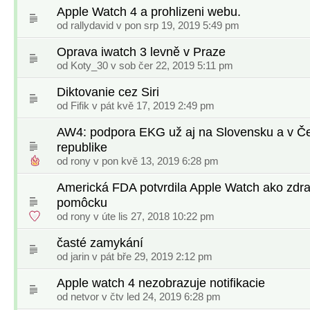
Apple Watch 4 a prohlizeni webu.
od
rallydavid
v pon srp 19, 2019 5:49 pm
Oprava iwatch 3 levně v Praze
od
Koty_30
v sob čer 22, 2019 5:11 pm
Diktovanie cez Siri
od
Fifik
v pát kvě 17, 2019 2:49 pm
AW4: podpora EKG už aj na Slovensku a v Č
republike
od
rony
v pon kvě 13, 2019 6:28 pm
Americká FDA potvrdila Apple Watch ako zdr
pomôcku
od
rony
v úte lis 27, 2018 10:22 pm
časté zamykání
od
jarin
v pát bře 29, 2019 2:12 pm
Apple watch 4 nezobrazuje notifikacie
od
netvor
v čtv led 24, 2019 6:28 pm