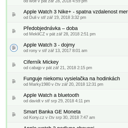
od
wolf
v pát zář 28, 2018 4:59 pm
Apple Watch 3 Nike+ - spatna vzdalenost mer
od
Duli
v stř zář 19, 2018 3:32 pm
Předobjednávka – doba
od
MekliCZ
v pát zář 28, 2018 2:51 pm
Apple Watch 3 - dojmy
od
rony
v stř zář 13, 2017 8:01 am
Ciferník Mickey
od
cabajp
v pát zář 21, 2018 2:15 pm
Funguje niekomu vysielačka na hodinkách
od
Marky1980
v čtv zář 20, 2018 12:31 pm
Apple Watch a bluetooth
od
davidt
v stř srp 29, 2018 4:11 pm
Smart Banka GE Moneta
od
Kony.cz
v čtv srp 30, 2018 7:47 am