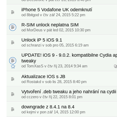
iPhone 5 Vodafone UK odemknutí
od
8bitgod
v čtv zář 24, 2015 5:22 pm
R-SIM unlock neplatna SIM
od
MorDeus
v pát led 02, 2015 10:30 pm
Unlock iP 5 iOS 9.1
od
schranzi
v sob pro 05, 2015 6:19 am
UPDATE! iOS 9 - 9.0.2. kompatibilne Cydia ap
tweaky
od
TomXasS
v čtv říj 23, 2014 9:34 am
Aktualizace IOS s JB
od
Rostakd
v sob lis 28, 2015 8:40 pm
Vytvoření .deb tweaku a jeho nahrání na cydii
od
cczero
v čtv říj 22, 2015 8:01 pm
downgrade z 8.4.1 na 8.4
od
kejmi
v pon zář 14, 2015 12:00 pm