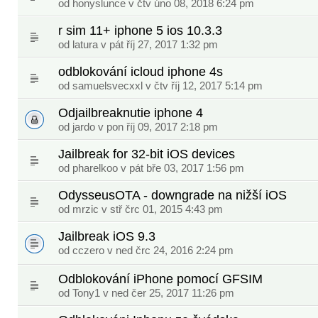
od
honyslunce
v čtv úno 08, 2018 6:24 pm
r sim 11+ iphone 5 ios 10.3.3
od
latura
v pát říj 27, 2017 1:32 pm
odblokování icloud iphone 4s
od
samuelsvecxxl
v čtv říj 12, 2017 5:14 pm
Odjailbreaknutie iphone 4
od
jardo
v pon říj 09, 2017 2:18 pm
Jailbreak for 32-bit iOS devices
od
pharelkoo
v pát bře 03, 2017 1:56 pm
OdysseusOTA - downgrade na nižší iOS
od
mrzic
v stř črc 01, 2015 4:43 pm
Jailbreak iOS 9.3
od
cczero
v ned črc 24, 2016 2:24 pm
Odblokování iPhone pomocí GFSIM
od
Tony1
v ned čer 25, 2017 11:26 pm