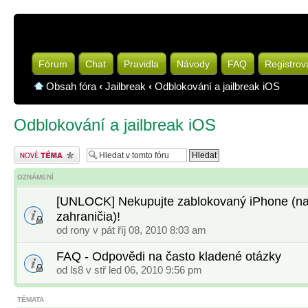
Fórum
Chat
Pravidla
Návody
FAQ
Registrov
Obsah fóra
‹
Jailbreak
‹
Odblokování a jailbreak iOS
Odblokování a jailbreak iOS
Odeslat nové téma
OZNÁMENÍ
[UNLOCK] Nekupujte zablokovaný iPhone (na
zahraničia)!
od
rony
v pát říj 08, 2010 8:03 am
FAQ - Odpovědi na často kladené otázky
od
ls8
v stř led 06, 2010 9:56 pm
TÉMATA