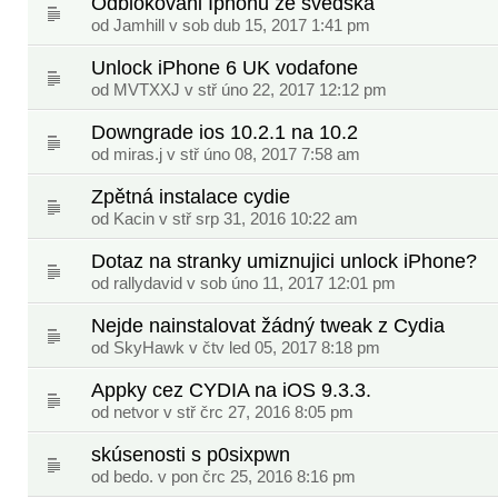
Odblokováni Iphonu ze švédska
od
Jamhill
v sob dub 15, 2017 1:41 pm
Unlock iPhone 6 UK vodafone
od
MVTXXJ
v stř úno 22, 2017 12:12 pm
Downgrade ios 10.2.1 na 10.2
od
miras.j
v stř úno 08, 2017 7:58 am
Zpětná instalace cydie
od
Kacin
v stř srp 31, 2016 10:22 am
Dotaz na stranky umiznujici unlock iPhone?
od
rallydavid
v sob úno 11, 2017 12:01 pm
Nejde nainstalovat žádný tweak z Cydia
od
SkyHawk
v čtv led 05, 2017 8:18 pm
Appky cez CYDIA na iOS 9.3.3.
od
netvor
v stř črc 27, 2016 8:05 pm
skúsenosti s p0sixpwn
od
bedo.
v pon črc 25, 2016 8:16 pm