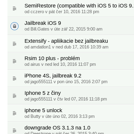
SemiRestore (compatible with iOS 5 to iOS 9.
od
cczero
v pát čer 10, 2016 11:28 pm
Jailbreak iOS 9
od
Bill.Gates
v úte zář 22, 2015 9:00 am
Extensify - apliikacie bez jailbreaku
od
amdatlon1
v ned dub 17, 2016 10:39 am
Rsim 10 plus - problém
od
airus
v ned led 10, 2016 11:07 pm
iPhone 4S, jailbreak 9.2
od
jago555111
v pon úno 15, 2016 2:07 pm
Iphone 5 z činy
od
jago555111
v čtv led 07, 2016 11:18 pm
iphone 5 unlock
od
Butty
v úte úno 02, 2016 3:13 pm
downgrade OS 3.1.3 na 1.0
od
Deestrone
v pát čer 26, 2015 3:40 pm