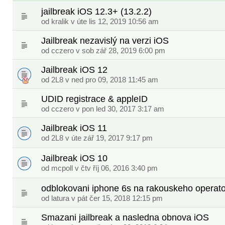
jailbreak iOS 12.3+ (13.2.2)
od
kralik
v úte lis 12, 2019 10:56 am
Jailbreak nezavislý na verzi iOS
od
cczero
v sob zář 28, 2019 6:00 pm
Jailbreak iOS 12
od
2L8
v ned pro 09, 2018 11:45 am
UDID registrace & appleID
od
cczero
v pon led 30, 2017 3:17 am
Jailbreak iOS 11
od
2L8
v úte zář 19, 2017 9:17 pm
Jailbreak iOS 10
od
mcpoll
v čtv říj 06, 2016 3:40 pm
odblokovani iphone 6s na rakouskeho operat
od
latura
v pát čer 15, 2018 12:15 pm
Smazani jailbreak a nasledna obnova iOS