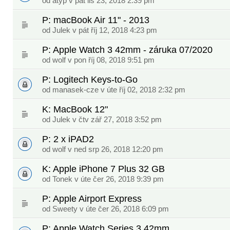
od
atyp
v pát lis 23, 2018 2:39 pm
P: macBook Air 11" - 2013
od
Julek
v pát říj 12, 2018 4:23 pm
P: Apple Watch 3 42mm - záruka 07/2020
od
wolf
v pon říj 08, 2018 9:51 pm
P: Logitech Keys-to-Go
od
manasek-cze
v úte říj 02, 2018 2:32 pm
K: MacBook 12"
od
Julek
v čtv zář 27, 2018 3:52 pm
P: 2 x iPAD2
od
wolf
v ned srp 26, 2018 12:20 pm
K: Apple iPhone 7 Plus 32 GB
od
Tonek
v úte čer 26, 2018 9:39 pm
P: Apple Airport Express
od
Sweety
v úte čer 26, 2018 6:09 pm
P: Apple Watch Series 3 42mm