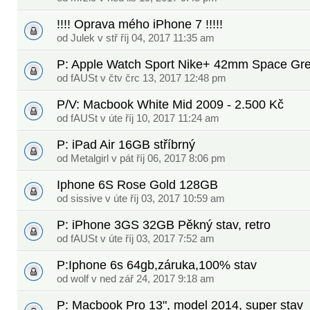
!!!! Oprava mého iPhone 7 !!!!!
od
Julek
v stř říj 04, 2017 11:35 am
P: Apple Watch Sport Nike+ 42mm Space Gr
od
fAUSt
v čtv črc 13, 2017 12:48 pm
P/V: Macbook White Mid 2009 - 2.500 Kč
od
fAUSt
v úte říj 10, 2017 11:24 am
P: iPad Air 16GB stříbrný
od
Metalgirl
v pát říj 06, 2017 8:06 pm
Iphone 6S Rose Gold 128GB
od
sissive
v úte říj 03, 2017 10:59 am
P: iPhone 3GS 32GB Pěkný stav, retro
od
fAUSt
v úte říj 03, 2017 7:52 am
P:Iphone 6s 64gb,záruka,100% stav
od
wolf
v ned zář 24, 2017 9:18 am
P: Macbook Pro 13", model 2014, super stav