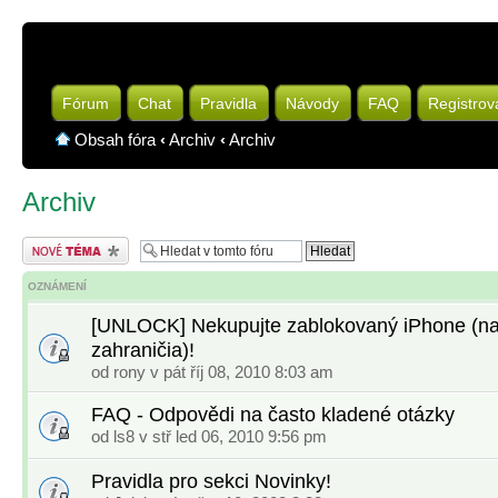
Fórum
Chat
Pravidla
Návody
FAQ
Registrov
Obsah fóra
‹
Archiv
‹
Archiv
Archiv
Odeslat nové téma
OZNÁMENÍ
[UNLOCK] Nekupujte zablokovaný iPhone (na
zahraničia)!
od
rony
v pát říj 08, 2010 8:03 am
FAQ - Odpovědi na často kladené otázky
od
ls8
v stř led 06, 2010 9:56 pm
Pravidla pro sekci Novinky!