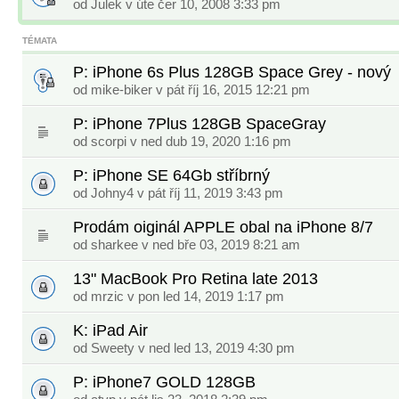
od
Julek
v úte čer 10, 2008 3:33 pm
TÉMATA
P: iPhone 6s Plus 128GB Space Grey - nový
od
mike-biker
v pát říj 16, 2015 12:21 pm
P: iPhone 7Plus 128GB SpaceGray
od
scorpi
v ned dub 19, 2020 1:16 pm
P: iPhone SE 64Gb stříbrný
od
Johny4
v pát říj 11, 2019 3:43 pm
Prodám oiginál APPLE obal na iPhone 8/7
od
sharkee
v ned bře 03, 2019 8:21 am
13" MacBook Pro Retina late 2013
od
mrzic
v pon led 14, 2019 1:17 pm
K: iPad Air
od
Sweety
v ned led 13, 2019 4:30 pm
P: iPhone7 GOLD 128GB