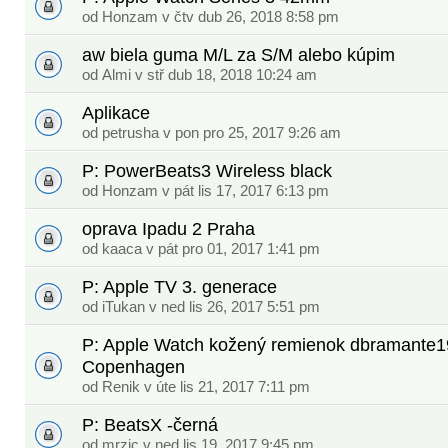
od
Honzam
v čtv dub 26, 2018 8:58 pm
aw biela guma M/L za S/M alebo kúpim
od
Almi
v stř dub 18, 2018 10:24 am
Aplikace
od
petrusha
v pon pro 25, 2017 9:26 am
P: PowerBeats3 Wireless black
od
Honzam
v pát lis 17, 2017 6:13 pm
oprava Ipadu 2 Praha
od
kaaca
v pát pro 01, 2017 1:41 pm
P: Apple TV 3. generace
od
iTukan
v ned lis 26, 2017 5:51 pm
P: Apple Watch kožený remienok dbramante
Copenhagen
od
Renik
v úte lis 21, 2017 7:11 pm
P: BeatsX -černá
od
mrzic
v ned lis 19, 2017 9:45 pm