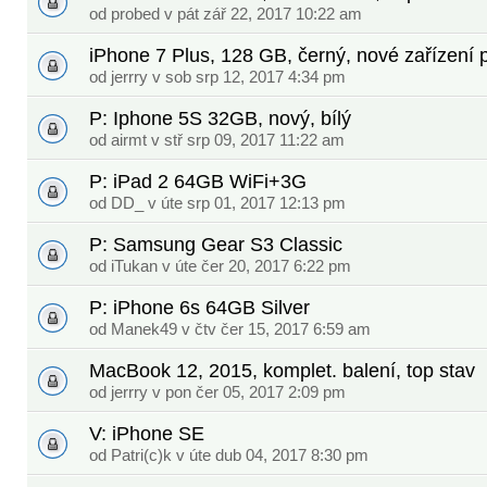
od
probed
v pát zář 22, 2017 10:22 am
iPhone 7 Plus, 128 GB, černý, nové zařízení 
od
jerrry
v sob srp 12, 2017 4:34 pm
P: Iphone 5S 32GB, nový, bílý
od
airmt
v stř srp 09, 2017 11:22 am
P: iPad 2 64GB WiFi+3G
od
DD_
v úte srp 01, 2017 12:13 pm
P: Samsung Gear S3 Classic
od
iTukan
v úte čer 20, 2017 6:22 pm
P: iPhone 6s 64GB Silver
od
Manek49
v čtv čer 15, 2017 6:59 am
MacBook 12, 2015, komplet. balení, top stav
od
jerrry
v pon čer 05, 2017 2:09 pm
V: iPhone SE
od
Patri(c)k
v úte dub 04, 2017 8:30 pm