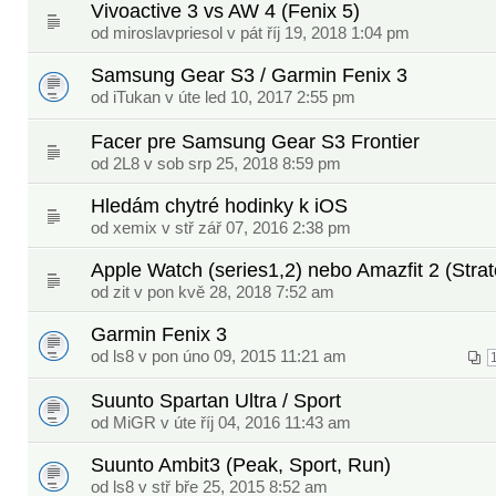
Vivoactive 3 vs AW 4 (Fenix 5)
od
miroslavpriesol
v pát říj 19, 2018 1:04 pm
Samsung Gear S3 / Garmin Fenix 3
od
iTukan
v úte led 10, 2017 2:55 pm
Facer pre Samsung Gear S3 Frontier
od
2L8
v sob srp 25, 2018 8:59 pm
Hledám chytré hodinky k iOS
od
xemix
v stř zář 07, 2016 2:38 pm
Apple Watch (series1,2) nebo Amazfit 2 (Strat
od
zit
v pon kvě 28, 2018 7:52 am
Garmin Fenix 3
od
ls8
v pon úno 09, 2015 11:21 am
Suunto Spartan Ultra / Sport
od
MiGR
v úte říj 04, 2016 11:43 am
Suunto Ambit3 (Peak, Sport, Run)
od
ls8
v stř bře 25, 2015 8:52 am