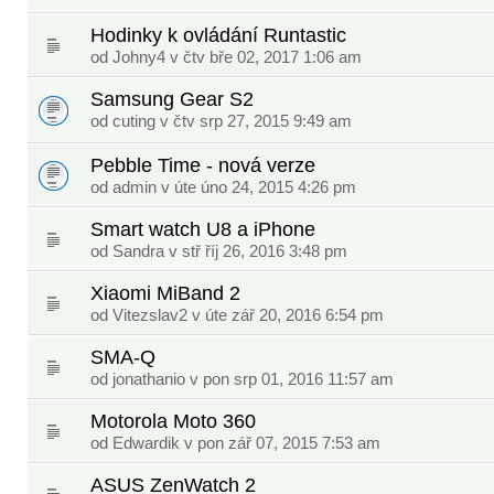
Hodinky k ovládání Runtastic
od
Johny4
v čtv bře 02, 2017 1:06 am
Samsung Gear S2
od
cuting
v čtv srp 27, 2015 9:49 am
Pebble Time - nová verze
od
admin
v úte úno 24, 2015 4:26 pm
Smart watch U8 a iPhone
od
Sandra
v stř říj 26, 2016 3:48 pm
Xiaomi MiBand 2
od
Vitezslav2
v úte zář 20, 2016 6:54 pm
SMA-Q
od
jonathanio
v pon srp 01, 2016 11:57 am
Motorola Moto 360
od
Edwardik
v pon zář 07, 2015 7:53 am
ASUS ZenWatch 2