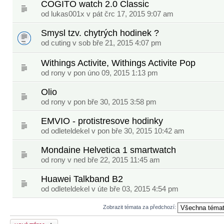
COGITO watch 2.0 Classic
od
lukas001x
v pát črc 17, 2015 9:07 am
Smysl tzv. chytrých hodinek ?
od
cuting
v sob bře 21, 2015 4:07 pm
Withings Activite, Withings Activite Pop
od
rony
v pon úno 09, 2015 1:13 pm
Olio
od
rony
v pon bře 30, 2015 3:58 pm
EMVIO - protistresove hodinky
od
odleteldekel
v pon bře 30, 2015 10:42 am
Mondaine Helvetica 1 smartwatch
od
rony
v ned bře 22, 2015 11:45 am
Huawei Talkband B2
od
odleteldekel
v úte bře 03, 2015 4:54 pm
Zobrazit témata za předchozí:
Odeslat nové téma