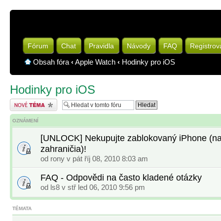
Fórum
Chat
Pravidla
Návody
FAQ
Registrov
Obsah fóra
‹
Apple Watch
‹
Hodinky pro iOS
Hodinky pro iOS
Odeslat nové téma
OZNÁMENÍ
[UNLOCK] Nekupujte zablokovaný iPhone (na
zahraničia)!
od
rony
v pát říj 08, 2010 8:03 am
FAQ - Odpovědi na často kladené otázky
od
ls8
v stř led 06, 2010 9:56 pm
TÉMATA