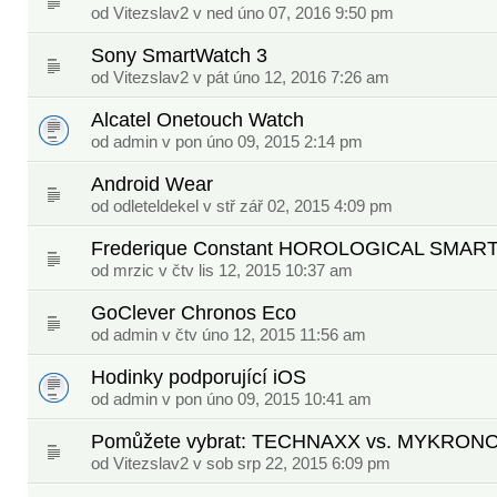
od
Vitezslav2
v ned úno 07, 2016 9:50 pm
Sony SmartWatch 3
od
Vitezslav2
v pát úno 12, 2016 7:26 am
Alcatel Onetouch Watch
od
admin
v pon úno 09, 2015 2:14 pm
Android Wear
od
odleteldekel
v stř zář 02, 2015 4:09 pm
Frederique Constant HOROLOGICAL SMA
od
mrzic
v čtv lis 12, 2015 10:37 am
GoClever Chronos Eco
od
admin
v čtv úno 12, 2015 11:56 am
Hodinky podporující iOS
od
admin
v pon úno 09, 2015 10:41 am
Pomůžete vybrat: TECHNAXX vs. MYKRON
od
Vitezslav2
v sob srp 22, 2015 6:09 pm