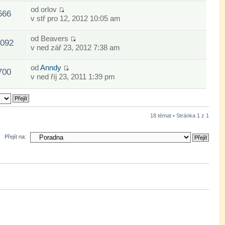
od
orlov
566
v stř pro 12, 2012 10:05 am
od
Beavers
092
v ned zář 23, 2012 7:38 am
od
Anndy
700
v ned říj 23, 2011 1:39 pm
18 témat • Stránka
1
z
1
Přejít na: