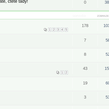
te, čtete tady!
0
38
ODPOVĚDI
ZOBRAZE
178
10
1
2
3
4
5
7
5
8
5
43
15
1
2
19
6
3
5