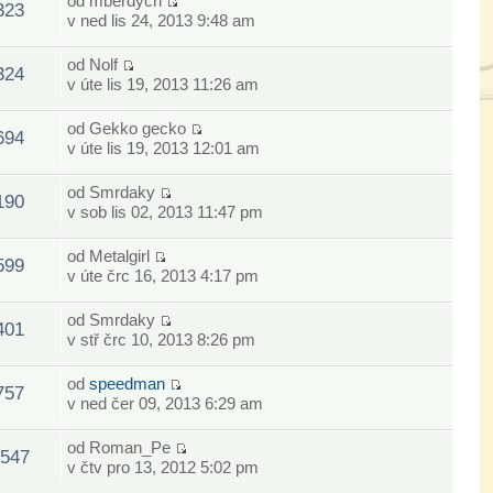
od
mberdych
323
v ned lis 24, 2013 9:48 am
od
Nolf
324
v úte lis 19, 2013 11:26 am
od
Gekko gecko
694
v úte lis 19, 2013 12:01 am
od
Smrdaky
190
v sob lis 02, 2013 11:47 pm
od
Metalgirl
599
v úte črc 16, 2013 4:17 pm
od
Smrdaky
401
v stř črc 10, 2013 8:26 pm
od
speedman
757
v ned čer 09, 2013 6:29 am
od
Roman_Pe
547
v čtv pro 13, 2012 5:02 pm