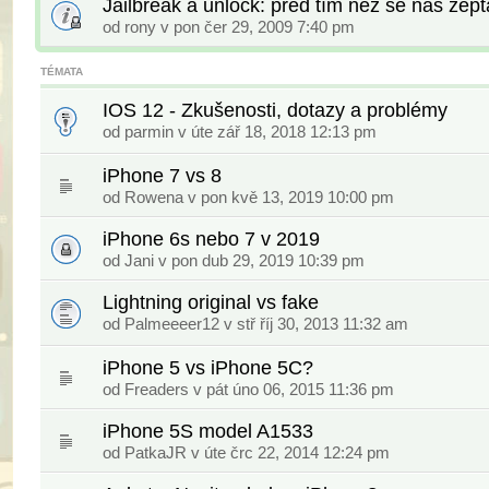
Jailbreak a unlock: před tím než se nás zeptá
od
rony
v pon čer 29, 2009 7:40 pm
TÉMATA
IOS 12 - Zkušenosti, dotazy a problémy
od
parmin
v úte zář 18, 2018 12:13 pm
iPhone 7 vs 8
od
Rowena
v pon kvě 13, 2019 10:00 pm
iPhone 6s nebo 7 v 2019
od
Jani
v pon dub 29, 2019 10:39 pm
Lightning original vs fake
od
Palmeeeer12
v stř říj 30, 2013 11:32 am
iPhone 5 vs iPhone 5C?
od
Freaders
v pát úno 06, 2015 11:36 pm
iPhone 5S model A1533
od
PatkaJR
v úte črc 22, 2014 12:24 pm