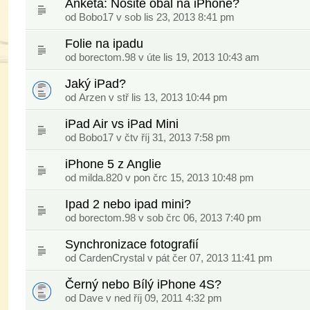
Anketa: Nosite obal na iPhone?
od
Bobo17
v sob lis 23, 2013 8:41 pm
Folie na ipadu
od
borectom.98
v úte lis 19, 2013 10:43 am
Jaký iPad?
od
Arzen
v stř lis 13, 2013 10:44 pm
iPad Air vs iPad Mini
od
Bobo17
v čtv říj 31, 2013 7:58 pm
iPhone 5 z Anglie
od
milda.820
v pon črc 15, 2013 10:48 pm
Ipad 2 nebo ipad mini?
od
borectom.98
v sob črc 06, 2013 7:40 pm
Synchronizace fotografií
od CardenCrystal v pát čer 07, 2013 11:41 pm
Černý nebo Bílý iPhone 4S?
od
Dave
v ned říj 09, 2011 4:32 pm