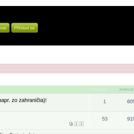
ovat
Přihlásit se
ODPOVĚDI
ZOBRAZE
pr. zo zahraničia)!
1
60
53
91
1
2