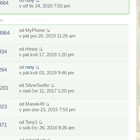
od
rony
664
v stř lis 24, 2010 7:53 pm
NÍ
POSLEDNÍ PŘÍSPĚVEK
od
MyPhone
3964
v pát pro 20, 2019 11:26 am
od
rhinos
834
v pát kvě 17, 2019 1:20 pm
od
rony
264
v pát kvě 03, 2019 9:46 pm
od
SilverSurfer
201
v ned čer 11, 2017 1:20 pm
od
Manek49
023
v pon úno 23, 2015 7:53 pm
od
Tony1
371
v sob črc 26, 2014 9:26 am