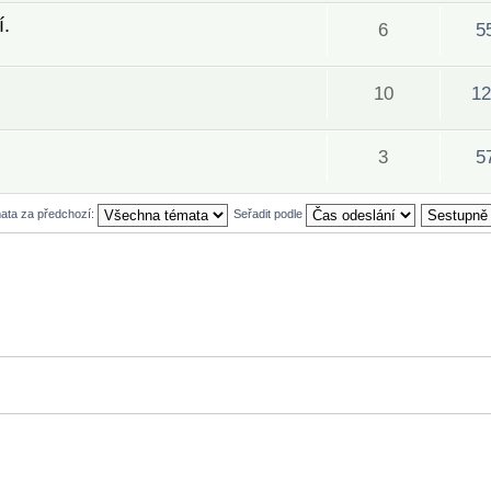
í.
6
5
10
12
3
5
mata za předchozí:
Seřadit podle