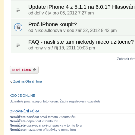
Update iPhone 4 z 5.1.1 na 6.0.1? Hlasován
od
def
v čtv pro 06, 2012 7:27 am
Proč iPhone koupit?
od Nikola.Ilonova v sob zář 22, 2012 8:42 pm
FAQ - nasli ste tam niekedy nieco uzitocne?
od
rony
v stř říj 19, 2011 10:03 pm
Zobrazit té
Odeslat nové téma
Zpět na Obsah fóra
KDO JE ONLINE
Uživatelé procházející toto fórum: Žádní registrovaní uživatelé
OPRÁVNĚNÍ FÓRA
Nemůžete
zakládat nová témata v tomto fóru
Nemůžete
odpovídat v tomto fóru
Nemůžete
upravovat své příspěvky v tomto fóru
Nemůžete
mazat své příspěvky v tomto fóru