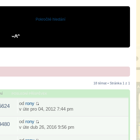
Pokročilé hledání
18 témat • Stránka
1
z
1
NÍ
POSLEDNÍ PŘÍSPĚVEK
od
rony
5624
v úte pro 04, 2012 7:44 pm
od
rony
9480
v úte dub 26, 2016 9:56 pm