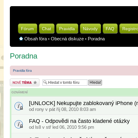
Fórum
Chat
Pravidla
Návody
FAQ
Registr
Obsah fóra
‹
Obecná diskuze
‹
Poradna
Poradna
Pravidla fóra
Odeslat nové téma
OZNÁMENÍ
[UNLOCK] Nekupujte zablokovaný iPhone (na
od
rony
v pát říj 08, 2010 8:03 am
FAQ - Odpovědi na často kladené otázky
od
ls8
v stř led 06, 2010 9:56 pm