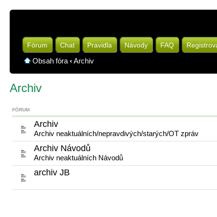
Fórum
Chat
Pravidla
Návody
FAQ
Registrov
Obsah fóra
‹
Archiv
Archiv
FÓRUM
Archiv
Archiv neaktuálních/nepravdivých/starých/OT zpráv
Archiv Návodů
Archiv neaktuálních Návodů
archiv JB