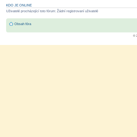
KDO JE ONLINE
Uživatelé procházející toto fórum: Žádní registrovaní uživatelé
Obsah fóra
© 