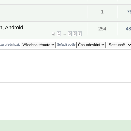
1
7
, Android...
254
48
...
1
5
6
7
 za předchozí:
Seřadit podle