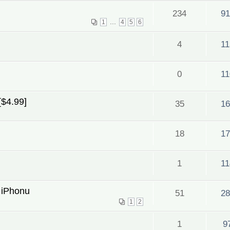
234
91
...
1
4
5
6
4
11
0
11
[$4.99]
35
16
18
17
1
11
o iPhonu
51
28
1
2
1
9