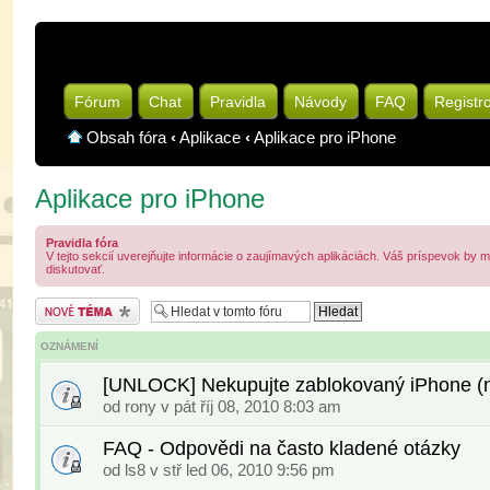
Fórum
Chat
Pravidla
Návody
FAQ
Registr
Obsah fóra
‹
Aplikace
‹
Aplikace pro iPhone
Aplikace pro iPhone
Pravidla fóra
V tejto sekcií uverejňujte informácie o zaujímavých aplikáciách. Váš príspevok by 
diskutovať.
Odeslat nové téma
OZNÁMENÍ
[UNLOCK] Nekupujte zablokovaný iPhone (na
od
rony
v pát říj 08, 2010 8:03 am
FAQ - Odpovědi na často kladené otázky
od
ls8
v stř led 06, 2010 9:56 pm