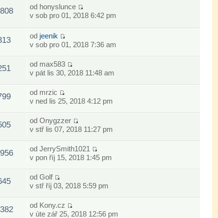
od
honyslunce
808
v sob pro 01, 2018 6:42 pm
od
jeenik
313
v sob pro 01, 2018 7:36 am
od
max583
251
v pát lis 30, 2018 11:48 am
od
mrzic
799
v ned lis 25, 2018 4:12 pm
od
Onygzzer
505
v stř lis 07, 2018 11:27 pm
od
JerrySmith1021
956
v pon říj 15, 2018 1:45 pm
od
Golf
645
v stř říj 03, 2018 5:59 pm
od
Kony.cz
382
v úte zář 25, 2018 12:56 pm