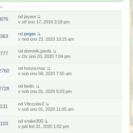
NÍ
POSLEDNÍ PŘÍSPĚVEK
od
jayare
876
v stř úno 17, 2016 3:18 pm
od
pegas
363
v ned úno 23, 2020 10:25 am
od
dominik.pavlis
777
v čtv úno 20, 2020 7:04 pm
od
honza.mac
2760
v sob úno 08, 2020 7:55 am
od
bedo.
2728
v sob úno 01, 2020 5:03 pm
od
Vitezslav2
1131
v sob úno 01, 2020 11:05 am
od
snake300
103
v pát led 31, 2020 1:02 pm