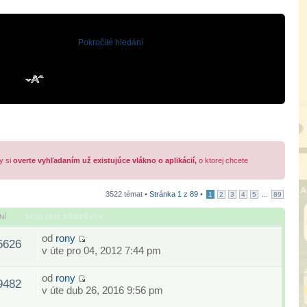
Pokročilé hledání
y si
overte vyhľadaním už existujúce vlákno o aplikácií,
o ktorej chcete
3522 témat •
Stránka
1
z
89
•
...
1
2
3
4
5
89
NÍ
POSLEDNÍ PŘÍSPĚVEK
od
rony
5626
v úte pro 04, 2012 7:44 pm
od
rony
9482
v úte dub 26, 2016 9:56 pm