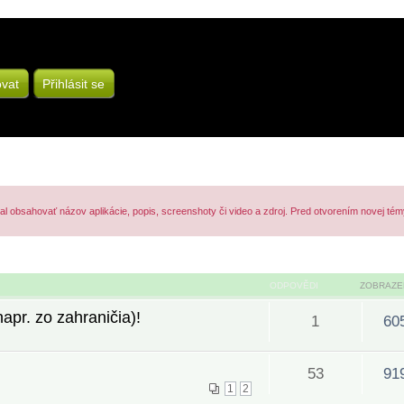
ovat
Přihlásit se
mal obsahovať názov aplikácie, popis, screenshoty či video a zdroj. Pred otvorením novej tém
ODPOVĚDI
ZOBRAZE
pr. zo zahraničia)!
1
60
53
91
1
2