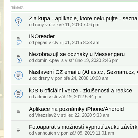
TÉMATA
Zla kupa - aplikacie, ktore nekupujte - sezn
od
rony
v úte kvě 11, 2010 7:06 pm
INOreader
od
pegas
v čtv říj 01, 2015 8:33 am
Nezobrazují se odznaky u Messengeru
od
dominik.pavlis
v stř úno 19, 2020 2:46 pm
Nastavení CZ emailu (Atlas.cz, Seznam.cz, 
od
drsny
v pon bře 24, 2008 10:08 am
iOS 6 oficiální verze - zkušenosti a reakce
od
admin
v stř zář 19, 2012 5:44 pm
Aplikace na poznámky iPhone/Android
od
Vitezslav2
v stř led 22, 2020 9:33 am
Fotoaparát s možností vypnutí zvuku závěrk
od
vanhouten
v pon zář 09, 2019 11:01 am