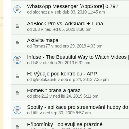
WhatsApp Messenger [AppStore] 0,79?
od siccnezz v sob dub 03, 2010 11:45 am
AdBlock Pro vs. AdGuard + Luna
od
2L8
v ned led 05, 2020 8:30 pm
Aktivita-mapa
od
Tomas77
v ned pro 29, 2019 4:03 pm
Infuse - The Beautiful Way to Watch Videos 
od
ls8
v úte dub 30, 2013 6:31 pm
H: Výdaje pod kontrolou - APP
od
@solokaprik
v sob srp 24, 2013 7:25 pm
HomeKit brana a garaz
od
pixel212
v ned lis 24, 2019 6:11 pm
Spotify - aplikace pro streamování hudby d
od
tillit
v ned srp 30, 2009 9:57 am
Připomínky - objevují se prázdné