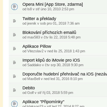
Opera Mini [App Store, zdarma]
od
ls8
v stř úno 10, 2010 2:53 pm
Twitter a překlady
od
jeenik
v sob pro 01, 2018 7:36 am
Blokování příchozích emailů
od
max583
v čtv lis 22, 2018 5:48 pm
Aplikace Pillow
od
Vitezslav2
v ned lis 25, 2018 1:43 pm
Import klipů do iMovie pro iOS
od
Saddako
v čtv srp 30, 2018 9:30 pm
Doporučte hudební přehrávač na iOS (nezávi
od
MaxBell
v ned led 31, 2016 8:10 pm
Debito
od
Golf
v stř říj 03, 2018 5:59 pm
Aplikace "Připomínky"
od
klakson23
v stř led 22, 2014 8:27 am