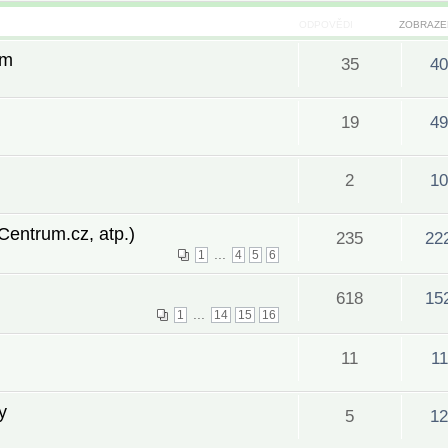
ODPOVĚDI
ZOBRAZE
am
35
40
19
49
2
10
Centrum.cz, atp.)
235
22
...
1
4
5
6
618
15
...
1
14
15
16
11
1
y
5
12