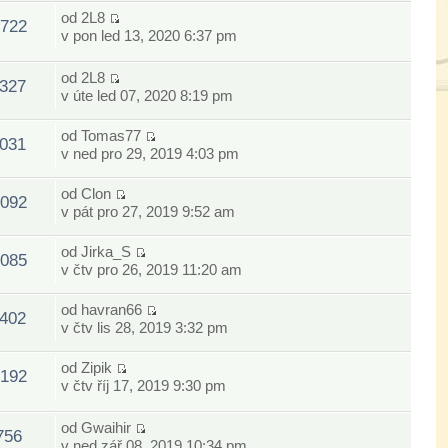
od
2L8
722
v pon led 13, 2020 6:37 pm
od
2L8
327
v úte led 07, 2020 8:19 pm
od
Tomas77
031
v ned pro 29, 2019 4:03 pm
od
Clon
092
v pát pro 27, 2019 9:52 am
od
Jirka_S
085
v čtv pro 26, 2019 11:20 am
od
havran66
402
v čtv lis 28, 2019 3:32 pm
od
Zipik
192
v čtv říj 17, 2019 9:30 pm
od
Gwaihir
756
v ned zář 08, 2019 10:34 pm