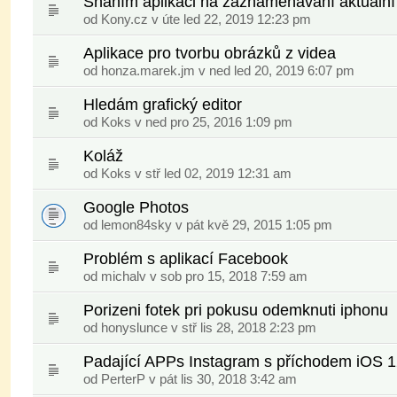
Sháním aplikaci na zaznámenávání aktuální
od
Kony.cz
v úte led 22, 2019 12:23 pm
Aplikace pro tvorbu obrázků z videa
od
honza.marek.jm
v ned led 20, 2019 6:07 pm
Hledám grafický editor
od
Koks
v ned pro 25, 2016 1:09 pm
Koláž
od
Koks
v stř led 02, 2019 12:31 am
Google Photos
od
lemon84sky
v pát kvě 29, 2015 1:05 pm
Problém s aplikací Facebook
od
michalv
v sob pro 15, 2018 7:59 am
Porizeni fotek pri pokusu odemknuti iphonu
od
honyslunce
v stř lis 28, 2018 2:23 pm
Padající APPs Instagram s příchodem iOS 
od
PerterP
v pát lis 30, 2018 3:42 am