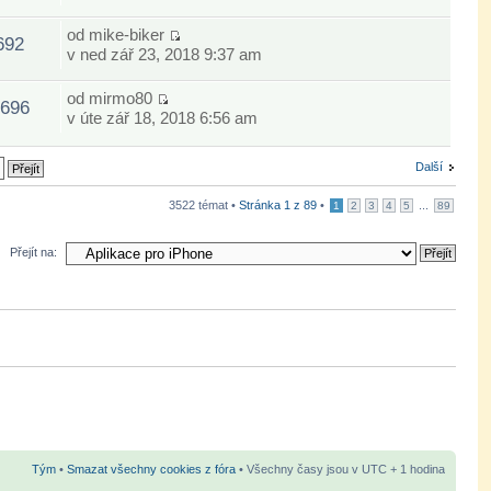
od
mike-biker
692
v ned zář 23, 2018 9:37 am
od
mirmo80
696
v úte zář 18, 2018 6:56 am
Další
3522 témat •
Stránka
1
z
89
•
...
1
2
3
4
5
89
Přejít na:
Tým
•
Smazat všechny cookies z fóra
• Všechny časy jsou v UTC + 1 hodina