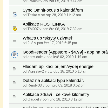
od
Gwaihir
v čtv zář 05, 2019 9:47 am
Sync OmniFocus s kalendářem
od
Triska
v stř srp 28, 2019 11:12 am
Aplikace ROSTLINKA
od
TM007
v pon črc 08, 2019 7:32 am
What’s up “skryty uzivatel”
od
2L8
v pon čer 17, 2019 6:45 pm
GoodReader [Appstore - $4.99] - app na prá
od chris.dale v ned kvě 02, 2010 1:19 am
Hledám aplikaci příjem/výdej energie
od
Vitezslav2
v čtv dub 18, 2019 5:19 am
Dotaz na aplikaci typu kalendář.
od
Rendy93
v pon pro 03, 2018 9:52 pm
Aplikace zdraví - celkové kilometry
od
Gaudel
v pon úno 18, 2019 8:12 pm