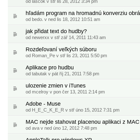
od lascok v stř lis 28, 2012 3:34 pm
hľadám program na hromadnú konverziu obr
od
bedo.
v ned lis 18, 2012 10:51 am
jak přidat text do hudby?
od newerxx v stř zář 14, 2011 11:43 am
Rozdeľovaní veľkých súboru
od
Roman_Pe
v stř lis 23, 2011 5:50 pm
Aplikace pro hudbu
od tabutak v pát říj 21, 2011 7:58 pm
ulozenie zmien v iTunes
od mcelroy v pon čer 13, 2011 2:14 pm
Adobe - Muse
od
H_E_C_K_E_R
v stř úno 15, 2012 7:31 pm
MAC nejde stahovat placenou aplikaci z MAC
od
ava
v ned úno 12, 2012 7:48 pm
AppleTalk pro windows XP