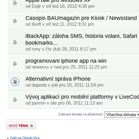
od
Dajlr
v stř led 18, 2012 4:38 pm
Casopis BAUmagazin pre Kiosk / Newsstand
od ilsoft v stř led 11, 2012 9:31 pm
iBackApp: záloha SMS, historia volani, Safari
bookmarks...
od
rony
v čtv dub 28, 2011 6:17 pm
programovani iphone app na win
od newerxx v ned pro 25, 2011 11:25 pm
Alternativní správa iPhone
od
dapeda
v pát pro 16, 2011 11:54 pm
Vývoj aplikací pro mobilní platformy v LiveCo
od
parmin
v úte pro 06, 2011 11:13 am
Zobrazit témata za předchozí:
Odeslat nové téma
Zpět na Obsah fóra