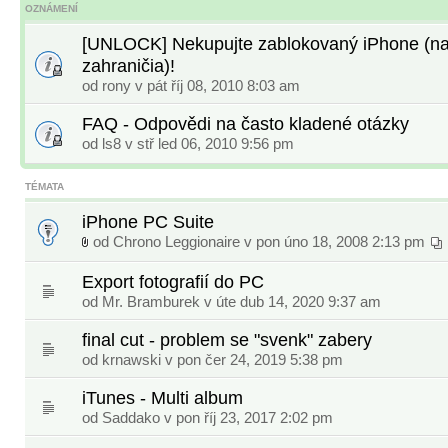
OZNÁMENÍ
[UNLOCK] Nekupujte zablokovaný iPhone (na
zahraničia)!
od
rony
v pát říj 08, 2010 8:03 am
FAQ - Odpovědi na často kladené otázky
od
ls8
v stř led 06, 2010 9:56 pm
TÉMATA
iPhone PC Suite
od
Chrono Leggionaire
v pon úno 18, 2008 2:13 pm
Export fotografií do PC
od
Mr. Bramburek
v úte dub 14, 2020 9:37 am
final cut - problem se "svenk" zabery
od
krnawski
v pon čer 24, 2019 5:38 pm
iTunes - Multi album
od
Saddako
v pon říj 23, 2017 2:02 pm