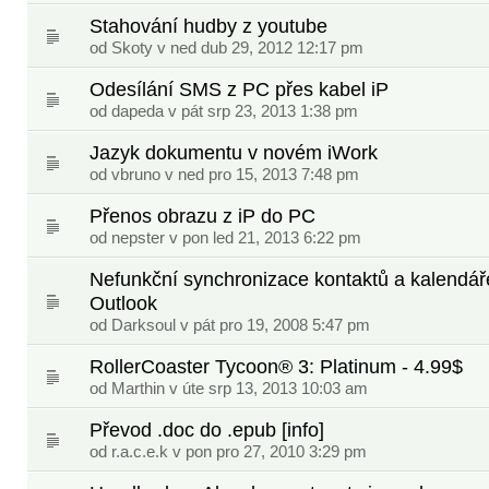
Stahování hudby z youtube
od
Skoty
v ned dub 29, 2012 12:17 pm
Odesílání SMS z PC přes kabel iP
od
dapeda
v pát srp 23, 2013 1:38 pm
Jazyk dokumentu v novém iWork
od
vbruno
v ned pro 15, 2013 7:48 pm
Přenos obrazu z iP do PC
od
nepster
v pon led 21, 2013 6:22 pm
Nefunkční synchronizace kontaktů a kalendá
Outlook
od Darksoul v pát pro 19, 2008 5:47 pm
RollerCoaster Tycoon® 3: Platinum - 4.99$
od
Marthin
v úte srp 13, 2013 10:03 am
Převod .doc do .epub [info]
od
r.a.c.e.k
v pon pro 27, 2010 3:29 pm