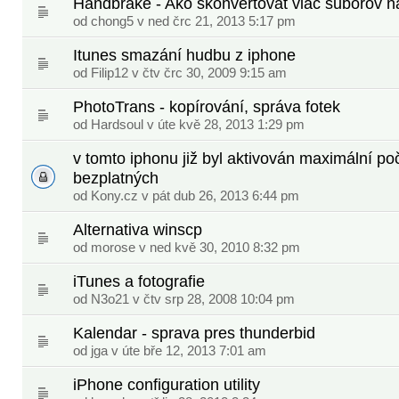
Handbrake - Ako skonvertovat viac suborov n
od chong5 v ned črc 21, 2013 5:17 pm
Itunes smazání hudbu z iphone
od Filip12 v čtv črc 30, 2009 9:15 am
PhotoTrans - kopírování, správa fotek
od
Hardsoul
v úte kvě 28, 2013 1:29 pm
v tomto iphonu již byl aktivován maximální po
bezplatných
od
Kony.cz
v pát dub 26, 2013 6:44 pm
Alternativa winscp
od
morose
v ned kvě 30, 2010 8:32 pm
iTunes a fotografie
od
N3o21
v čtv srp 28, 2008 10:04 pm
Kalendar - sprava pres thunderbid
od jga v úte bře 12, 2013 7:01 am
iPhone configuration utility