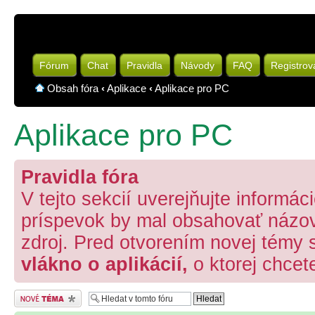
Fórum
Chat
Pravidla
Návody
FAQ
Registrov
Obsah fóra
‹
Aplikace
‹
Aplikace pro PC
Aplikace pro PC
Pravidla fóra
V tejto sekcií uverejňujte informá
príspevok by mal obsahovať názov 
zdroj. Pred otvorením novej témy 
vlákno o aplikácií,
o ktorej chcet
Odeslat nové téma