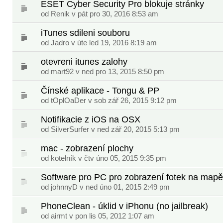
ESET Cyber Security Pro blokuje stránky
od
Renik
v pát pro 30, 2016 8:53 am
iTunes sdileni souboru
od
Jadro
v úte led 19, 2016 8:19 am
otevreni itunes zalohy
od
mart92
v ned pro 13, 2015 8:50 pm
Čínské aplikace - Tongu & PP
od
tOplOaDer
v sob zář 26, 2015 9:12 pm
Notifikacie z iOS na OSX
od
SilverSurfer
v ned zář 20, 2015 5:13 pm
mac - zobrazení plochy
od
kotelník
v čtv úno 05, 2015 9:35 pm
Software pro PC pro zobrazení fotek na mapě
od
johnnyD
v ned úno 01, 2015 2:49 pm
PhoneClean - úklid v iPhonu (no jailbreak)
od
airmt
v pon lis 05, 2012 1:07 am