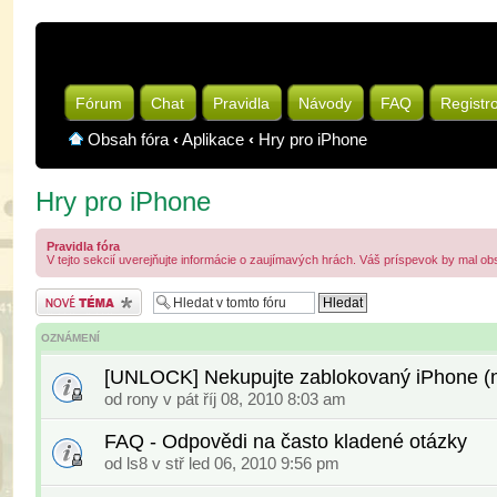
Fórum
Chat
Pravidla
Návody
FAQ
Registr
Obsah fóra
‹
Aplikace
‹
Hry pro iPhone
Hry pro iPhone
Pravidla fóra
V tejto sekcií uverejňujte informácie o zaujímavých hrách. Váš príspevok by mal ob
Odeslat nové téma
OZNÁMENÍ
[UNLOCK] Nekupujte zablokovaný iPhone (na
od
rony
v pát říj 08, 2010 8:03 am
FAQ - Odpovědi na často kladené otázky
od
ls8
v stř led 06, 2010 9:56 pm