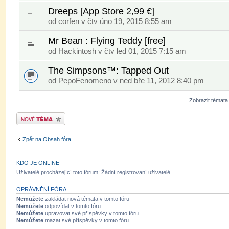
Dreeps [App Store 2,99 €]
od
corfen
v čtv úno 19, 2015 8:55 am
Mr Bean : Flying Teddy [free]
od
Hackintosh
v čtv led 01, 2015 7:15 am
The Simpsons™: Tapped Out
od PepoFenomeno v ned bře 11, 2012 8:40 pm
Zobrazit témata
Odeslat nové téma
Zpět na Obsah fóra
KDO JE ONLINE
Uživatelé procházející toto fórum: Žádní registrovaní uživatelé
OPRÁVNĚNÍ FÓRA
Nemůžete
zakládat nová témata v tomto fóru
Nemůžete
odpovídat v tomto fóru
Nemůžete
upravovat své příspěvky v tomto fóru
Nemůžete
mazat své příspěvky v tomto fóru