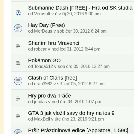
Submarine Dash [FREE] - Hra od SK studia
od
Verusoft
v čtv říj 20, 2016 9:00 pm
Hay Day (Free)
od
MorDeus
v sob čer 30, 2012 6:24 pm
Sháním hru Mravenci
od
robcar
v ned led 01, 2012 6:44 pm
Pokémon GO
od
Tonda512
v sob črc 09, 2016 12:27 pm
Clash of Clans [free]
od
crab3982
v stř zář 05, 2012 6:27 pm
Hry pro dva hráče
od
jendas
v ned črc 04, 2010 1:07 pm
GTA 3 jak vložit savy do hry na ios 9
od
MaxBell
v úte úno 23, 2016 9:21 pm
Prší: Prázdninová edice [AppStore, 1.59€]