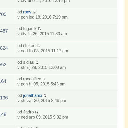
v čtv úno 11, 2016 12:12 pm
od
rony
705
v pon led 18, 2016 7:19 pm
od
fugasik
467
v čtv lis 26, 2015 11:33 am
od
iTukan
824
v ned lis 08, 2015 11:17 am
od
sidlas
552
v stř říj 28, 2015 12:09 am
od
randalfien
164
v pon říj 05, 2015 5:43 pm
od
jonathanio
196
v stř zář 30, 2015 8:49 pm
od
Jadro
148
v ned srp 09, 2015 9:32 pm