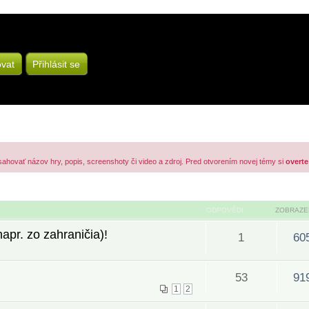
ovat
Přihlásit se
sahovať názov hry, popis, screenshoty či video a zdroj. Pred otvorením novej témy si
overte
ODPOVĚDI
ZOBRAZE
pr. zo zahraničia)!
1
60
53
91
1
2