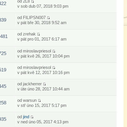
od
2L8
422
v sob dub 07, 2018 9:03 pm
od
FILIPSN007
839
v pát bře 30, 2018 9:52 am
od
zrehak
481
v pát pro 01, 2017 6:17 am
od
miroslavpriesol
725
v pát kvě 26, 2017 10:04 pm
od
miroslavpriesol
519
v pát kvě 12, 2017 10:16 pm
od
jackherrer
445
v úte úno 28, 2017 10:44 am
od
warsun
258
v stř úno 15, 2017 5:17 pm
od
jind
935
v ned úno 05, 2017 4:13 pm