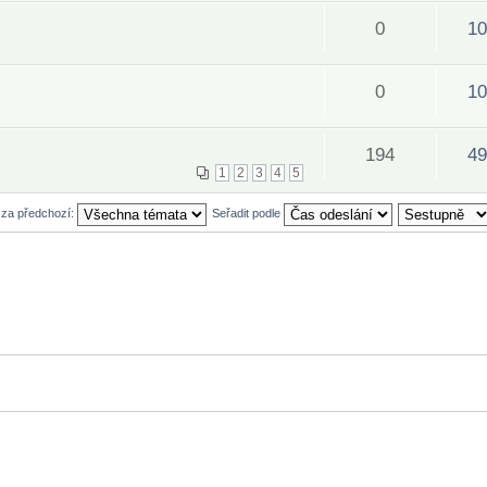
0
10
0
10
194
49
1
2
3
4
5
 za předchozí:
Seřadit podle