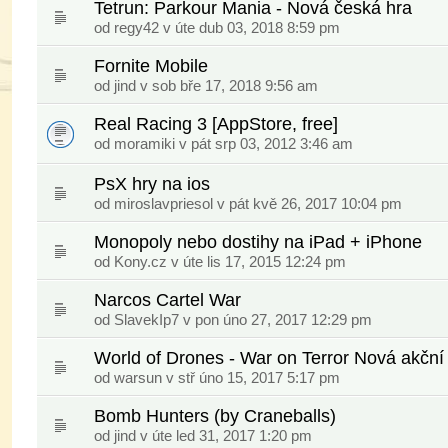
Tetrun: Parkour Mania - Nová česká hra
od
regy42
v úte dub 03, 2018 8:59 pm
Fornite Mobile
od
jind
v sob bře 17, 2018 9:56 am
Real Racing 3 [AppStore, free]
od moramiki v pát srp 03, 2012 3:46 am
PsX hry na ios
od
miroslavpriesol
v pát kvě 26, 2017 10:04 pm
Monopoly nebo dostihy na iPad + iPhone
od
Kony.cz
v úte lis 17, 2015 12:24 pm
Narcos Cartel War
od
SlavekIp7
v pon úno 27, 2017 12:29 pm
World of Drones - War on Terror Nová akční 
od
warsun
v stř úno 15, 2017 5:17 pm
Bomb Hunters (by Craneballs)
od
jind
v úte led 31, 2017 1:20 pm