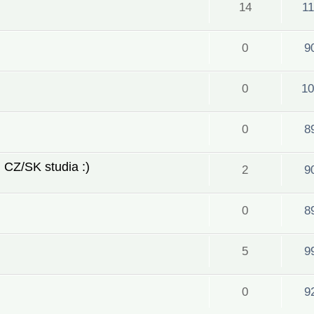
14
1
0
9
0
10
0
8
 CZ/SK studia :)
2
9
0
8
5
9
0
9