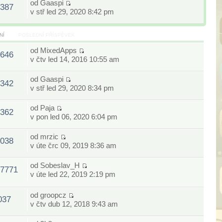
od
Gaaspi
387
v stř led 29, 2020 8:42 pm
NÍ
POSLEDNÍ PŘÍSPĚVEK
od
MixedApps
646
v čtv led 14, 2016 10:55 am
od
Gaaspi
342
v stř led 29, 2020 8:34 pm
od
Paja
362
v pon led 06, 2020 6:04 pm
od
mrzic
038
v úte črc 09, 2019 8:36 am
od
Sobeslav_H
7771
v úte led 22, 2019 2:19 pm
od
groopcz
037
v čtv dub 12, 2018 9:43 am