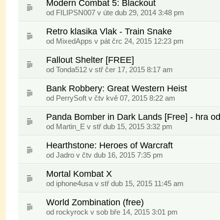
Modern Combat 5: Blackout
od
FILIPSN007
v úte dub 29, 2014 3:48 pm
Retro klasika Vlak - Train Snake
od
MixedApps
v pát črc 24, 2015 12:23 pm
Fallout Shelter [FREE]
od
Tonda512
v stř čer 17, 2015 8:17 am
Bank Robbery: Great Western Heist
od
PerrySoft
v čtv kvě 07, 2015 8:22 am
Panda Bomber in Dark Lands [Free] - hra od
od
Martin_E
v stř dub 15, 2015 3:32 pm
Hearthstone: Heroes of Warcraft
od
Jadro
v čtv dub 16, 2015 7:35 pm
Mortal Kombat X
od
iphone4usa
v stř dub 15, 2015 11:45 am
World Zombination (free)
od
rockyrock
v sob bře 14, 2015 3:01 pm