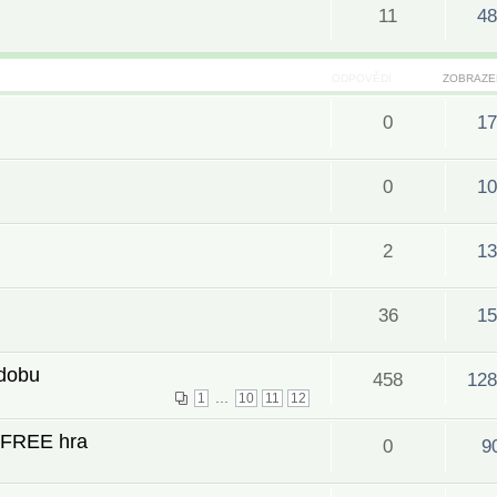
11
48
ODPOVĚDI
ZOBRAZE
0
17
0
10
2
13
36
15
 dobu
458
128
...
1
10
11
12
á FREE hra
0
9