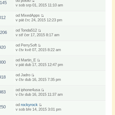
od
pololo
1145
v sob srp 01, 2015 11:10 am
od
MixedApps
012
v pát črc 24, 2015 12:23 pm
od
Tonda512
206
v stř čer 17, 2015 8:17 am
od
PerrySoft
920
v čtv kvě 07, 2015 8:22 am
od
Martin_E
000
v pát dub 17, 2015 12:47 pm
od
Jadro
918
v čtv dub 16, 2015 7:35 pm
od
iphone4usa
983
v čtv dub 16, 2015 11:37 am
od
rockyrock
250
v sob bře 14, 2015 3:01 pm