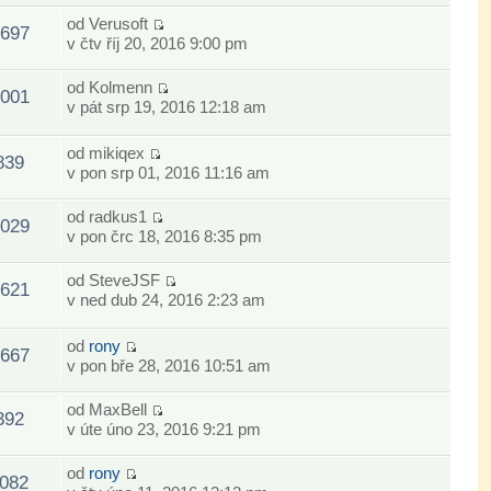
od
Verusoft
697
v čtv říj 20, 2016 9:00 pm
od
Kolmenn
001
v pát srp 19, 2016 12:18 am
od
mikiqex
839
v pon srp 01, 2016 11:16 am
od
radkus1
029
v pon črc 18, 2016 8:35 pm
od
SteveJSF
621
v ned dub 24, 2016 2:23 am
od
rony
667
v pon bře 28, 2016 10:51 am
od
MaxBell
392
v úte úno 23, 2016 9:21 pm
od
rony
082