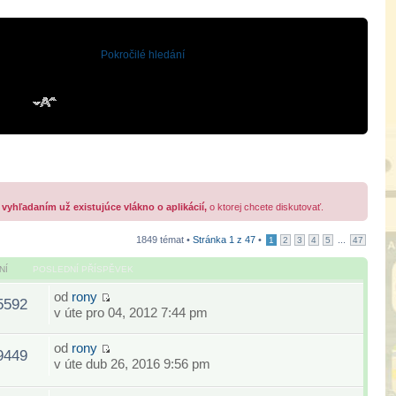
Pokročilé hledání
 vyhľadaním už existujúce vlákno o aplikácií,
o ktorej chcete diskutovať.
1849 témat •
Stránka
1
z
47
•
...
1
2
3
4
5
47
NÍ
POSLEDNÍ PŘÍSPĚVEK
od
rony
5592
v úte pro 04, 2012 7:44 pm
od
rony
9449
v úte dub 26, 2016 9:56 pm