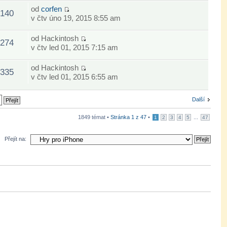
od
corfen
140
v čtv úno 19, 2015 8:55 am
od
Hackintosh
274
v čtv led 01, 2015 7:15 am
od
Hackintosh
335
v čtv led 01, 2015 6:55 am
Další
1849 témat •
Stránka
1
z
47
•
...
1
2
3
4
5
47
Přejít na: