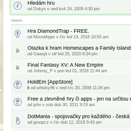
Hledám hru
od Dukys v ned kvě 24, 2009 4:30 pm
TÉMATA
Hra DiamondTrap - FREE.
od
MixedApps
v čtv led 14, 2016 10:55 am
Otazka k hram Homescapes a Family Island
od
Gaaspi
v stř led 29, 2020 8:34 pm
Final Fantasy XV: A New Empire
od
Johnny_P
v pon led 01, 2018 11:44 am
HoldEm [AppStore]
od
whisky96
v ned črc 20, 2008 11:34 pm
Free a zlevněné hry či apps - jen na určitou
od
john
v sob dub 30, 2011 9:19 am
DotMania - spojovačky pro každého - česk
od
groopcz
v čtv dub 12, 2018 9:43 am