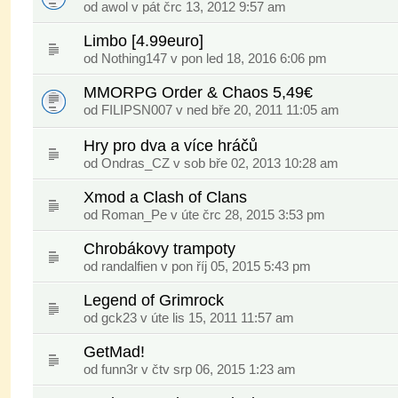
od awol v pát črc 13, 2012 9:57 am
Limbo [4.99euro]
od
Nothing147
v pon led 18, 2016 6:06 pm
MMORPG Order & Chaos 5,49€
od
FILIPSN007
v ned bře 20, 2011 11:05 am
Hry pro dva a více hráčů
od Ondras_CZ v sob bře 02, 2013 10:28 am
Xmod a Clash of Clans
od
Roman_Pe
v úte črc 28, 2015 3:53 pm
Chrobákovy trampoty
od
randalfien
v pon říj 05, 2015 5:43 pm
Legend of Grimrock
od
gck23
v úte lis 15, 2011 11:57 am
GetMad!
od
funn3r
v čtv srp 06, 2015 1:23 am