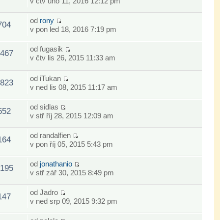
v čtv úno 11, 2016 12:12 pm
od
rony
704
v pon led 18, 2016 7:19 pm
od
fugasik
467
v čtv lis 26, 2015 11:33 am
od
iTukan
823
v ned lis 08, 2015 11:17 am
od
sidlas
552
v stř říj 28, 2015 12:09 am
od
randalfien
164
v pon říj 05, 2015 5:43 pm
od
jonathanio
195
v stř zář 30, 2015 8:49 pm
od
Jadro
147
v ned srp 09, 2015 9:32 pm