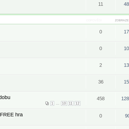
11
48
ODPOVĚDI
ZOBRAZE
0
17
0
10
2
13
36
15
 dobu
458
128
...
1
10
11
12
á FREE hra
0
9