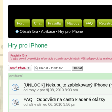
Fórum
Chat
Pravidla
Návody
FAQ
Registr
Obsah fóra
‹
Aplikace
‹
Hry pro iPhone
Hry pro iPhone
Pravidla fóra
V tejto sekcií uverejňujte informácie o zaujímavých hrách. Váš príspevok by mal ob
Odeslat nové téma
OZNÁMENÍ
[UNLOCK] Nekupujte zablokovaný iPhone (na
od
rony
v pát říj 08, 2010 8:03 am
FAQ - Odpovědi na často kladené otázky
od
ls8
v stř led 06, 2010 9:56 pm