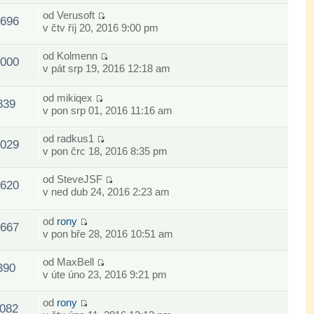
od
Verusoft
696
v čtv říj 20, 2016 9:00 pm
od
Kolmenn
000
v pát srp 19, 2016 12:18 am
od
mikiqex
839
v pon srp 01, 2016 11:16 am
od
radkus1
029
v pon črc 18, 2016 8:35 pm
od
SteveJSF
620
v ned dub 24, 2016 2:23 am
od
rony
667
v pon bře 28, 2016 10:51 am
od
MaxBell
390
v úte úno 23, 2016 9:21 pm
od
rony
082