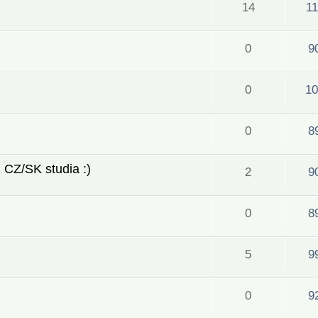
14
1
0
9
0
10
0
8
 CZ/SK studia :)
2
9
0
8
5
9
0
9