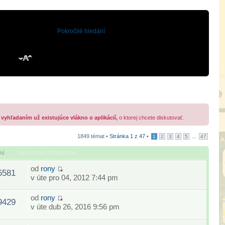
Pokročilé hledání
 vyhľadaním už existujúce vlákno o aplikácií,
o ktorej chcete diskutovať.
1849 témat •
Stránka
1
z
47
•
...
1
2
3
4
5
47
NÍ
POSLEDNÍ PŘÍSPĚVEK
od
rony
5581
v úte pro 04, 2012 7:44 pm
od
rony
9429
v úte dub 26, 2016 9:56 pm