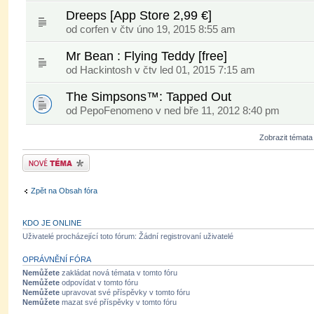
Dreeps [App Store 2,99 €]
od
corfen
v čtv úno 19, 2015 8:55 am
Mr Bean : Flying Teddy [free]
od
Hackintosh
v čtv led 01, 2015 7:15 am
The Simpsons™: Tapped Out
od PepoFenomeno v ned bře 11, 2012 8:40 pm
Zobrazit témata
Odeslat nové téma
Zpět na Obsah fóra
KDO JE ONLINE
Uživatelé procházející toto fórum: Žádní registrovaní uživatelé
OPRÁVNĚNÍ FÓRA
Nemůžete
zakládat nová témata v tomto fóru
Nemůžete
odpovídat v tomto fóru
Nemůžete
upravovat své příspěvky v tomto fóru
Nemůžete
mazat své příspěvky v tomto fóru