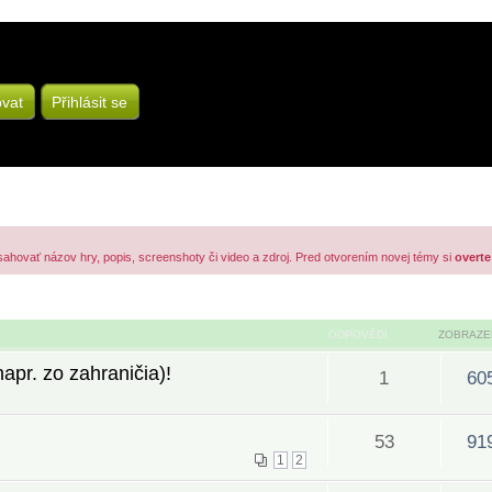
ovat
Přihlásit se
sahovať názov hry, popis, screenshoty či video a zdroj. Pred otvorením novej témy si
overte
ODPOVĚDI
ZOBRAZE
pr. zo zahraničia)!
1
60
53
91
1
2