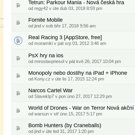
Tetrun: Parkour Mania - Nová česká hra
od
regy42
v úte dub 03, 2018 8:59 pm
Fornite Mobile
od
jind
v sob bře 17, 2018 9:56 am
Real Racing 3 [AppStore, free]
od moramiki v pát srp 03, 2012 3:46 am
PsX hry na ios
od
miroslavpriesol
v pát kvě 26, 2017 10:04 pm
Monopoly nebo dostihy na iPad + iPhone
od
Kony.cz
v úte lis 17, 2015 12:24 pm
Narcos Cartel War
od
SlavekIp7
v pon úno 27, 2017 12:29 pm
World of Drones - War on Terror Nová akční 
od
warsun
v stř úno 15, 2017 5:17 pm
Bomb Hunters (by Craneballs)
od
jind
v úte led 31, 2017 1:20 pm