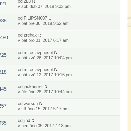
od
2L8
421
v sob dub 07, 2018 9:03 pm
od
FILIPSN007
838
v pát bře 30, 2018 9:52 am
od
zrehak
480
v pát pro 01, 2017 6:17 am
od
miroslavpriesol
725
v pát kvě 26, 2017 10:04 pm
od
miroslavpriesol
518
v pát kvě 12, 2017 10:16 pm
od
jackherrer
445
v úte úno 28, 2017 10:44 am
od
warsun
257
v stř úno 15, 2017 5:17 pm
od
jind
935
v ned úno 05, 2017 4:13 pm