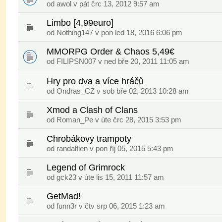
od awol v pát črc 13, 2012 9:57 am
Limbo [4.99euro]
od
Nothing147
v pon led 18, 2016 6:06 pm
MMORPG Order & Chaos 5,49€
od
FILIPSN007
v ned bře 20, 2011 11:05 am
Hry pro dva a více hráčů
od Ondras_CZ v sob bře 02, 2013 10:28 am
Xmod a Clash of Clans
od
Roman_Pe
v úte črc 28, 2015 3:53 pm
Chrobákovy trampoty
od
randalfien
v pon říj 05, 2015 5:43 pm
Legend of Grimrock
od
gck23
v úte lis 15, 2011 11:57 am
GetMad!
od
funn3r
v čtv srp 06, 2015 1:23 am