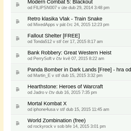
Modern Combat 5: Blackout
od
FILIPSN007
v úte dub 29, 2014 3:48 pm
Retro klasika Vlak - Train Snake
od
MixedApps
v pát črc 24, 2015 12:23 pm
Fallout Shelter [FREE]
od
Tonda512
v stř čer 17, 2015 8:17 am
Bank Robbery: Great Western Heist
od
PerrySoft
v čtv kvě 07, 2015 8:22 am
Panda Bomber in Dark Lands [Free] - hra od
od
Martin_E
v stř dub 15, 2015 3:32 pm
Hearthstone: Heroes of Warcraft
od
Jadro
v čtv dub 16, 2015 7:35 pm
Mortal Kombat X
od
iphone4usa
v stř dub 15, 2015 11:45 am
World Zombination (free)
od
rockyrock
v sob bře 14, 2015 3:01 pm