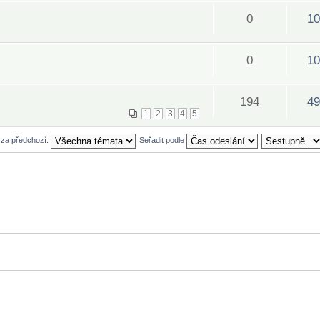
0
10
0
10
194
49
1
2
3
4
5
 za předchozí:
Seřadit podle