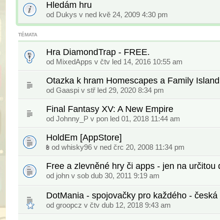
Hledám hru
od Dukys v ned kvě 24, 2009 4:30 pm
TÉMATA
Hra DiamondTrap - FREE.
od
MixedApps
v čtv led 14, 2016 10:55 am
Otazka k hram Homescapes a Family Island
od
Gaaspi
v stř led 29, 2020 8:34 pm
Final Fantasy XV: A New Empire
od
Johnny_P
v pon led 01, 2018 11:44 am
HoldEm [AppStore]
od
whisky96
v ned črc 20, 2008 11:34 pm
Free a zlevněné hry či apps - jen na určitou
od
john
v sob dub 30, 2011 9:19 am
DotMania - spojovačky pro každého - česk
od
groopcz
v čtv dub 12, 2018 9:43 am