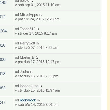
od
pololo
1145
v sob srp 01, 2015 11:10 am
od
MixedApps
012
v pát črc 24, 2015 12:23 pm
od
Tonda512
204
v stř čer 17, 2015 8:17 am
od
PerrySoft
920
v čtv kvě 07, 2015 8:22 am
od
Martin_E
000
v pát dub 17, 2015 12:47 pm
od
Jadro
918
v čtv dub 16, 2015 7:35 pm
od
iphone4usa
983
v čtv dub 16, 2015 11:37 am
od
rockyrock
247
v sob bře 14, 2015 3:01 pm