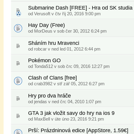
Submarine Dash [FREE] - Hra od SK studia
od
Verusoft
v čtv říj 20, 2016 9:00 pm
Hay Day (Free)
od
MorDeus
v sob čer 30, 2012 6:24 pm
Sháním hru Mravenci
od
robcar
v ned led 01, 2012 6:44 pm
Pokémon GO
od
Tonda512
v sob črc 09, 2016 12:27 pm
Clash of Clans [free]
od
crab3982
v stř zář 05, 2012 6:27 pm
Hry pro dva hráče
od
jendas
v ned črc 04, 2010 1:07 pm
GTA 3 jak vložit savy do hry na ios 9
od
MaxBell
v úte úno 23, 2016 9:21 pm
Prší: Prázdninová edice [AppStore, 1.59€]