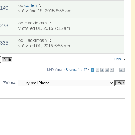
od
corfen
140
v čtv úno 19, 2015 8:55 am
od
Hackintosh
273
v čtv led 01, 2015 7:15 am
od
Hackintosh
335
v čtv led 01, 2015 6:55 am
Další
1849 témat •
Stránka
1
z
47
•
...
1
2
3
4
5
47
Přejít na: