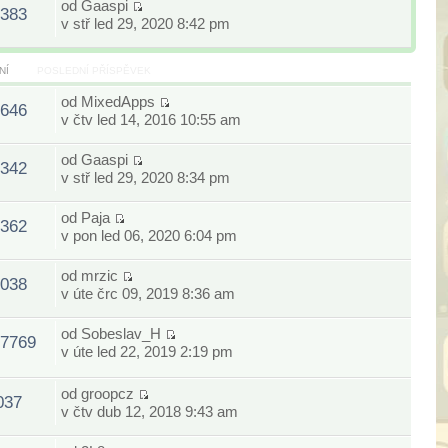
od
Gaaspi
383
v stř led 29, 2020 8:42 pm
NÍ
POSLEDNÍ PŘÍSPĚVEK
od
MixedApps
646
v čtv led 14, 2016 10:55 am
od
Gaaspi
342
v stř led 29, 2020 8:34 pm
od
Paja
362
v pon led 06, 2020 6:04 pm
od
mrzic
038
v úte črc 09, 2019 8:36 am
od
Sobeslav_H
7769
v úte led 22, 2019 2:19 pm
od
groopcz
037
v čtv dub 12, 2018 9:43 am