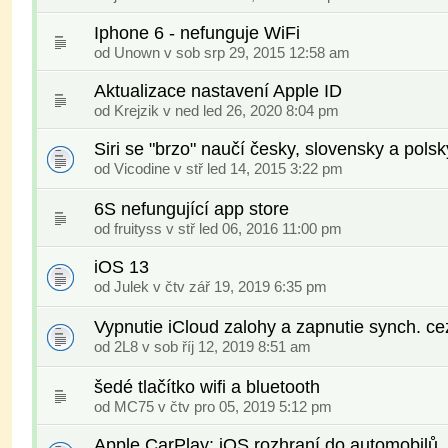
Iphone 6 - nefunguje WiFi
od
Unown
v sob srp 29, 2015 12:58 am
Aktualizace nastavení Apple ID
od
Krejzik
v ned led 26, 2020 8:04 pm
Siri se "brzo" naučí česky, slovensky a polsk
od
Vicodine
v stř led 14, 2015 3:22 pm
6S nefungující app store
od
fruityss
v stř led 06, 2016 11:00 pm
iOS 13
od
Julek
v čtv zář 19, 2019 6:35 pm
Vypnutie iCloud zalohy a zapnutie synch. ce
od
2L8
v sob říj 12, 2019 8:51 am
šedé tlačítko wifi a bluetooth
od
MC75
v čtv pro 05, 2019 5:12 pm
Apple CarPlay: iOS rozhraní do automobilů