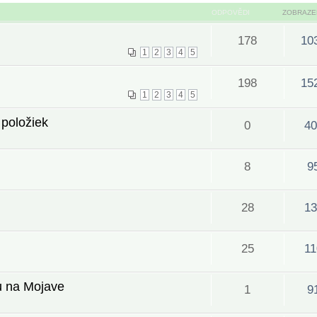
ODPOVĚDI
ZOBRAZE
178
10
1
2
3
4
5
198
15
1
2
3
4
5
 položiek
0
40
8
9
28
13
25
11
u na Mojave
1
9