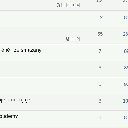
154
37
1
2
3
4
12
8
55
26
1
2
aněné i ze smazaný
7
8
5
8
0
9
uje a odpojuje
8
10
Cloudem?
6
8