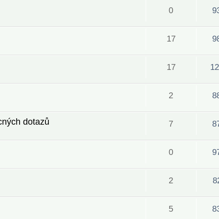
0
9
17
9
17
12
2
8
ecných dotazů
7
8
0
9
2
8
5
8