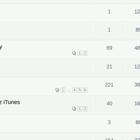
1
12
1
8
y
69
48
1
2
21
12
221
39
...
1
4
5
6
z iTunes
40
16
1
2
3
8