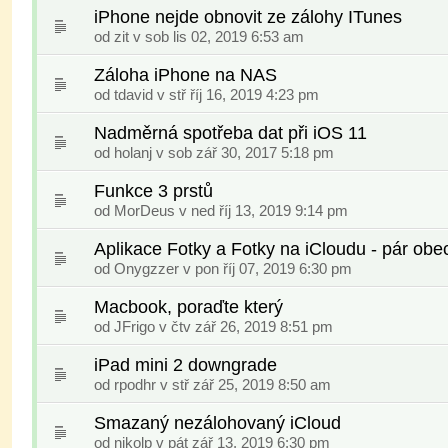
iPhone nejde obnovit ze zálohy ITunes
od
zit
v sob lis 02, 2019 6:53 am
Záloha iPhone na NAS
od
tdavid
v stř říj 16, 2019 4:23 pm
Nadměrná spotřeba dat při iOS 11
od
holanj
v sob zář 30, 2017 5:18 pm
Funkce 3 prstů
od
MorDeus
v ned říj 13, 2019 9:14 pm
Aplikace Fotky a Fotky na iCloudu - pár ob
od
Onygzzer
v pon říj 07, 2019 6:30 pm
Macbook, poraďte který
od
JFrigo
v čtv zář 26, 2019 8:51 pm
iPad mini 2 downgrade
od
rpodhr
v stř zář 25, 2019 8:50 am
Smazaný nezálohovaný iCloud
od
nikolp
v pát zář 13, 2019 6:30 pm