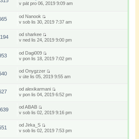
315
v pát pro 06, 2019 9:09 am
od
Nanook
665
v sob lis 30, 2019 7:37 am
od
sharkee
194
v ned lis 24, 2019 9:00 pm
od
Dagi009
953
v pon lis 18, 2019 7:02 pm
od
Onygzzer
640
v úte lis 05, 2019 9:55 am
od
alexikarmani
627
v pon lis 04, 2019 6:52 pm
od
ABAB
639
v sob lis 02, 2019 9:16 pm
od
Jirka_S
551
v sob lis 02, 2019 7:53 pm