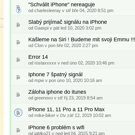
"Schválit iPhone" nereaguje
od
charlesleeray
v stř bře 04, 2020 8:51 pm
Slabý prijímač signálu na iPhone
od
Gaaspi
v pát led 10, 2020 3:02 pm
Kašleme na Siri ! Budeme mit svoji Emmu !!
od
Clon
v pon bře 02, 2020 2:27 pm
Error 14
od
rostaxxxxx
v ned úno 02, 2020 10:46 pm
Iphone 7 špatný signál
od
mpw
v pon úno 10, 2020 10:16 am
Záloha iphone do itunes
od
greenovo
v stř říj 23, 2019 8:54 am
iPhone 11, 11 Pro a 11 Pro Max
od
mike-biker
v čtv zář 12, 2019 10:02 am
iPhone 6 problém s wifi
od
jablko21
v ned led 04, 2015 9:21 pm