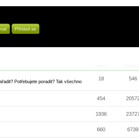
ovat
Přihlásit se
TÉMATA
PŘÍSPĚV
18
546
řadit? Potřebujete poradit? Tak všechno
454
2057
1936
2372
660
6739