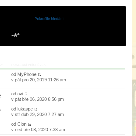
Pokročilé hledání
KY
POSLEDNÍ PŘÍSPĚVEK
od
MyPhone
v pát pro 20, 2019 11:26 am
od
ovi
2
v pát bře 06, 2020 8:56 pm
od
lukaspe
7
v stř dub 29, 2020 7:27 am
od
Clon
v ned bře 08, 2020 7:38 am