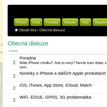
Fórum
Chat
Pravidla
Návody
FAQ
Registr
Obsah fóra
‹
Obecná diskuze
Obecná diskuze
FÓRUM
Poradna
Máte iPhone chvilku? Jste tu nový? Nevíte kam dotaz za
sem.
Novinky o iPhone a dalších Apple produktech
iOS, iTunes, App Store, iCloud, Match
WiFi, EDGE, GPRS, 3G problematika