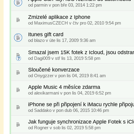
od
parmin
v pon bře 03, 2014 1:22 pm
Zmizelé aplikace z Iphone
od MaximusCZECH v čtv pro 02, 2010 9:54 pm
Itunes gift card
od blazo v úte lis 17, 2009 9:36 am
Smazal jsem 15K fotek z Icloud, jsou odstr
od
Dagi009
v stř lis 13, 2019 5:58 pm
Sloučené konverzace
od
Onygzzer
v pon lis 04, 2019 8:41 am
Apple Music 4 měsíce zdarma
od
alexikarmani
v pon lis 04, 2019 6:52 pm
iPhone se při připojení k iMacu rychle připoj
od
Saddako
v pon dub 06, 2015 10:46 pm
Jak funguje synchronizace Apple Fotek s i
od
Rogner
v sob lis 02, 2019 5:58 pm