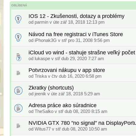
OBLÍBENÁ
IOS 12 - Zkušenosti, dotazy a problémy
od
parmin
v úte zář 18, 2018 12:13 pm
Návod na free registraci v iTunes Store
od iPhonak3G v stř pro 31, 2008 9:56 pm
iCloud vo wind - stahuje strašne veľký počet
od
lukaspe
v stř dub 29, 2020 7:27 am
Potvrzovani nákupu v app store
od
Triska
v čtv dub 16, 2020 6:58 pm
Zkratky (shortcuts)
od
jeenik
v úte zář 18, 2018 5:29 am
Adresa práce ako súradnice
od
TheSalko
v stř dub 08, 2020 8:15 am
NVIDIA GTX 780 "no signal" na DisplayPort
od
Witus77
v stř dub 08, 2020 10:50 am