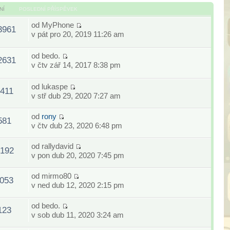
NÍ
POSLEDNÍ PŘÍSPĚVEK
od
MyPhone
3961
v pát pro 20, 2019 11:26 am
od
bedo.
2631
v čtv zář 14, 2017 8:38 pm
od
lukaspe
411
v stř dub 29, 2020 7:27 am
od
rony
581
v čtv dub 23, 2020 6:48 pm
od
rallydavid
192
v pon dub 20, 2020 7:45 pm
od
mirmo80
053
v ned dub 12, 2020 2:15 pm
od
bedo.
123
v sob dub 11, 2020 3:24 am