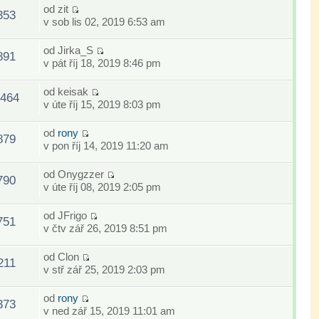
od
zit
353
v sob lis 02, 2019 6:53 am
od
Jirka_S
891
v pát říj 18, 2019 8:46 pm
od
keisak
464
v úte říj 15, 2019 8:03 pm
od
rony
879
v pon říj 14, 2019 11:20 am
od
Onygzzer
790
v úte říj 08, 2019 2:05 pm
od
JFrigo
751
v čtv zář 26, 2019 8:51 pm
od
Clon
211
v stř zář 25, 2019 2:03 pm
od
rony
373
v ned zář 15, 2019 11:01 am