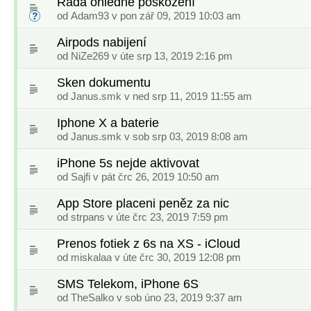
Rada ohledně poškození
od
Adam93
v pon zář 09, 2019 10:03 am
Airpods nabijení
od
NiZe269
v úte srp 13, 2019 2:16 pm
Sken dokumentu
od
Janus.smk
v ned srp 11, 2019 11:55 am
Iphone X a baterie
od
Janus.smk
v sob srp 03, 2019 8:08 am
iPhone 5s nejde aktivovat
od
Sajfi
v pát črc 26, 2019 10:50 am
App Store placeni peněz za nic
od
strpans
v úte črc 23, 2019 7:59 pm
Prenos fotiek z 6s na XS - iCloud
od
miskalaa
v úte črc 30, 2019 12:08 pm
SMS Telekom, iPhone 6S
od
TheSalko
v sob úno 23, 2019 9:37 am