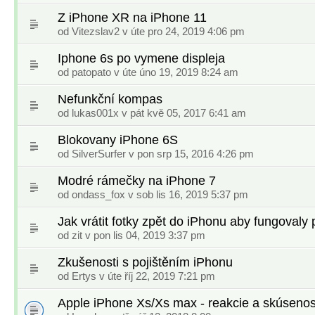
Z iPhone XR na iPhone 11
od
Vitezslav2
v úte pro 24, 2019 4:06 pm
Iphone 6s po vymene displeja
od
patopato
v úte úno 19, 2019 8:24 am
Nefunkční kompas
od
lukas001x
v pát kvě 05, 2017 6:41 am
Blokovany iPhone 6S
od
SilverSurfer
v pon srp 15, 2016 4:26 pm
Modré rámečky na iPhone 7
od
ondass_fox
v sob lis 16, 2019 5:37 pm
Jak vrátit fotky zpět do iPhonu aby fungovaly 
od
zit
v pon lis 04, 2019 3:37 pm
Zkušenosti s pojištěním iPhonu
od
Ertys
v úte říj 22, 2019 7:21 pm
Apple iPhone Xs/Xs max - reakcie a skúsenos