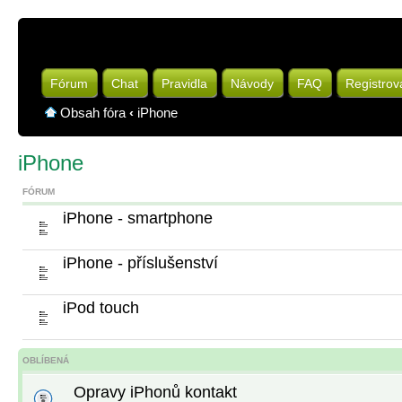
Fórum
Chat
Pravidla
Návody
FAQ
Registrov
Obsah fóra
‹
iPhone
iPhone
FÓRUM
iPhone - smartphone
iPhone - příslušenství
iPod touch
OBLÍBENÁ
Opravy iPhonů kontakt