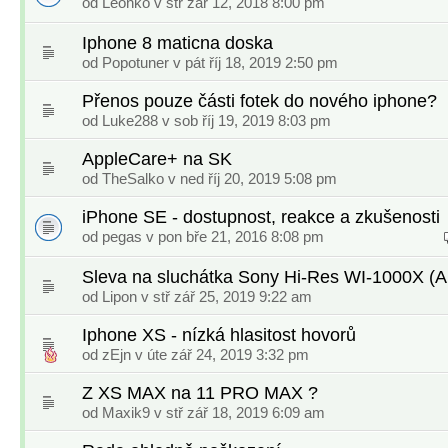
od
Leonko
v stř zář 12, 2018 8:00 pm
Iphone 8 maticna doska
od
Popotuner
v pát říj 18, 2019 2:50 pm
Přenos pouze části fotek do nového iphone?
od
Luke288
v sob říj 19, 2019 8:03 pm
AppleCare+ na SK
od
TheSalko
v ned říj 20, 2019 5:08 pm
iPhone SE - dostupnost, reakce a zkušenosti
od
pegas
v pon bře 21, 2016 8:08 pm
Sleva na sluchátka Sony Hi-Res WI-1000X (A
od
Lipon
v stř zář 25, 2019 9:22 am
Iphone XS - nízká hlasitost hovorů
od
zEjn
v úte zář 24, 2019 3:32 pm
Z XS MAX na 11 PRO MAX ?
od
Maxik9
v stř zář 18, 2019 6:09 am