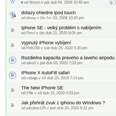
od
Moren
v pát dub 04, 2008 10:40 am
dotazy ohledne ipod touch
od
drsny
v čtv črc 03, 2008 10:30 pm
Iphone SE - velký problém s nabíjením
od
Perci
v úte dub 21, 2020 8:09 am
Vypnutý iPhone vybíjení
od
Petr258
v sob dub 25, 2020 5:30 pm
Rozdielna kapacita praveho a laveho airpodu
od
atko3
v pát dub 03, 2020 7:33 pm
IPhone X AutoFill safari
od
cabajp
v stř dub 25, 2018 7:14 pm
The New iPhone SE
od
Fifik
v stř dub 15, 2020 4:33 pm
Jak přehrát zvuk z Iphonu do Windows ?
od
jakubos125
v pon dub 20, 2020 6:32 pm