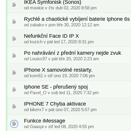
IKEA Symfonisk (Sonos)
od
mookie
v čtv dub 02, 2020 8:58 pm
Rychlé a chaotické vybíjení baterie Iphone 6s
od
zabako
v pon bře 30, 2020 12:12 am
Nefunkční Face ID IP X
od
kozich
v pát led 17, 2020 8:31 pm
Po nahrávání z přední kamery nejde zvuk
od
Louiss97
v pát bře 20, 2020 2:23 am
iPhone X samovolné restarty.
od
kom61
v stř úno 19, 2020 7:06 pm
Iphone SE - přerušený spoj
od
Pavel_O
v sob led 11, 2020 7:32 pm
IPHONE 7 Chyba aktivace
od
bikerx7
v pát úno 07, 2020 5:57 pm
Funkce iMessage
od
Gaaspi
v stř led 08, 2020 4:55 pm