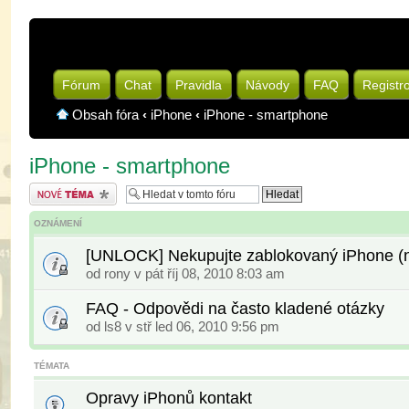
Fórum
Chat
Pravidla
Návody
FAQ
Registr
Obsah fóra
‹
iPhone
‹
iPhone - smartphone
iPhone - smartphone
Odeslat nové téma
OZNÁMENÍ
[UNLOCK] Nekupujte zablokovaný iPhone (na
od
rony
v pát říj 08, 2010 8:03 am
FAQ - Odpovědi na často kladené otázky
od
ls8
v stř led 06, 2010 9:56 pm
TÉMATA
Opravy iPhonů kontakt