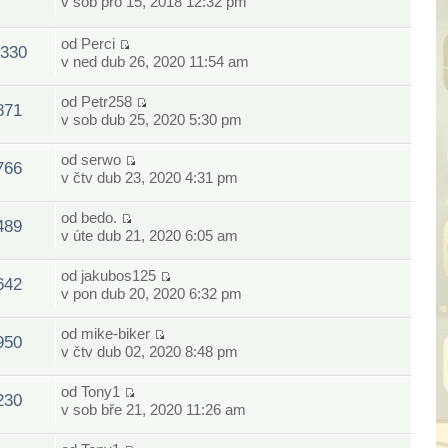
v sob pro 15, 2018 12:32 pm
od
Perci
330
v ned dub 26, 2020 11:54 am
od
Petr258
871
v sob dub 25, 2020 5:30 pm
od
serwo
766
v čtv dub 23, 2020 4:31 pm
od
bedo.
489
v úte dub 21, 2020 6:05 am
od
jakubos125
642
v pon dub 20, 2020 6:32 pm
od
mike-biker
950
v čtv dub 02, 2020 8:48 pm
od
Tony1
230
v sob bře 21, 2020 11:26 am