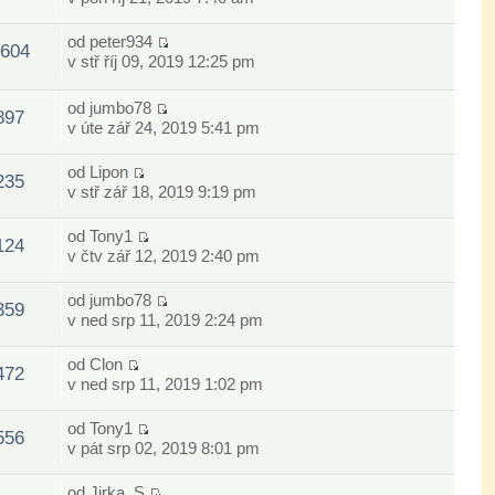
od
peter934
604
v stř říj 09, 2019 12:25 pm
od
jumbo78
897
v úte zář 24, 2019 5:41 pm
od
Lipon
235
v stř zář 18, 2019 9:19 pm
od
Tony1
124
v čtv zář 12, 2019 2:40 pm
od
jumbo78
359
v ned srp 11, 2019 2:24 pm
od
Clon
472
v ned srp 11, 2019 1:02 pm
od
Tony1
556
v pát srp 02, 2019 8:01 pm
od
Jirka_S