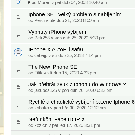
od
Moren
v pát dub 04, 2008 10:40 am
Iphone SE - velký problém s nabíjením
od
Perci
v úte dub 21, 2020 8:09 am
Vypnutý iPhone vybíjení
od
Petr258
v sob dub 25, 2020 5:30 pm
IPhone X AutoFill safari
od
cabajp
v stř dub 25, 2018 7:14 pm
The New iPhone SE
od
Fifik
v stř dub 15, 2020 4:33 pm
Jak přehrát zvuk z Iphonu do Windows ?
od
jakubos125
v pon dub 20, 2020 6:32 pm
Rychlé a chaotické vybíjení baterie Iphone 6
od
zabako
v pon bře 30, 2020 12:12 am
Nefunkční Face ID IP X
od
kozich
v pát led 17, 2020 8:31 pm