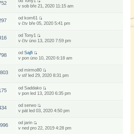
od
Tony1
752
v sob bře 21, 2020 11:15 am
od
kom61
297
v čtv bře 05, 2020 5:41 pm
od
Tony1
916
v čtv úno 13, 2020 7:59 pm
od
Sajfi
798
v pon úno 10, 2020 6:18 am
od
mirmo80
803
v stř led 29, 2020 8:31 pm
od
Saddako
175
v pon led 13, 2020 6:35 pm
od
serwo
434
v pát led 03, 2020 4:50 pm
od
jarin
996
v ned pro 22, 2019 4:28 pm