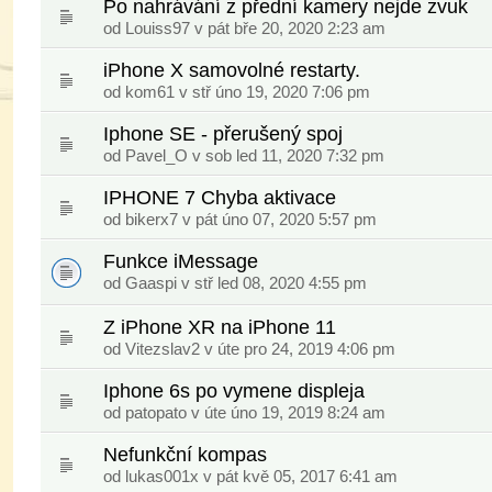
Po nahrávání z přední kamery nejde zvuk
od
Louiss97
v pát bře 20, 2020 2:23 am
iPhone X samovolné restarty.
od
kom61
v stř úno 19, 2020 7:06 pm
Iphone SE - přerušený spoj
od
Pavel_O
v sob led 11, 2020 7:32 pm
IPHONE 7 Chyba aktivace
od
bikerx7
v pát úno 07, 2020 5:57 pm
Funkce iMessage
od
Gaaspi
v stř led 08, 2020 4:55 pm
Z iPhone XR na iPhone 11
od
Vitezslav2
v úte pro 24, 2019 4:06 pm
Iphone 6s po vymene displeja
od
patopato
v úte úno 19, 2019 8:24 am
Nefunkční kompas
od
lukas001x
v pát kvě 05, 2017 6:41 am