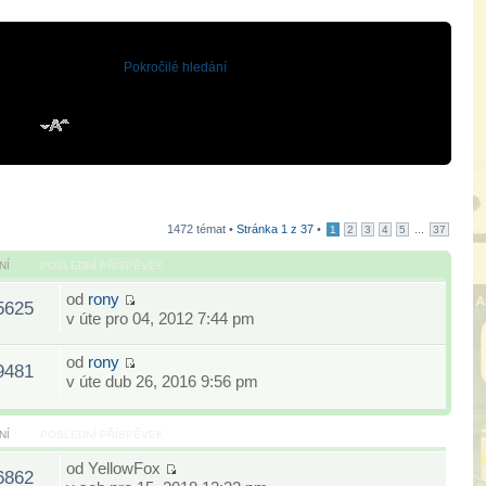
Pokročilé hledání
1472 témat •
Stránka
1
z
37
•
...
1
2
3
4
5
37
NÍ
POSLEDNÍ PŘÍSPĚVEK
od
rony
5625
v úte pro 04, 2012 7:44 pm
od
rony
9481
v úte dub 26, 2016 9:56 pm
NÍ
POSLEDNÍ PŘÍSPĚVEK
od
YellowFox
6862