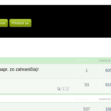
ovat
Přihlásit se
ODPOVĚDI
ZOBRAZE
pr. zo zahraničia)!
1
60
53
91
1
2
ODPOVĚDI
ZOBRAZE
537
16