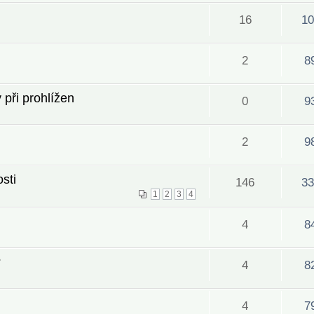
16
10
2
8
 při prohlížen
0
9
2
9
sti
146
33
1
2
3
4
4
8
?
4
8
4
7