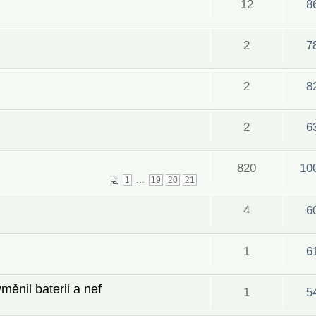
12
8
2
7
2
8
2
6
820
10
...
1
19
20
21
4
6
1
6
ěnil baterii a nef
1
5