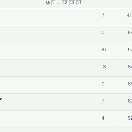
...
1
12
13
14
7
41
0
8
26
9
13
8
0
8
s
7
8
4
9