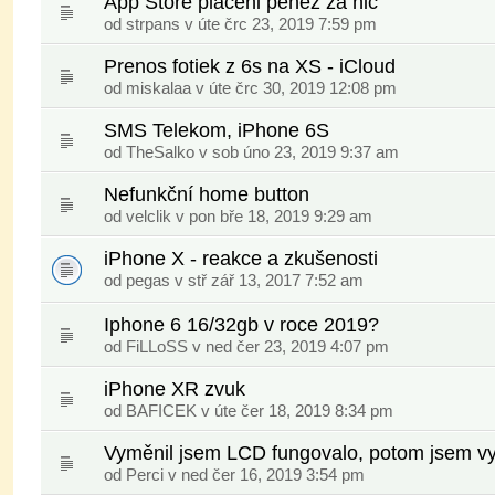
App Store placeni peněz za nic
od
strpans
v úte črc 23, 2019 7:59 pm
Prenos fotiek z 6s na XS - iCloud
od
miskalaa
v úte črc 30, 2019 12:08 pm
SMS Telekom, iPhone 6S
od
TheSalko
v sob úno 23, 2019 9:37 am
Nefunkční home button
od
velclik
v pon bře 18, 2019 9:29 am
iPhone X - reakce a zkušenosti
od
pegas
v stř zář 13, 2017 7:52 am
Iphone 6 16/32gb v roce 2019?
od
FiLLoSS
v ned čer 23, 2019 4:07 pm
iPhone XR zvuk
od
BAFICEK
v úte čer 18, 2019 8:34 pm
Vyměnil jsem LCD fungovalo, potom jsem vym
od
Perci
v ned čer 16, 2019 3:54 pm