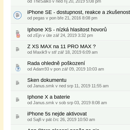
od
TheSalko
v ned říj 20, 2019 5:08 pm
iPhone SE - dostupnost, reakce a zkušenost
od
pegas
v pon bře 21, 2016 8:08 pm
Iphone XS - nízká hlasitost hovorů
od
zEjn
v úte zář 24, 2019 3:32 pm
Z XS MAX na 11 PRO MAX ?
od
Maxik9
v stř zář 18, 2019 6:09 am
Rada ohledně poškození
od
Adam93
v pon zář 09, 2019 10:03 am
Sken dokumentu
od
Janus.smk
v ned srp 11, 2019 11:55 am
Iphone X a baterie
od
Janus.smk
v sob srp 03, 2019 8:08 am
iPhone 5s nejde aktivovat
od
Sajfi
v pát črc 26, 2019 10:50 am