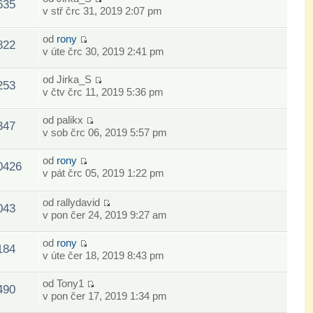
635
v stř črc 31, 2019 2:07 pm
od
rony
822
v úte črc 30, 2019 2:41 pm
od
Jirka_S
253
v čtv črc 11, 2019 5:36 pm
od
palikx
347
v sob črc 06, 2019 5:57 pm
od
rony
0426
v pát črc 05, 2019 1:22 pm
od
rallydavid
043
v pon čer 24, 2019 9:27 am
od
rony
184
v úte čer 18, 2019 8:43 pm
od
Tony1
490
v pon čer 17, 2019 1:34 pm