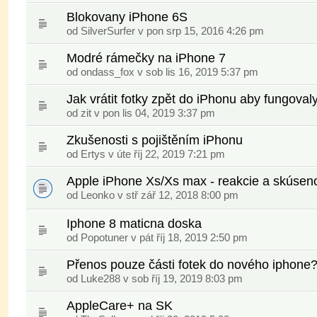
Blokovany iPhone 6S
od
SilverSurfer
v pon srp 15, 2016 4:26 pm
Modré rámečky na iPhone 7
od
ondass_fox
v sob lis 16, 2019 5:37 pm
Jak vrátit fotky zpět do iPhonu aby fungovaly
od
zit
v pon lis 04, 2019 3:37 pm
Zkušenosti s pojištěním iPhonu
od
Ertys
v úte říj 22, 2019 7:21 pm
Apple iPhone Xs/Xs max - reakcie a skúseno
od
Leonko
v stř zář 12, 2018 8:00 pm
Iphone 8 maticna doska
od
Popotuner
v pát říj 18, 2019 2:50 pm
Přenos pouze části fotek do nového iphone
od
Luke288
v sob říj 19, 2019 8:03 pm
AppleCare+ na SK