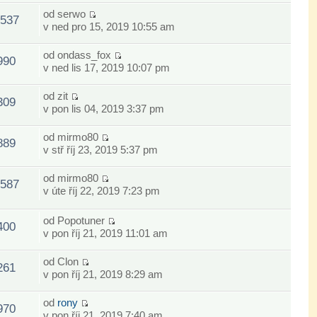
od
serwo
537
v ned pro 15, 2019 10:55 am
od
ondass_fox
990
v ned lis 17, 2019 10:07 pm
od
zit
309
v pon lis 04, 2019 3:37 pm
od
mirmo80
889
v stř říj 23, 2019 5:37 pm
od
mirmo80
587
v úte říj 22, 2019 7:23 pm
od
Popotuner
400
v pon říj 21, 2019 11:01 am
od
Clon
261
v pon říj 21, 2019 8:29 am
od
rony
970
v pon říj 21, 2019 7:40 am