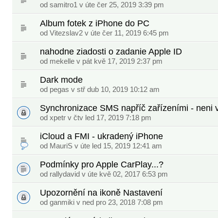
od
samitro1
v úte čer 25, 2019 3:39 pm
Album fotek z iPhone do PC
od
Vitezslav2
v úte čer 11, 2019 6:45 pm
nahodne ziadosti o zadanie Apple ID
od
mekelle
v pát kvě 17, 2019 2:37 pm
Dark mode
od
pegas
v stř dub 10, 2019 10:12 am
Synchronizace SMS napříč zařízeními - neni 
od
xpetr
v čtv led 17, 2019 7:18 pm
iCloud a FMI - ukradený iPhone
od
MauriS
v úte led 15, 2019 12:41 am
Podmínky pro Apple CarPlay...?
od
rallydavid
v úte kvě 02, 2017 6:53 pm
Upozornění na ikoně Nastavení
od
ganmiki
v ned pro 23, 2018 7:08 pm