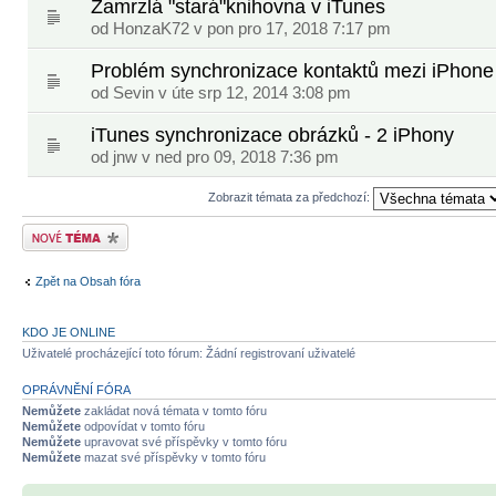
Zamrzlá "stará"knihovna v iTunes
od
HonzaK72
v pon pro 17, 2018 7:17 pm
Problém synchronizace kontaktů mezi iPhone
od
Sevin
v úte srp 12, 2014 3:08 pm
iTunes synchronizace obrázků - 2 iPhony
od
jnw
v ned pro 09, 2018 7:36 pm
Zobrazit témata za předchozí:
Odeslat nové téma
Zpět na Obsah fóra
KDO JE ONLINE
Uživatelé procházející toto fórum: Žádní registrovaní uživatelé
OPRÁVNĚNÍ FÓRA
Nemůžete
zakládat nová témata v tomto fóru
Nemůžete
odpovídat v tomto fóru
Nemůžete
upravovat své příspěvky v tomto fóru
Nemůžete
mazat své příspěvky v tomto fóru