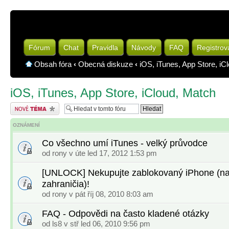
Fórum
Chat
Pravidla
Návody
FAQ
Registrov
Obsah fóra
‹
Obecná diskuze
‹
iOS, iTunes, App Store, iC
iOS, iTunes, App Store, iCloud, Match
Odeslat nové téma
OZNÁMENÍ
Co všechno umí iTunes - velký průvodce
od
rony
v úte led 17, 2012 1:53 pm
[UNLOCK] Nekupujte zablokovaný iPhone (na
zahraničia)!
od
rony
v pát říj 08, 2010 8:03 am
FAQ - Odpovědi na často kladené otázky
od
ls8
v stř led 06, 2010 9:56 pm