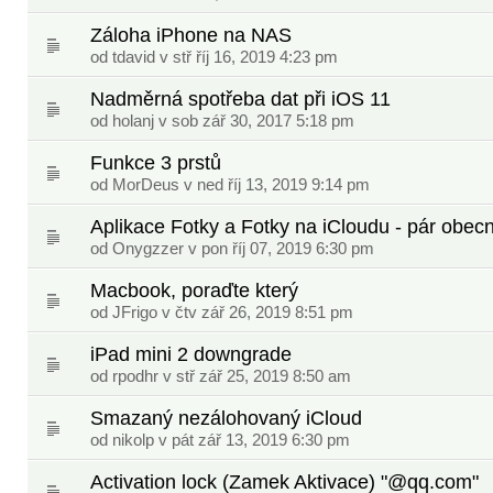
Záloha iPhone na NAS
od
tdavid
v stř říj 16, 2019 4:23 pm
Nadměrná spotřeba dat při iOS 11
od
holanj
v sob zář 30, 2017 5:18 pm
Funkce 3 prstů
od
MorDeus
v ned říj 13, 2019 9:14 pm
Aplikace Fotky a Fotky na iCloudu - pár obec
od
Onygzzer
v pon říj 07, 2019 6:30 pm
Macbook, poraďte který
od
JFrigo
v čtv zář 26, 2019 8:51 pm
iPad mini 2 downgrade
od
rpodhr
v stř zář 25, 2019 8:50 am
Smazaný nezálohovaný iCloud
od
nikolp
v pát zář 13, 2019 6:30 pm
Activation lock (Zamek Aktivace) "@qq.com"