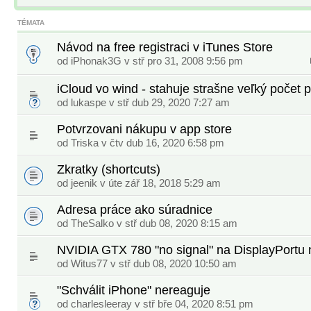
TÉMATA
Návod na free registraci v iTunes Store
od iPhonak3G v stř pro 31, 2008 9:56 pm
iCloud vo wind - stahuje strašne veľký počet 
od
lukaspe
v stř dub 29, 2020 7:27 am
Potvrzovani nákupu v app store
od
Triska
v čtv dub 16, 2020 6:58 pm
Zkratky (shortcuts)
od
jeenik
v úte zář 18, 2018 5:29 am
Adresa práce ako súradnice
od
TheSalko
v stř dub 08, 2020 8:15 am
NVIDIA GTX 780 "no signal" na DisplayPortu
od
Witus77
v stř dub 08, 2020 10:50 am
"Schválit iPhone" nereaguje
od
charlesleeray
v stř bře 04, 2020 8:51 pm