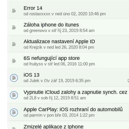
Error 14
od
rostaxxxxx
v ned úno 02, 2020 10:46 pm
Záloha iphone do itunes
od
greenovo
v stř říj 23, 2019 8:54 am
Aktualizace nastavení Apple ID
od
Krejzik
v ned led 26, 2020 8:04 pm
6S nefungující app store
od
fruityss
v stř led 06, 2016 11:00 pm
iOS 13
od
Julek
v čtv zář 19, 2019 6:35 pm
Vypnutie iCloud zalohy a zapnutie synch. cez
od
2L8
v sob říj 12, 2019 8:51 am
Apple CarPlay: iOS rozhraní do automobilů
od
parmin
v pon bře 03, 2014 1:22 pm
Zmizelé aplikace z Iphone