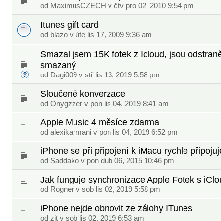
od MaximusCZECH v čtv pro 02, 2010 9:54 pm
Itunes gift card
od blazo v úte lis 17, 2009 9:36 am
Smazal jsem 15K fotek z Icloud, jsou odstraně
smazaný
od
Dagi009
v stř lis 13, 2019 5:58 pm
Sloučené konverzace
od
Onygzzer
v pon lis 04, 2019 8:41 am
Apple Music 4 měsíce zdarma
od
alexikarmani
v pon lis 04, 2019 6:52 pm
iPhone se při připojení k iMacu rychle připoju
od
Saddako
v pon dub 06, 2015 10:46 pm
Jak funguje synchronizace Apple Fotek s iCl
od
Rogner
v sob lis 02, 2019 5:58 pm
iPhone nejde obnovit ze zálohy ITunes
od
zit
v sob lis 02, 2019 6:53 am