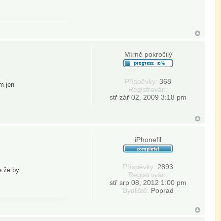
Mírně pokročilý
Příspěvky:
368
m jen
Registrován:
stř zář 02, 2009 3:18 pm
iPhonefil
Příspěvky:
2893
e že by
Registrován:
stř srp 08, 2012 1:00 pm
Bydliště:
Poprad