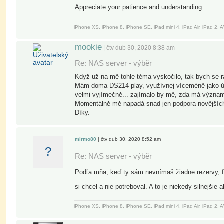
Appreciate your patience and understanding
iPhone XS, iPhone 8, iPhone SE, iPad mini 4, iPad Air, iPad 2
mookie
| čtv dub 30, 2020 8:38 am
Re: NAS server - výběr
Když už na mě tohle téma vyskočilo, tak bych se 
Mám doma DS214 play, využívnej víceméně jako úlož
velmi vyjímečně... zajímalo by mě, zda má význam u
Momentálně mě napadá snad jen podpora novějšíc
Díky.
mirmo80
| čtv dub 30, 2020 8:52 am
?
Re: NAS server - výběr
Podľa mňa, keď ty sám nevnímaš žiadne rezervy, f
si chcel a nie potreboval. A to je niekedy silnejšie
iPhone XS, iPhone 8, iPhone SE, iPad mini 4, iPad Air, iPad 2