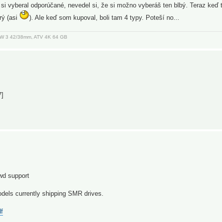
 si si vyberal odporúčané, nevedel si, že si možno vyberáš ten blbý. Teraz keď
rý (asi
). Ale keď som kupoval, boli tam 4 typy. Poteší no...
, AW 3 42/38mm, ATV 4K 64 GB
7]
wd support
models currently shipping SMR drives.
df