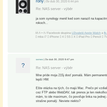
rony
| čtv dub 30, 2020 6:44 pm
Re: NAS server - výběr
ja som synology menil ked som narazil na kapacitn
rokoch...
/\/\ /\ > /\ / Facebook skupina
Uživatelé Apple Watch
a
fb
 mba i7  iPhone  4  5S  X  iPad Pro  Pencil 
serwo
| čtv dub 30, 2020 9:47 pm
?
Re: NAS server - výběr
Mne príde moja 215j dosť pomalá. Mám permanentne
lepší HW.
Ešte otázka na tých, čo majú Mac. Prečo pri vzdia
cez FTP alebo WebDAV, tak prenos je len niekoľko K
mám, to ide maximum, čo povoľuje linka na jednej 
strašne pomalý. Neviete niekto?