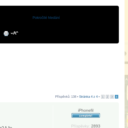
Pokročilé hledání
Příspěvků: 138 •
Stránka
4
z
4
•
1
2
3
4
iPhonefil
Příspěvky:
2893
te? A že