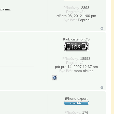
Příspěvky:
2893
padá ma,
Registrován:
stř srp 08, 2012 1:00 pm
Bydliště:
Poprad
Klub čistého iOS
Příspěvky:
18993
Registrován:
pát pro 14, 2007 12:37 am
Bydliště:
mám niekde
iPhone expert
Příspěvky:
176