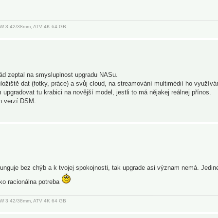
, AW 3 42/38mm, ATV 4K 64 GB
rád zeptal na smysluplnost upgradu NASu.
iště dat (fotky, práce) a svůj cloud, na streamování multimédií ho využívá
pgradovat tu krabici na novější model, jestli to má nějakej reálnej přínos.
h verzí DSM.
unguje bez chýb a k tvojej spokojnosti, tak upgrade asi význam nemá. Jedin
 ako racionálna potreba
, AW 3 42/38mm, ATV 4K 64 GB