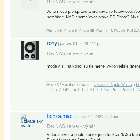
Re: NAS server - výběr
Je to niečo pre správu a prehrávanie foto/video. A
nemôže ti NAS spomaľovať práve DS Photo? Myslím,
iPhone XS, iPhone 8, iPhone SE, iPad mini 4, iPad Air, iPad 2
rony
| pát kvě 01, 2020 7:11 pm
Re: NAS server - výběr
modely s j na konci su tie menej vykonnejsie (me
/\/\ /\ > /\ / Facebook skupina
Uživatelé Apple Watch
a
fb
 mba i7  iPhone  4  5S  X  iPad Pro  Pencil 
honza.mac
| pát kvě 01, 2020 9:57 pm
Re: NAS server - výběr
Video server a photo server jsou funkce NASu kte