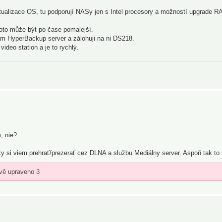
ualizace OS, tu podporují NASy jen s Intel procesory a možností upgrade R
oto může být po čase pomalejší.
HyperBackup server a zálohuji na ni DS218.
ideo station a je to rychlý.
, nie?
ky si viem prehrať/prezerať cez DLNA a službu Mediálny server. Aspoň tak to
vě upraveno 3