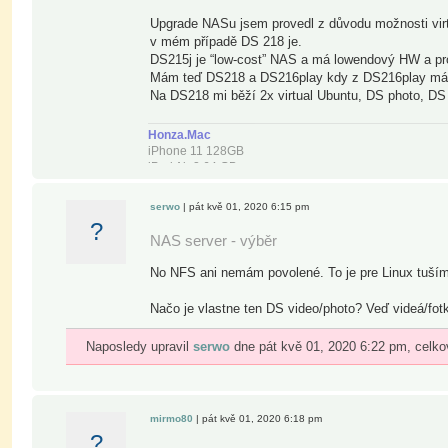
Upgrade NASu jsem provedl z důvodu možnosti virt
v mém případě DS 218 je.
DS215j je “low-cost” NAS a má lowendový HW a pr
Mám teď DS218 a DS216play kdy z DS216play mám 
Na DS218 mi běží 2x virtual Ubuntu, DS photo, DS v
Honza.Mac
iPhone 11 128GB
iPad Air 2 64 GB
15" MBPro Retina (mid 2012)/16GB/1TB SSD OWC
TB Extern. HDD Transcend StoreJet 500, 256GB
serwo
| pát kvě 01, 2020 6:15 pm
USB 3.0 Extern. HDD LaCie Porsche design 1 TB
?
Synology NAS DS-218, DS-216play 8TB WD Red
NAS server - výběr
No NFS ani nemám povolené. To je pre Linux tuším
Načo je vlastne ten DS video/photo? Veď videá/fot
Naposledy upravil
serwo
dne pát kvě 01, 2020 6:22 pm, celko
mirmo80
| pát kvě 01, 2020 6:18 pm
?