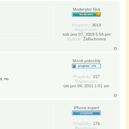
Moderator fóra
Příspěvky:
3019
Registrován:
sob úno 07, 2009 5:54 pm
Bydliště:
Židlochovice
Mírně pokročilý
Příspěvky:
217
s, no.
Registrován:
úte pro 06, 2011 1:01 am
iPhone expert
Příspěvky:
176
Registrován: