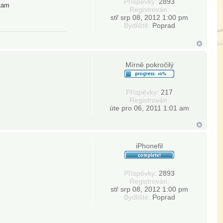
Příspěvky:
2893
 tam
Registrován:
stř srp 08, 2012 1:00 pm
Bydliště:
Poprad
Mírně pokročilý
Příspěvky:
217
Registrován:
úte pro 06, 2011 1:01 am
iPhonefil
Příspěvky:
2893
Registrován:
stř srp 08, 2012 1:00 pm
Bydliště:
Poprad