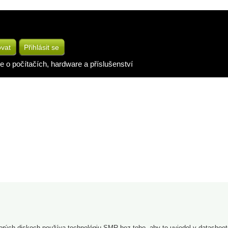
ovat
Přihlásit se
e o počítačích, hardware a příslušenství
ktorých diskoch používa technológiu SMR bez toho, aby to uviedol v datashee