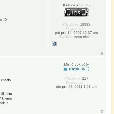
Klub čistého iOS
po 10
Příspěvky:
18993
Registrován:
pát pro 14, 2007 12:37 am
Bydliště:
mám niekde
Mírně pokročilý
Příspěvky:
217
 chcelo
Registrován:
úte pro 06, 2011 1:01 am
 či idem
 klienta
ook je