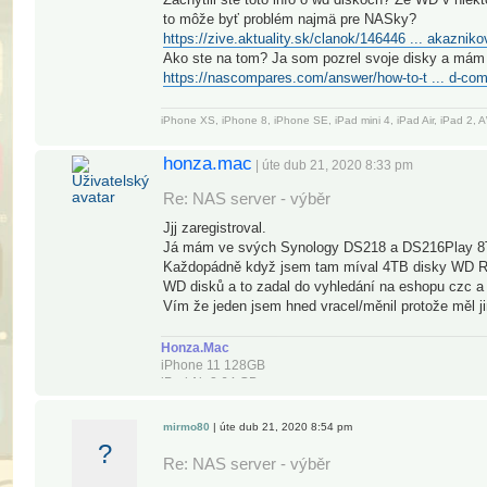
to môže byť problém najmä pre NASky?
https://zive.aktuality.sk/clanok/146446 ... akazniko
Ako ste na tom? Ja som pozrel svoje disky a má
https://nascompares.com/answer/how-to-t ... d-com
iPhone XS, iPhone 8, iPhone SE, iPad mini 4, iPad Air, iPad 2
honza.mac
| úte dub 21, 2020 8:33 pm
Re: NAS server - výběr
Jjj zaregistroval.
Já mám ve svých Synology DS218 a DS216Play 8
Každopádně když jsem tam míval 4TB disky WD Re
WD disků a to zadal do vyhledání na eshopu czc a 
Vím že jeden jsem hned vracel/měnil protože měl ji
Honza.Mac
iPhone 11 128GB
iPad Air 2 64 GB
15" MBPro Retina (mid 2012)/16GB/1TB SSD OWC
TB Extern. HDD Transcend StoreJet 500, 256GB
mirmo80
| úte dub 21, 2020 8:54 pm
USB 3.0 Extern. HDD LaCie Porsche design 1 TB
?
Synology NAS DS-218, DS-216play 8TB WD Red
Re: NAS server - výběr