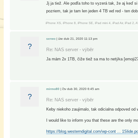
Jj ja tiež. Ale podľa toho to vyzerá tak, že aj keď
pozriem, tak je tam len jeden 4 TB wd red - ten dob
iPhone XS, iPhone 8, iPhone SE, iPad mini 4, iPad Air, iPad 2
serwo
| úte dub 21, 2020 11:13 pm
?
Re: NAS server - výběr
Ja mám 2x 1TB, čiže tiež sa ma to netýka [emoji2
mirmo80
| čtv dub 30, 2020 6:45 am
?
Re: NAS server - výběr
Keby niekoho zaujimalo, tak odicialna odpoved od 
I would like to inform you that these are the only 
https://blog.westerndigital.com/wp-cont ... 1Slide.p