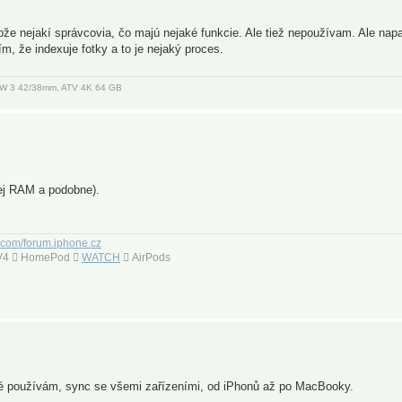
kože nejakí správcovia, čo majú nejaké funkcie. Ale tiež nepoužívam. Ale na
 že indexuje fotky a to je nejaký proces.
, AW 3 42/38mm, ATV 4K 64 GB
nej RAM a podobne).
.com/forum.iphone.cz
 TV4  HomePod 
WATCH
 AirPods
ré používám, sync se všemi zařízeními, od iPhonů až po MacBooky.