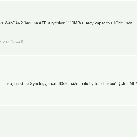
s WebDAV? Jedu na AFP a rychlostí 110MB/s, tedy kapacitou 1Gbit linky.
 ATV 4K  AW4 
. Linku, na kt. je Synology, mám 80/80, čiže malo by to ísť aspoň tých 9 MB/