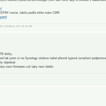
v/
m EFRX verzie, takže podľa tohto mám CMR.
pare/
, AW 3 42/38mm, ATV 4K 64 GB
TB disky.
d tak jsem si na Synology stránce našel přesné typové označení podporov
ty objednal.
nou verzi firmware což taky není dobře.