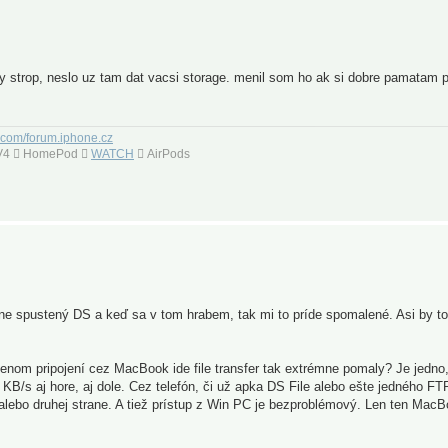
y strop, neslo uz tam dat vacsi storage. menil som ho ak si dobre pamatam 
.com/forum.iphone.cz
 TV4  HomePod 
WATCH
 AirPods
 spustený DS a keď sa v tom hrabem, tak mi to príde spomalené. Asi by to
lenom pripojení cez MacBook ide file transfer tak extrémne pomaly? Je jedno,
B/s aj hore, aj dole. Cez telefón, či už apka DS File alebo ešte jedného FTP
alebo druhej strane. A tiež prístup z Win PC je bezproblémový. Len ten MacB