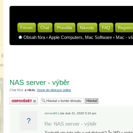
Fórum
Chat
Pravidla
Návody
FAQ
Registr
Obsah fóra
‹
Apple Computers, Mac Software
‹
Mac - vš
NAS server - výběr
Chat fóra:
a nikdo.
Vstup do diskuze online
Odeslat odpověď
mirmo80
| úte dub 21, 2020 5:10 pm
?
Re: NAS server - výběr
Zachytili ste toto info o wd diskoch? Že WD v nie