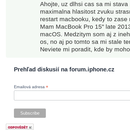
Ahojte, uz dlhsi cas sa mi stava
maximalna hlasitost zvuku stra
restart macbooku, kedy to zase 
Mam MacBook Pro 15" late 2013
macOS. Medzitym som aj z ineho
os, no aj po tomto sa mi stale t
Neviete mi poradit, kde by moho
Prehľad diskusií na forum.iphone.cz
*
Emailová adresa
Odeslat odpověď