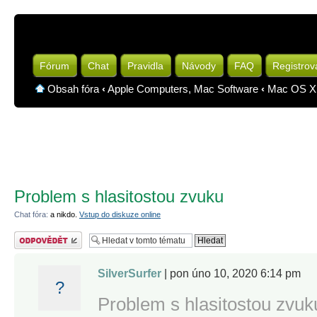
Fórum
Chat
Pravidla
Návody
FAQ
Registrov
Obsah fóra
‹
Apple Computers, Mac Software
‹
Mac OS X 
Problem s hlasitostou zvuku
Chat fóra:
a nikdo.
Vstup do diskuze online
Odeslat odpověď
SilverSurfer
| pon úno 10, 2020 6:14 pm
?
Problem s hlasitostou zvuk