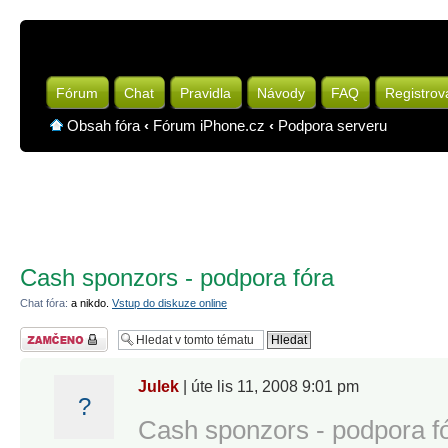
Fórum
Chat
Pravidla
Návody
FAQ
Registrov
Obsah fóra
‹
Fórum iPhone.cz
‹
Podpora serveru
Cash sponzors - podpora fóra
Chat fóra:
a nikdo.
Vstup do diskuze online
Téma uzamknuto
Julek
| úte lis 11, 2008 9:01 pm
?
Cash sponzors - podpora f