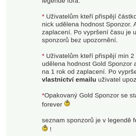
legendě fóra.
*
Uživatelům kteří přispějí část
nick udělena hodnost Sponzor. A
zaplacení. Po vypršení času je u
sponzorů bez upozornění.
*
Uživatelům kteří přispějí min 2
udělena hodnost Gold Sponzor a
na 1 rok od zaplacení. Po vyprš
vlastnictví emailu
uživatel upo
*
Opakovaný Gold Sponzor se st
forever
seznam sponzorů je v legendě f
!