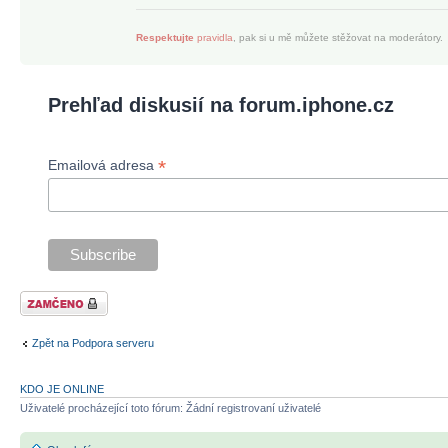
Respektujte
pravidla
, pak si u mě můžete stěžovat na moderátory.
Prehľad diskusií na forum.iphone.cz
*
Emailová adresa
Téma uzamknuto
Zpět na Podpora serveru
KDO JE ONLINE
Uživatelé procházející toto fórum: Žádní registrovaní uživatelé