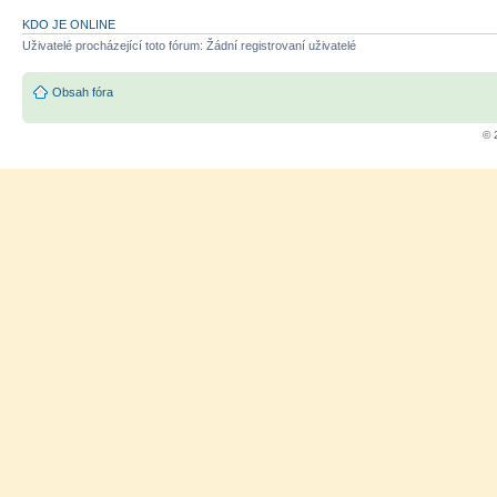
KDO JE ONLINE
Uživatelé procházející toto fórum: Žádní registrovaní uživatelé
Obsah fóra
© 