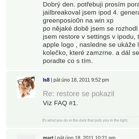
Dobrý den. potřebuji prosím pora
jailbreakoval jsem ipod 4. gener
greenposio0n na win xp
po nějaké době jsem se rozhodl 
jsem restore v settings v ipodu,
apple logo , nasledne se ukáže l
kolečko, které zamzrne. a dál s
poradte co s tím.
ls8
| pát úno 18, 2011 9:52 pm
Re: restore se pokazil
Viz FAQ #1.
It's what you do in the dark that puts you in the light.
mart
| pát úno 18, 2011 10:21 pm