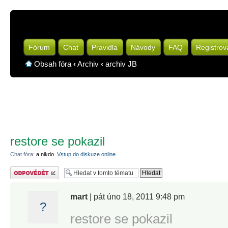
Fórum
Chat
Pravidla
Návody
FAQ
Registrov
Obsah fóra
‹
Archiv
‹
archiv JB
restore se pokazil
Chat fóra:
a nikdo.
Vstup do diskuze online
Odeslat odpověď
mart
| pát úno 18, 2011 9:48 pm
?
restore se pokazil