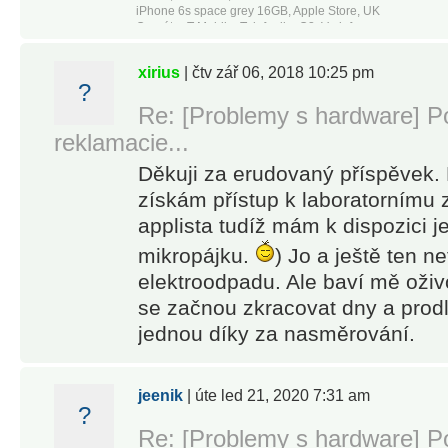
iPhone 6s space grey 16GB, Apple Store, UK
Operátor T-Mobile, Telefonika O2, Vodafone
xirius
| čtv zář 06, 2018 10:25 pm
?
Re: [Problemy s hardware] Po
reklamacie...
Děkuji za erudovaný příspěvek. 
získám přístup k laboratornímu z
applista tudíž mám k dispozici je
mikropájku.
) Jo a ještě ten n
elektroodpadu. Ale baví mě oživ
se začnou zkracovat dny a prodl
jednou díky za nasměrování.
jeenik
| úte led 21, 2020 7:31 am
?
Re: [Problemy s hardware] Po