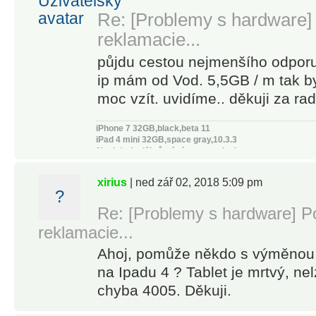
Re: [Problemy s hardware] 
reklamacie...
půjdu cestou nejmenšího odporu
ip mám od Vod. 5,5GB / m tak b
moc vzít. uvidíme.. děkuji za rad
iPhone 7 32GB,black,beta 11
iPad 4 mini 32GB,space gray,10.3.3
Nechť sýr dál zůstává s touto slaninou
http://www.hruska-as.cz
xirius
| ned zář 02, 2018 5:09 pm
?
Re: [Problemy s hardware] Po
reklamacie...
Ahoj, pomůže někdo s výměnou
na Ipadu 4 ? Tablet je mrtvý, ne
chyba 4005. Děkuji.