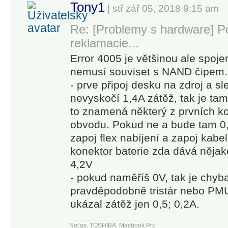
Tony1
| stř zář 05, 2018 9:15 am
Re: [Problemy s hardware] Po
reklamacie...
Error 4005 je většinou ale spoj
nemusí souviset s NAND čipem.
- prve připoj desku na zdroj a sl
nevyskočí 1,4A zátěž, tak je ta
to znamená některý z prvních 
obvodu. Pokud ne a bude tam 0,
zapoj flex nabíjení a zapoj kabe
konektor baterie zda dává nějak
4,2V
- pokud naměříš 0V, tak je chyb
pravděpodobně tristár nebo PMU.
ukázal zátěž jen 0,5; 0,2A.
Noťas, TOSHIBA, Macbook Pro