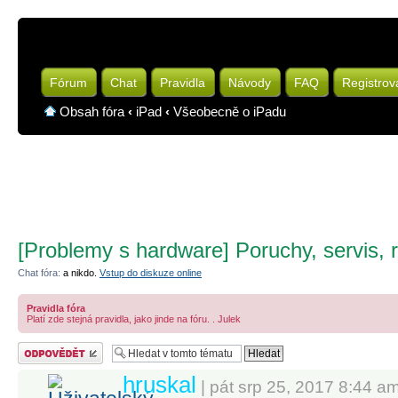
Fórum
Chat
Pravidla
Návody
FAQ
Registrov
Obsah fóra
‹
iPad
‹
Všeobecně o iPadu
[Problemy s hardware] Poruchy, servis, r
Chat fóra:
a nikdo.
Vstup do diskuze online
Pravidla fóra
Platí zde stejná pravidla, jako jinde na fóru. . Julek
Odeslat odpověď
hruskal
| pát srp 25, 2017 8:44 a