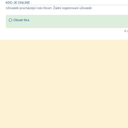
KDO JE ONLINE
Uživatelé procházející toto fórum: Žádní registrovaní uživatelé
Obsah fóra
© 