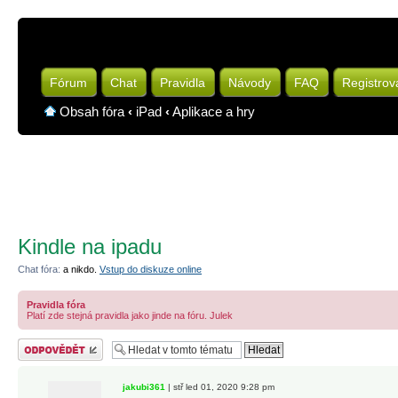
Fórum
Chat
Pravidla
Návody
FAQ
Registrov
Obsah fóra
‹
iPad
‹
Aplikace a hry
Kindle na ipadu
Chat fóra:
a nikdo.
Vstup do diskuze online
Pravidla fóra
Platí zde stejná pravidla jako jinde na fóru. Julek
Odeslat odpověď
jakubi361
| stř led 01, 2020 9:28 pm