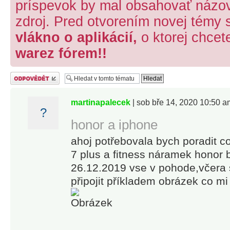
príspevok by mal obsahovať názov 
zdroj. Pred otvorením novej témy 
vlákno o aplikácií,
o ktorej chcet
warez fórem!!
Odeslat odpověď
martinapalecek
| sob bře 14, 2020 10:50 a
?
honor a iphone
ahoj potřebovala bych poradit 
7 plus a fitness náramek honor
26.12.2019 vse v pohode,včera s
připojit příkladem obrázek co m