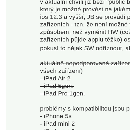
v aktuální chvíli již běží "public
který je možné provést na jakém
ios 12.3 a vyšší, JB se provádí 
zařízeních - tzn. že není možné
způsobem, než vyměnit HW (což
zařízeních půjde applu těžko) o
pokusí to nějak SW odříznout, 
aktuálně nepodporovaná zařízen
všech zařízení)
- iPad Air 2
- iPad 5gen.
- iPad Pro 1gen.
problémy s kompatibilitou jsou p
- iPhone 5s
- iPad mini 2