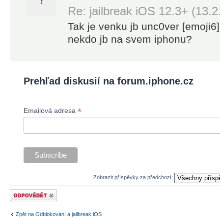
Re: jailbreak iOS 12.3+ (13.2
Tak je venku jb unc0ver [emoji6]
nekdo jb na svem iphonu?
Prehľad diskusií na forum.iphone.cz
*
Emailová adresa
Zobrazit příspěvky za předchozí:
Odeslat odpověď
Zpět na Odblokování a jailbreak iOS