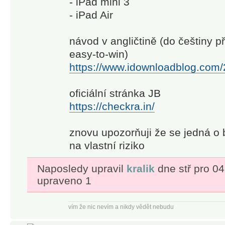
- iPad mini 3
- iPad Air
návod v angličtině (do češtiny p
easy-to-win)
https://www.idownloadblog.com/20
oficiální stránka JB
https://checkra.in/
znovu upozorňuji že se jedná o b
na vlastní riziko
Naposledy upravil
kralik
dne stř pro 04
upraveno 1
vím že nic nevím a nikdy vědět nebudu