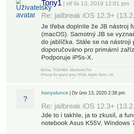
Tony1
| stř lis 13, 2019 12:01 pm
Re: jailbreak iOS 12.3+ (13.2
Je třeba doplníte že JB nástroj 
(macOS). Samotný JB se vyzna
do jablíčka. Stále se na nástroji
doporučováno pro primární zaří
Podporuje iP5s-X.
Noťas, TOSHIBA, Macbook Pro
iPhone 6s space grey 16GB, Apple Store, UK
Operátor T-Mobile, Telefonika O2, Vodafone
honyslunce
| čtv úno 13, 2020 2:38 pm
?
Re: jailbreak iOS 12.3+ (13.2
Jde to i takhle, ja to zkusil, a fu
notebook Asus K55V, Windows 7,