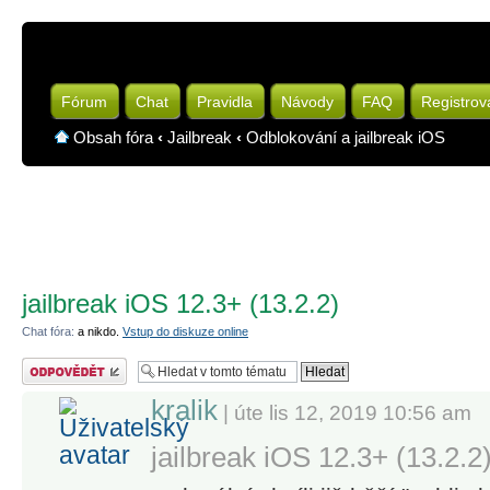
Fórum
Chat
Pravidla
Návody
FAQ
Registrov
Obsah fóra
‹
Jailbreak
‹
Odblokování a jailbreak iOS
jailbreak iOS 12.3+ (13.2.2)
Chat fóra:
a nikdo.
Vstup do diskuze online
Odeslat odpověď
kralik
| úte lis 12, 2019 10:56 am
jailbreak iOS 12.3+ (13.2.2