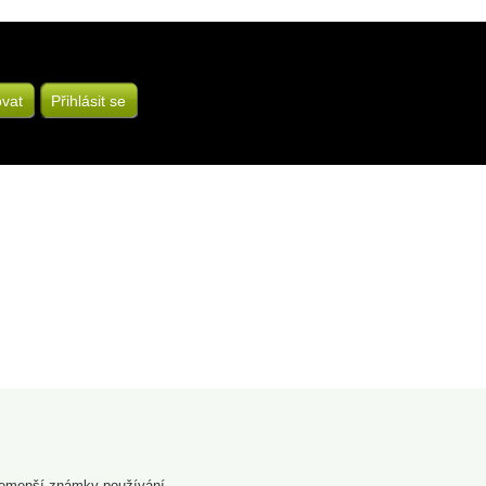
ovat
Přihlásit se
bemenší známky používání.