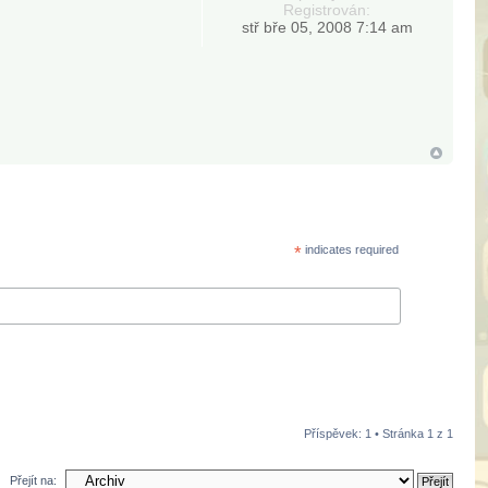
Registrován:
stř bře 05, 2008 7:14 am
*
indicates required
Příspěvek: 1 • Stránka
1
z
1
Přejít na: