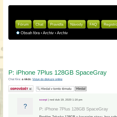
Fórum
Chat
Pravidla
Návody
FAQ
Registr
Obsah fóra
‹
Archiv
‹
Archiv
P: iPhone 7Plus 128GB SpaceGray
Chat fóra:
a nikdo.
Vstup do diskuze online
Odeslat odpověď
scorpi
| ned dub 19, 2020 1:16 pm
?
P: iPhone 7Plus 128GB SpaceGray
Prodám 7plusko 128GB v luxusním stavu, bez se