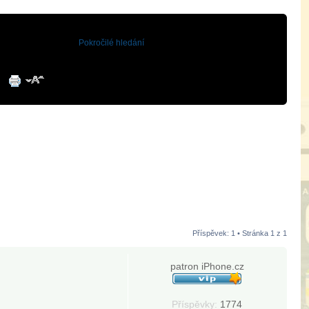
Pokročilé hledání
Příspěvek: 1 • Stránka
1
z
1
patron iPhone.cz
Příspěvky:
1774