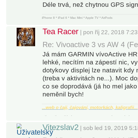
Déle trvá, než chytnou GPS signá
iPhone 8 * iPad 6 * Mac Mini * Apple TV * AirPods
Tea Racer
| pon říj 22, 2018 7:2
Re: Vivoactive 3 vs AW 4 (Fe
Já mám GARMIN vívoActive HR, p
lehké, necítím na zápestí nic, vy
dotykovy displej lze natavit kdy
(treba v aktivitách ne...). Moc d
co se doprodává (já ho mel jako
neměnil bych!
...web o čaji, čajování, motorkách, kaligrafii...
Děkuji, že nežádáte pomoc po soukromých zprávách.
Vitezslav2
| sob led 19, 2019 5: