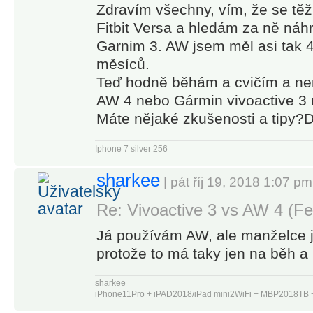
Zdravím všechny, vím, že se těž
Fitbit Versa a hledám za ně náh
Garnim 3. AW jsem měl asi tak 
měsíců.
Teď hodně běhám a cvičím a ne
AW 4 nebo Gármin vivoactive 3 
Máte nějaké zkušenosti a tipy?
Iphone 7 silver 256
sharkee
| pát říj 19, 2018 1:07 pm
Re: Vivoactive 3 vs AW 4 (Fe
Já používám AW, ale manželce j
protože to má taky jen na běh a 
sharkee
iPhone11Pro + iPAD2018/iPad mini2WiFi + MBP2018T