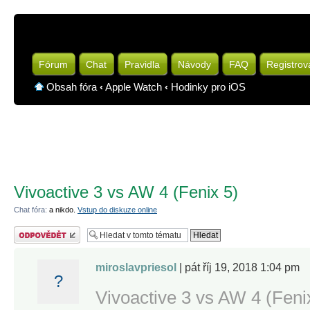
Fórum
Chat
Pravidla
Návody
FAQ
Registrov
Obsah fóra
‹
Apple Watch
‹
Hodinky pro iOS
Vivoactive 3 vs AW 4 (Fenix 5)
Chat fóra:
a nikdo.
Vstup do diskuze online
Odeslat odpověď
miroslavpriesol
| pát říj 19, 2018 1:04 pm
?
Vivoactive 3 vs AW 4 (Feni