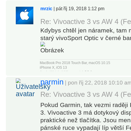
mrzic
| pát říj 19, 2018 1:12 pm
Re: Vivoactive 3 vs AW 4 (Fe
Kdybys chtěl jen náramek, tam 
starý vivoSport Optic v černé ba
MacBook Pro 2018 Touch Bar, macOS 10.15
iPhone X, iOS 13
Apple Watch 4 Nike+, watchOS 6
Apple TV4
parmin
| pon říj 22, 2018 10:10 a
Re: Vivoactive 3 vs AW 4 (Fe
Pokud Garmin, tak vezmi raději 
3. Vivoactive 3 má dotykový di
praktické než tlačítka. Jsou men
pánské ruce vypadají líp větší F