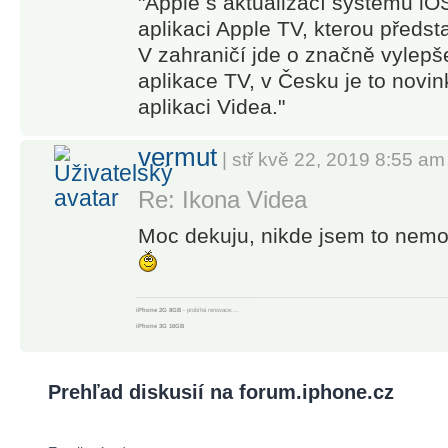
"Apple s aktualizací systému iO
aplikaci Apple TV, kterou předst
V zahraničí jde o značně vylepš
aplikace TV, v Česku je to novi
aplikaci Videa."
vermut
| stř kvě 22, 2019 8:55 am
Re: Ikona Videa
Moc dekuju, nikde jsem to nemoh
iPhone 2G 8GB
- probíhá renovace....
iPhone 3G 16GB
iPhone 4 16GB
Black
iPhone Xs 64GB
Gold
IPad 2 16GB
White
Prehľad diskusií na forum.iphone.cz
IPad Air 16GB
Space Grey