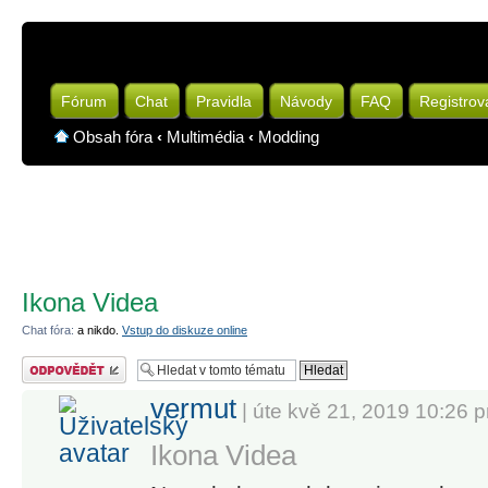
Fórum
Chat
Pravidla
Návody
FAQ
Registrov
Obsah fóra
‹
Multimédia
‹
Modding
Ikona Videa
Chat fóra:
a nikdo.
Vstup do diskuze online
Odeslat odpověď
vermut
| úte kvě 21, 2019 10:26 
Ikona Videa