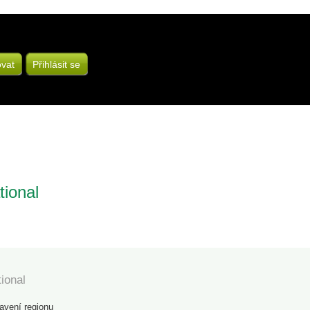
ovat
Přihlásit se
tional
ional
avení regionu