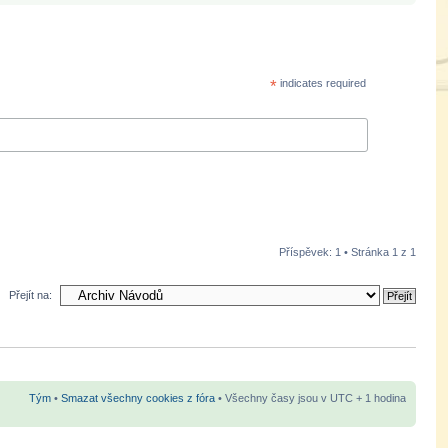
*
indicates required
Příspěvek: 1 • Stránka
1
z
1
Přejít na:
Tým
•
Smazat všechny cookies z fóra
• Všechny časy jsou v UTC + 1 hodina