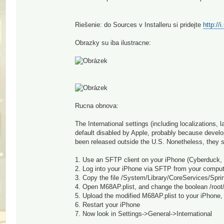
Riešenie: do Sources v Installeru si pridejte
http://
Obrazky su iba ilustracne:
Rucna obnova:
The International settings (including localizations,
default disabled by Apple, probably because develo
been released outside the U.S. Nonetheless, they 
1. Use an SFTP client on your iPhone (Cyberduck,
2. Log into your iPhone via SFTP from your comput
3. Copy the file /System/Library/CoreServices/Spr
4. Open M68AP.plist, and change the boolean /root/c
5. Upload the modified M68AP.plist to your iPhone, o
6. Restart your iPhone
7. Now look in Settings->General->International