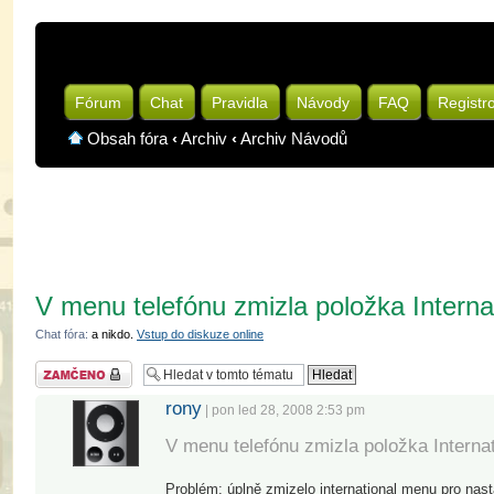
Fórum
Chat
Pravidla
Návody
FAQ
Registr
Obsah fóra
‹
Archiv
‹
Archiv Návodů
V menu telefónu zmizla položka Interna
Chat fóra:
a nikdo.
Vstup do diskuze online
Téma uzamknuto
rony
| pon led 28, 2008 2:53 pm
V menu telefónu zmizla položka Internat
Problém: úplně zmizelo international menu pro nast