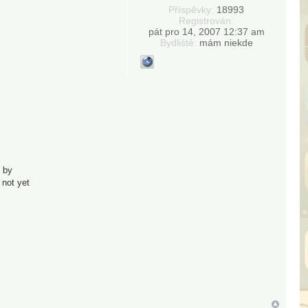
Příspěvky:
18993
Registrován:
pát pro 14, 2007 12:37 am
Bydliště:
mám niekde
e by
 not yet