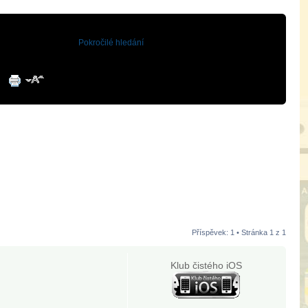
Pokročilé hledání
Příspěvek: 1 • Stránka
1
z
1
Klub čistého iOS