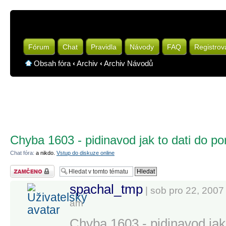
Fórum
Chat
Pravidla
Návody
FAQ
Registrov
Obsah fóra
‹
Archiv
‹
Archiv Návodů
Chyba 1603 - pidinavod jak to dati do p
Chat fóra:
a nikdo.
Vstup do diskuze online
Téma uzamknuto
spachal_tmp
| sob pro 22, 2007
am
Chyba 1603 - pidinavod jak