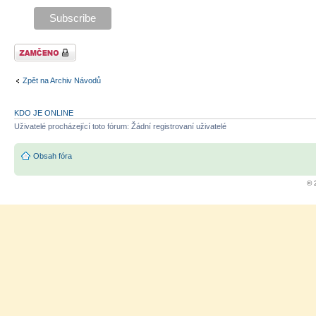
Téma uzamknuto
Zpět na Archiv Návodů
KDO JE ONLINE
Uživatelé procházející toto fórum: Žádní registrovaní uživatelé
Obsah fóra
© 