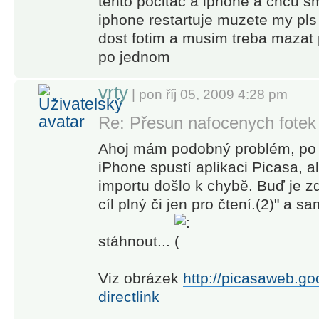
tento pocitac a iphone a chcu sm
iphone restartuje muzete my pl
dost fotim a musim treba mazat 
po jednom
vrty
| pon říj 05, 2009 4:28 pm
Re: Přesun nafocenych fotek
Ahoj mám podobný problém, po p
iPhone spustí aplikaci Picasa, a
importu došlo k chybě. Buď je z
cíl plný či jen pro čtení.(2)" a 
stáhnout...
Viz obrázek
http://picasaweb.go
directlink