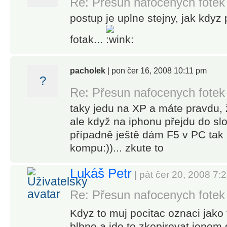
Re: Přesun nafocenych fotek
postup je uplne stejny, jak kdyz 
fotak...
pacholek
| pon čer 16, 2008 10:11 pm
?
Re: Přesun nafocenych fotek
taky jedu na XP a máte pravdu, 
ale když na iphonu přejdu do slo
případně ještě dám F5 v PC tak
kompu:))... zkute to
Lukáš Petr
| pát čer 20, 2008 7:
Re: Přesun nafocenych fotek
Kdyz to muj pocitac oznaci jako 
blbne a jde to zkopirovat jenom