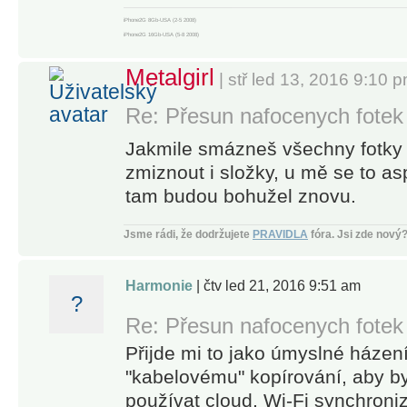
iPhone2G 8Gb-USA (2-5 2008)
iPhone2G 16Gb-USA (5-8 2008)
iPhone3G 16Gb White-USA (8 2008-7 2009)
iPhone3GS 32Gb Black T-Mobile (8 2009-9 2010)
Metalgirl
| stř led 13, 2016 9:10 
iPhone4 32Gb-Black
iPhone4S 32Gb-White
Re: Přesun nafocenych fotek
iPhone5 32Gb
iPhone5S 32Gb
iPhone6 64GB
Jakmile smázneš všechny fotky 
iPhone6 Plus
zmiznout i složky, u mě se to as
iPhone6S
iPhone7
tam budou bohužel znovu.
iPhone 11Pro 256Gb
Apple Watch5 - 44mm Milano
Jsme rádi, že dodržujete
PRAVIDLA
fóra.
Jsi zde nový
Harmonie
| čtv led 21, 2016 9:51 am
?
Re: Přesun nafocenych fotek
Přijde mi to jako úmyslné házen
"kabelovému" kopírování, aby by
používat cloud, Wi-Fi synchroni