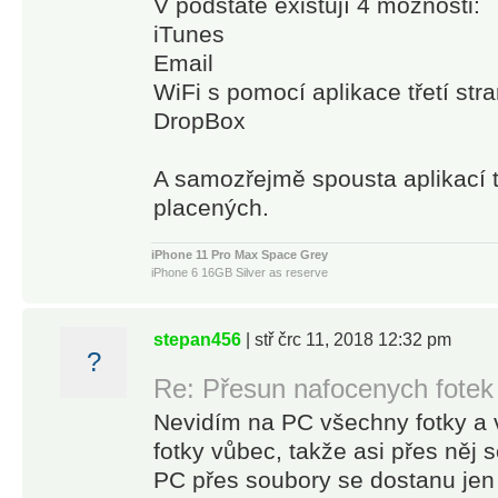
V podstatě existují 4 možnosti:
iTunes
Email
WiFi s pomocí aplikace třetí str
DropBox
A samozřejmě spousta aplikací tř
placených.
iPhone 11 Pro Max Space Grey
iPhone 6 16GB Silver as reserve
MacBook Pro Retina 15" Mid 2014, i7 4x2,5GHz 16GB RAM 25
stepan456
| stř črc 11, 2018 12:32 pm
?
Re: Přesun nafocenych fotek
Nevidím na PC všechny fotky a v
fotky vůbec, takže asi přes něj 
PC přes soubory se dostanu jen k