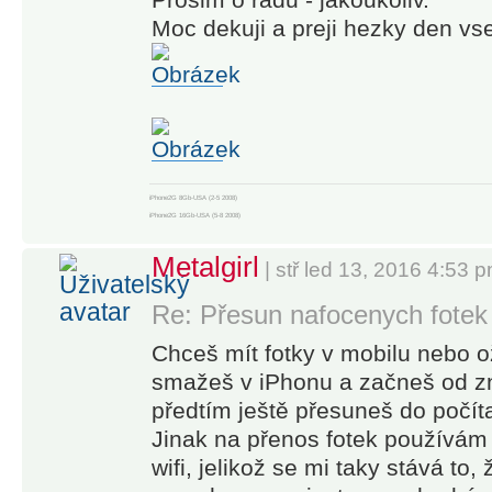
Moc dekuji a preji hezky den vs
iPhone2G 8Gb-USA (2-5 2008)
iPhone2G 16Gb-USA (5-8 2008)
iPhone3G 16Gb White-USA (8 2008-7 2009)
iPhone3GS 32Gb Black T-Mobile (8 2009-9 2010)
Metalgirl
| stř led 13, 2016 4:53 
iPhone4 32Gb-Black
iPhone4S 32Gb-White
Re: Přesun nafocenych fotek
iPhone5 32Gb
iPhone5S 32Gb
iPhone6 64GB
Chceš mít fotky v mobilu nebo o
iPhone6 Plus
smažeš v iPhonu a začneš od zno
iPhone6S
iPhone7
předtím ještě přesuneš do počít
iPhone 11Pro 256Gb
Apple Watch5 - 44mm Milano
Jinak na přenos fotek používám 
wifi, jelikož se mi taky stává to,