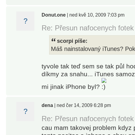
Donut.one
| ned kvě 10, 2009 7:03 pm
?
Re: Přesun nafocenych fotek
scorpi píše:
Máš nainstalovaný iTunes? Pok
tyvole tak teď sem se tak půl hod
díkmy za snahu... iTunes sam
mi jinak iPhone byl?
dena
| ned čer 14, 2009 6:28 pm
?
Re: Přesun nafocenych fotek
cau mam takovej problem kdyz p