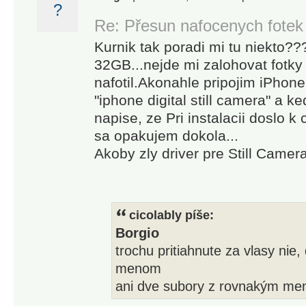
?
Re: Přesun nafocenych fotek
Kurnik tak poradi mi tu niekto?
32GB...nejde mi zalohovat fotky
nafotil.Akonahle pripojim iPhon
"iphone digital still camera" a k
napise, ze Pri instalacii doslo 
sa opakujem dokola...
Akoby zly driver pre Still Came
cicolably píše:
Borgio
trochu pritiahnute za vlasy nie
menom
ani dve subory z rovnakým me