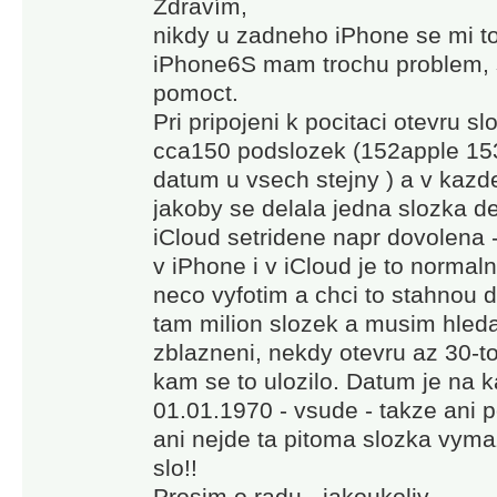
Zdravím,
nikdy u zadneho iPhone se mi to 
iPhone6S mam trochu problem, s
pomoct.
Pri pripojeni k pocitaci otevru 
cca150 podslozek (152apple 153
datum u vsech stejny ) a v kazde
jakoby se delala jedna slozka 
iCloud setridene napr dovolena -
v iPhone i v iCloud je to normaln
neco vyfotim a chci to stahnou d
tam milion slozek a musim hledat,
zblazneni, nekdy otevru az 30-t
kam se to ulozilo. Datum je na k
01.01.1970 - vsude - takze ani
ani nejde ta pitoma slozka vymaz
slo!!
Prosim o radu - jakoukoliv.