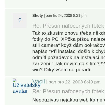
Shoty
| pon lis 24, 2008 8:31 pm
?
Re: Přesun nafocenych fotek
Tak to zkusím znovu třeba někd
fotky do PC. XPčka píšou naleze
still camera" když dám pokračova
napíše "Při instalaci došlo k chy
odmítl požadavek na instalaci n
zařízeni." Tak nevim co s tim??
win? Díky všem co poradí.
Vacil
| pon pro 22, 2008 6:40 pm
Re: Přesun nafocenych fotek
Nepouzivas nejakou web kamer