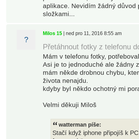
aplikace. Nevidím žádný důvod p
složkami...
Milos 15
| ned pro 11, 2016 8:55 am
?
Přetáhnout fotky z telefonu d
Mám v telefonu fotky, potřeboval
Asi je to jednoduché ale žádny 
mám někde drobnou chybu, kter
života nenajdu.
kdyby byl někdo ochotný mi pora
Velmi děkuji Miloš
watterman píše:
Stačí když iphone připojíš k PC