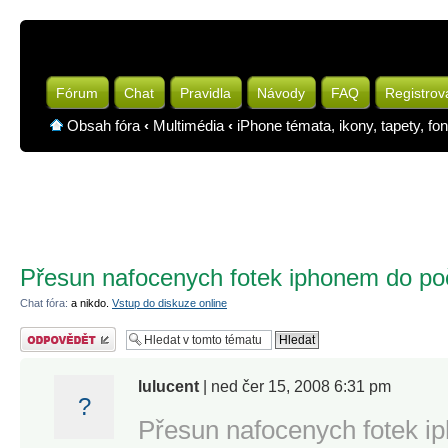
Fórum
Chat
Pravidla
Návody
FAQ
Registrov
Obsah fóra
‹
Multimédia
‹
iPhone témata, ikony, tapety, fon
Přesun nafocenych fotek iphonem do po
Chat fóra:
a nikdo.
Vstup do diskuze online
Odeslat odpověď
lulucent
| ned čer 15, 2008 6:31 pm
?
Přesun nafocenych fotek i