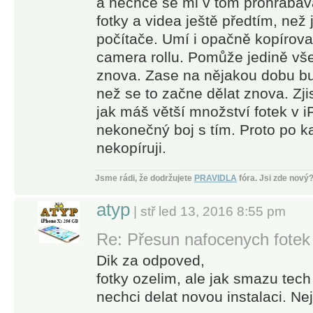
a nechce se mi v tom prohrabáv
fotky a videa ještě předtím, než
počítače. Umí i opačně kopírova
camera rollu. Pomůže jedině vš
znova. Zase na nějakou dobu bu
než se to začne dělat znova. Zjis
jak máš větší množství fotek v i
nekonečný boj s tím. Proto po ka
nekopíruji.
Jsme rádi, že dodržujete
PRAVIDLA
fóra.
Jsi zde nový
atyp
| stř led 13, 2016 8:55 pm
Re: Přesun nafocenych fotek
Dik za odpoved,
fotky ozelim, ale jak smazu tec
nechci delat novou instalaci. N