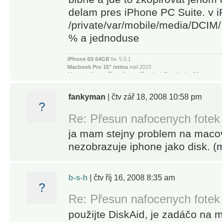
delam pres iPhone PC Suite. v i
/private/var/mobile/media/DCIM
% a jednoduse
iPhone 6S 64GB
fw. 5.0.1
Macbook Pro 15" retina
mid 2015
Timelines
Routie
Quadratic Master
Moje aplikace:
|
|
Glimsoft.com
crafted by
fankyman
| čtv zář 18, 2008 10:58 pm
?
Re: Přesun nafocenych fotek
ja mam stejny problem na macov
nezobrazuje iphone jako disk. (
b-s-h
| čtv říj 16, 2008 8:35 am
?
Re: Přesun nafocenych fotek
použijte DiskAid, je zadáčo na m