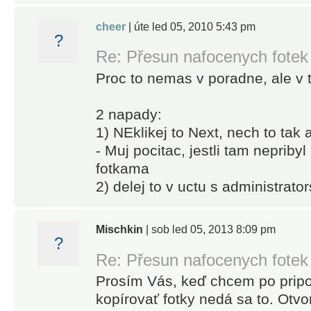
cheer
| úte led 05, 2010 5:43 pm
?
Re: Přesun nafocenych fotek
Proc to nemas v poradne, ale v
2 napady:
1) NEklikej to Next, nech to tak
- Muj pocitac, jestli tam nepribyl
fotkama
2) delej to v uctu s administrato
Mischkin
| sob led 05, 2013 8:09 pm
?
Re: Přesun nafocenych fotek
Prosím Vás, keď chcem po pripo
kopírovať fotky nedá sa to. Otvo