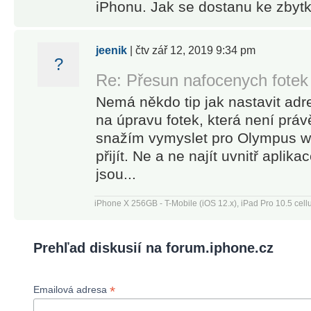
iPhonu. Jak se dostanu ke zbytk
jeenik
| čtv zář 12, 2019 9:34 pm
?
Re: Přesun nafocenych fotek
Nemá někdo tip jak nastavit adre
na úpravu fotek, která není prá
snažím vymyslet pro Olympus w
přijít. Ne a ne najít uvnitř aplik
jsou...
iPhone X 256GB - T-Mobile (iOS 12.x), iPad Pro 10.5 cell
Prehľad diskusií na forum.iphone.cz
*
Emailová adresa