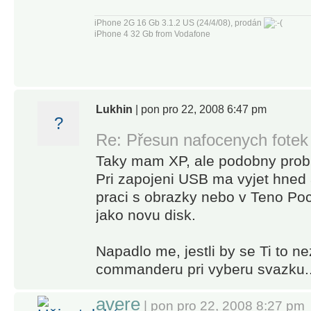
iPhone 2G 16 Gb 3.1.2 US (24/4/08), prodán
iPhone 4 32 Gb from Vodafone
Lukhin
| pon pro 22, 2008 6:47 pm
?
Re: Přesun nafocenych fotek
Taky mam XP, ale podobny probl
Pri zapojeni USB ma vyjet hned
praci s obrazky nebo v Teno Poc
jako novu disk.
Napadlo me, jestli by se Ti to ne
commanderu pri vyberu svazku..
avere
| pon pro 22, 2008 8:27 pm