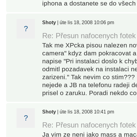
iphona a dostanete se do všech 
Shoty
| úte lis 18, 2008 10:06 pm
?
Re: Přesun nafocenych fotek
Tak me XPcka pisou nalezen novy
camera" kdyz dam pokracovat a i
napise "Pri instalaci doslo k chy
odmitl pozadavek na instalaci n
zarizeni." Tak nevim co stim??? 
nejede a JB na telefonu radeji d
prisel o zaruku. Poradi nekdo co
Shoty
| úte lis 18, 2008 10:41 pm
?
Re: Přesun nafocenych fotek
Ja vim ze neni jako mass a ma