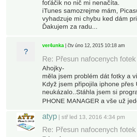
foťáčik no nič mi nenačíta.
iTunes samozrejme mám, Picasu
vyhadzuje mi chybu ked dám pri
Ďakujem za radu...
ver4unka
| čtv úno 12, 2015 10:18 am
?
Re: Přesun nafocenych fotek
Ahojky-
měla jsem problém dát fotky a v
Když jsem připojila iphone přes
neukázalo..Stáhla jsem si pr
PHONE MANAGER a vše už jed
atyp
| stř led 13, 2016 4:34 pm
Re: Přesun nafocenych fotek