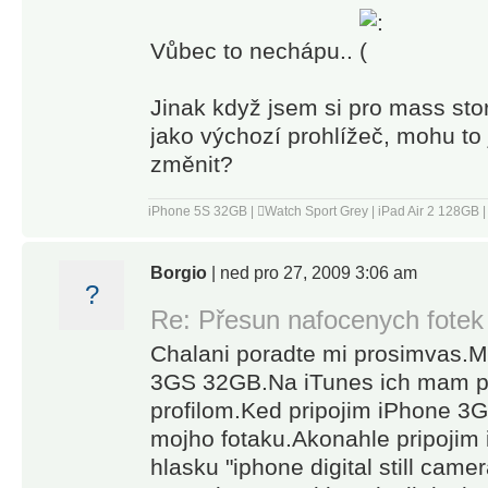
Vůbec to nechápu..
Jinak když jsem si pro mass sto
jako výchozí prohlížeč, mohu to
změnit?
iPhone 5S 32GB | Watch Sport Grey | iPad Air 2 128GB 
Borgio
| ned pro 27, 2009 3:06 am
?
Re: Přesun nafocenych fotek
Chalani poradte mi prosimvas.
3GS 32GB.Na iTunes ich mam 
profilom.Ked pripojim iPhone 3G,
mojho fotaku.Akonahle pripojim
hlasku "iphone digital still came