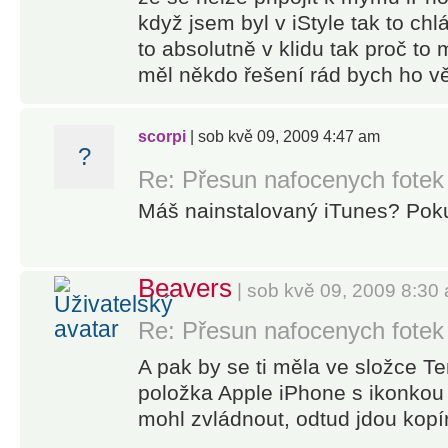
když jsem byl v iStyle tak to chl
to absolutně v klidu tak proč t
měl někdo řešení rád bych ho věd
scorpi
| sob kvě 09, 2009 4:47 am
?
Re: Přesun nafocenych fotek
Máš nainstalovaný iTunes? Poku
Beavers
| sob kvě 09, 2009 8:30
Re: Přesun nafocenych fotek
A pak by se ti měla ve složce Te
položka Apple iPhone s ikonkou 
mohl zvládnout, odtud jdou kopí