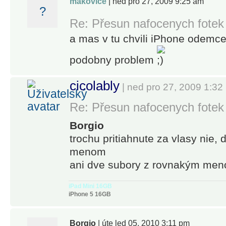
makovice
| ned pro 27, 2009 9:25 am
?
Re: Přesun nafocenych fotek
a mas v tu chvili iPhone odemc
podobny problem
cicolably
| ned pro 27, 2009 1:32
Re: Přesun nafocenych fotek
Borgio
trochu pritiahnute za vlasy nie,
menom
ani dve subory z rovnakým men
iPad Mini 16GB
iPhone 5 16GB
Borgio
| úte led 05, 2010 3:11 pm