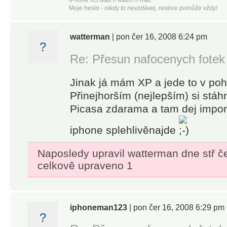
iPhone XS Max // watch // mac
Moje heslo -
nikdy to nevzdávej, restore pomůže vždy!
watterman
| pon čer 16, 2008 6:24 pm
?
Re: Přesun nafocenych fotek
Jinak já mám XP a jede to v po
Přinejhorším (nejlepším) si stáh
Picasa zdarama a tam dej import
iphone splehlivěnajde
Naposledy upravil watterman dne stř č
celkově upraveno 1
iphoneman123
| pon čer 16, 2008 6:29 pm
?