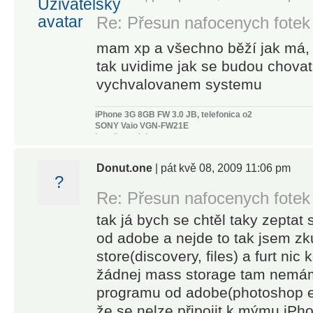
Re: Přesun nafocenych fotek
mam xp a všechno běží jak má, 
tak uvidime jak se budou chovat
vychvalovanem systemu
iPhone 3G 8GB FW 3.0 JB, telefonica o2
SONY Vaio VGN-FW21E
http://www.iphone.cz
http://soad-systemofadown.wz.cz
Donut.one
| pát kvě 08, 2009 11:06 pm
?
Re: Přesun nafocenych fotek
tak já bych se chtěl taky zeptat
od adobe a nejde to tak jsem zku
store(discovery, files) a furt ni
žádnej mass storage tam nemám 
programu od adobe(photoshop el
že se nelze připojit k mýmu iPho