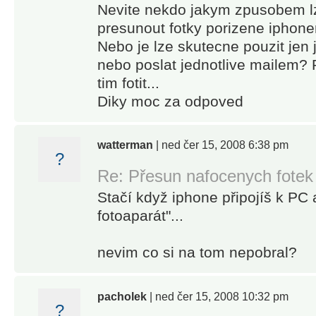
Nevite nekdo jakym zpusobem lz
presunout fotky porizene iphon
Nebo je lze skutecne pouzit jen
nebo poslat jednotlive mailem? P
tim fotit...
Diky moc za odpoved
watterman
| ned čer 15, 2008 6:38 pm
?
Re: Přesun nafocenych fotek
Stačí když iphone připojíš k PC 
fotoaparát"...
nevim co si na tom nepobral?
pacholek
| ned čer 15, 2008 10:32 pm
?