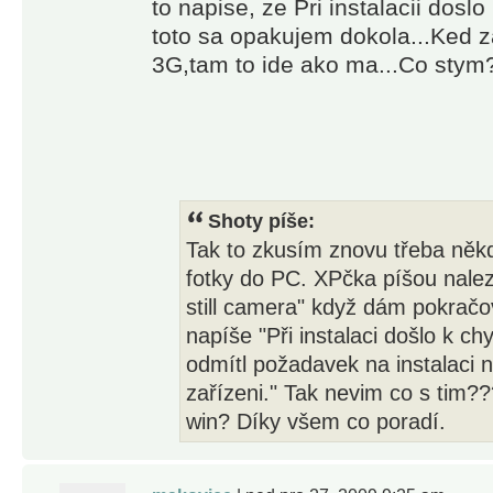
to napise, ze Pri instalacii dos
toto sa opakujem dokola...Ked 
3G,tam to ide ako ma...Co st
Shoty píše:
Tak to zkusím znovu třeba něk
fotky do PC. XPčka píšou nalez
still camera" když dám pokračov
napíše "Při instalaci došlo k ch
odmítl požadavek na instalaci n
zařízeni." Tak nevim co s tim?
win? Díky všem co poradí.