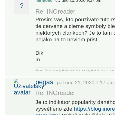
• Translate
mirmo80
| čtv úno 20, 2020 9:57 pm
and let
?
articles in
Inoreader do
Re: INOreader
your
the work!
Prosim vas, kto pouzivate tuto 
language
tie cervene a cierne symboly bles
without
-----
additional
niektorych clankoch? Je to tam
extensions
nejako na to neviem prist.
“Inoreader
• Load and
offers a well-
keep the full
Dik
designed
content of
m
interface,
articles
good search
without
iPhone XS, iPhone 8, iPhone SE, iPad mini 4, iPad Air, iPad 2, 
and
leaving the
discovery
pegas
| pát úno 21, 2020 7:17 am
app
options, and
• Listen to
a nice set of
Re: INOreader
the news on
features that
Je to indikátor popularity daného
the go with
are
vysvětleno zde
https://blog.ino
our text-to-
beginner-