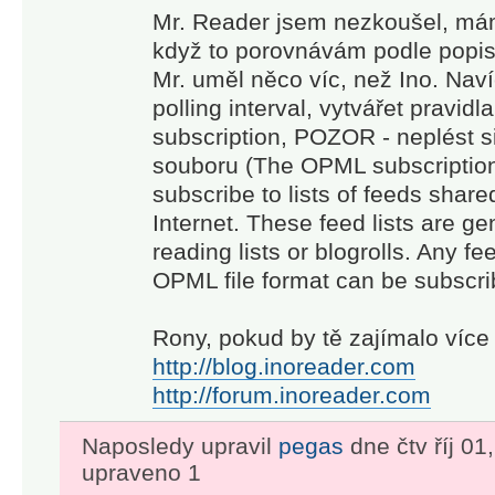
collaborate
Mr. Reader jsem nezkoušel, mám
with others.
když to porovnávám podle popisu
No more
Mr. uměl něco víc, než Ino. Naví
algorithms
polling interval, vytvářet pravid
and editorial
subscription, POZOR - neplést 
picks – you
souboru (The OPML subscriptions
decide
subscribe to lists of feeds shar
what’s
Internet. These feed lists are ge
important to
reading lists or blogrolls. Any fe
you. Read
OPML file format can be subscri
or listen on
the go, mark
Rony, pokud by tě zajímalo více 
the essential
http://blog.inoreader.com
bits and
customize
http://forum.inoreader.com
your view for
Naposledy upravil
pegas
dne čtv říj 01
the best
upraveno 1
experience.