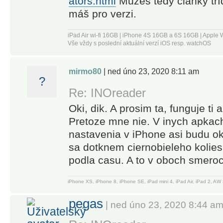
ators.html
Můžeš tedy články tříd
speech
friendly and
máš pro verzi.
feature
offer plenty
• Download
of options
iPad Air wi-fi 16GB | iPhone 4S 16GB a 6S 16GB | App
articles for
for
Vše vždy s poslední aktuální verzí iOS resp. watchOS
offline
advanced
reading
users.” –
mirmo80
| ned úno 23, 2020 8:11 am
• Save to
WIRED
?
Pocket,
Re: INOreader
Evernote,
“If you're
Oki, dik. A prosim ta, funguje t
OneNote,
feeling
Pretoze mne nie. V inych apkac
Google
media
nastavenia v iPhone asi budu ok,
Drive, and
burnout from
sa dotknem ciernobieleho kolies
Dropbox
overfed
podla casu. A to v oboch smeroc
social feeds,
-----
Inoreader is
iPhone XS, iPhone 8, iPhone SE, iPad mini 4, iPad Air, iPad 2, 
a news tool
Inoreader
pegas
that still
| ned úno 23, 2020 8:44 a
Pro is
sparks joy.