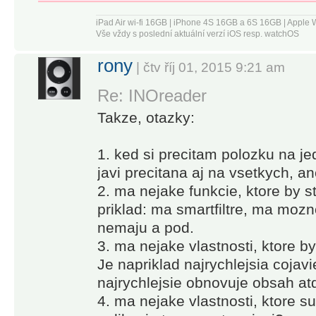
Use our
advanced
iPad Air wi-fi 16GB | iPhone 4S 16GB a 6S 16GB | App
Vše vždy s poslední aktuální verzí iOS resp. watchOS
features to
set up
rony
| čtv říj 01, 2015 9:21 am
powerful
Re: INOreader
automation
and let
Takze, otazky:
Inoreader do
the work!
1. ked si precitam polozku na je
javi precitana aj na vsetkych, a
-----
2. ma nejake funkcie, ktore by s
priklad: ma smartfiltre, ma mozno
“Inoreader
nemaju a pod.
offers a well-
3. ma nejake vlastnosti, ktore b
designed
Je napriklad najrychlejsia cojav
interface,
najrychlejsie obnovuje obsah at
good search
4. ma nejake vlastnosti, ktore s
and