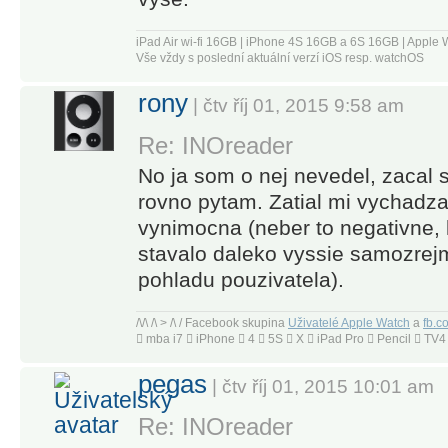
overfed
social feeds,
iPad Air wi-fi 16GB | iPhone 4S 16GB a 6S 16GB | App
Vše vždy s poslední aktuální verzí iOS resp. watchOS
Inoreader is
a news tool
rony
| čtv říj 01, 2015 9:58 am
that still
sparks joy.
Re: INOreader
It's a
No ja som o nej nevedel, zacal s
research
rovno pytam. Zatial mi vychadza,
tool,
vynimocna (neber to negativne, l
intelligence
stavalo daleko vyssie samozrej
briefing
pohladu pouzivatela).
portal, and
social media
/\/\ /\ > /\ / Facebook skupina
Uživatelé Apple Watch
a
fb.c
filtration
 mba i7  iPhone  4  5S  X  iPad Pro  Pencil  T
system.” –
pegas
| čtv říj 01, 2015 10:01 am
CNET
Re: INOreader
“Inoreader is