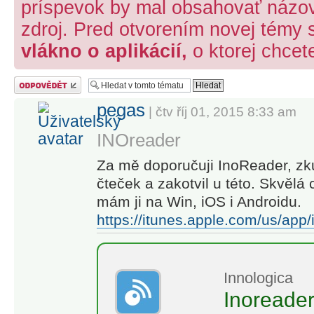
príspevok by mal obsahovať názov 
zdroj. Pred otvorením novej témy 
vlákno o aplikácií,
o ktorej chcet
Odeslat odpověď
pegas
| čtv říj 01, 2015 8:33 am
INOreader
Za mě doporučuji InoReader, zk
čteček a zakotvil u této. Skvělá
mám ji na Win, iOS i Androidu.
https://itunes.apple.com/us/app
Innologica
Inoreader