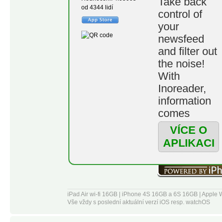
Take back
od 4344 lidí
Telegram
control of
channels
your
• Subscribe
newsfeed
to YouTube
and filter out
channels
the noise!
and listen to
With
podcasts
Inoreader,
• Easily
information
distribute
comes
content
straight to
VÍCE O
across
you the
APLIKACI
social media
minute it’s
and
available.
messaging
apps
Follow your
• Stay up to
iPad Air wi-fi 16GB | iPhone 4S 16GB a 6S 16GB | App
favorite
Vše vždy s poslední aktuální verzí iOS resp. watchOS
date with
websites,
breaking