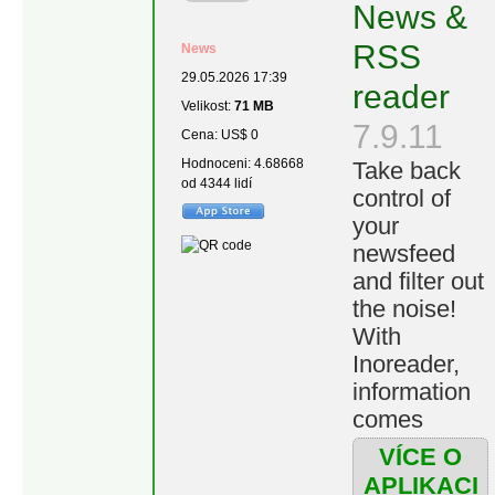
News &
RSS
News
29.05.2026 17:39
reader
Velikost:
71 MB
7.9.11
Cena: US$ 0
Hodnoceni: 4.68668
Take back
od 4344 lidí
control of
your
newsfeed
and filter out
the noise!
With
Inoreader,
information
comes
straight to
VÍCE O
you the
APLIKACI