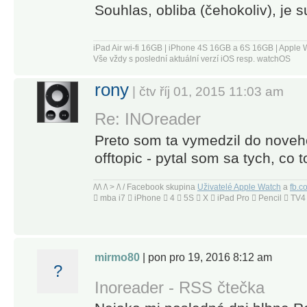
Souhlas, obliba (čehokoliv), je s
one of the
most
feature-
iPad Air wi-fi 16GB | iPhone 4S 16GB a 6S 16GB | App
packed free
Vše vždy s poslední aktuální verzí iOS resp. watchOS
RSS
rony
| čtv říj 01, 2015 11:03 am
readers. A
great tool for
Re: INOreader
power
Preto som ta vymedzil do noveho
users, but
offtopic - pytal som sa tych, co
it's very
accessible
/\/\ /\ > /\ / Facebook skupina
Uživatelé Apple Watch
a
fb.c
for
 mba i7  iPhone  4  5S  X  iPad Pro  Pencil  T
beginners
as well.” –
Zapier
mirmo80
| pon pro 19, 2016 8:12 am
?
-----
Inoreader - RSS čtečka