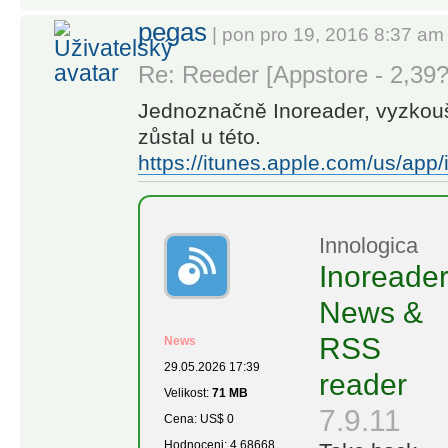
• Subscribe
pegas
| pon pro 19, 2016 8:37 am
to
newsletters
Re: Reeder [Appstore - 2,39?
with custom
Jednoznačně Inoreader, vyzkouš
emails and
zůstal u této.
declutter
https://itunes.apple.com/us/app
your inbox
• Explore
collections
curated by
Innologica
our team to
Inoreader
feature the
News &
best sources
RSS
• Monitor
News
Facebook
29.05.2026 17:39
reader
pages,
Velikost:
71 MB
7.9.11
Reddit
Cena: US$ 0
feeds, and
Hodnoceni: 4.68668