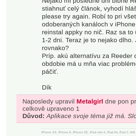
Nejako mi posledné dni blbne 
DISCOVER
stiahnuť celý článok, vyhodí hláš
AND
please try again. Robí to pri vš
SHARE
odoberaných kanáloch v iPhone 
GREAT
reinstal appky no nič. Raz sa to u
CONTENT
1-2 dni. Teraz je to nejako dlho.
rovnako?
• Follow
Príp. akú alternatívu za Reeder
your favorite
obdobie má u mňa viac problémo
websites,
páčiť.
blogs, and
creators
Dík
• Collect
articles from
Naposledy upravil
Metalgirl
dne pon pr
across the
celkově upraveno 1
web and
Důvod:
Aplikace svoje téma již má. S
save them
for future
iPhone XS, iPhone 8, iPhone SE, iPad mini 4, iPad Air, iPad 2, 
reading