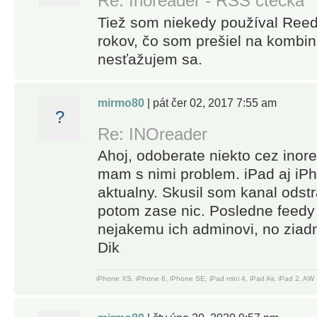
Re: Inoreader - RSS čtečka
experience
decide
with custom
what’s
Tiež som niekedy používal Reede
layouts and
important to
rokov, čo som prešiel na kombin
themes
you. Read
nesťažujem sa.
• Curate
or listen on
your own
the go, mark
mirmo80
| pát čer 02, 2017 7:55 am
content with
the essential
?
folders and
bits and
Re: INOreader
tags
customize
Ahoj, odoberate niekto cez inor
• Annotate
your view for
mam s nimi problem. iPad aj iP
the essential
the best
aktualny. Skusil som kanal odstr
bits and
experience.
potom zase nic. Posledne feedy
keep them
Use our
nejakemu ich adminovi, no ziad
forever
advanced
Dik
• Highlight
features to
keywords to
set up
iPhone XS, iPhone 8, iPhone SE, iPad mini 4, iPad Air, iPad 2, 
speed up
powerful
your reading
automation