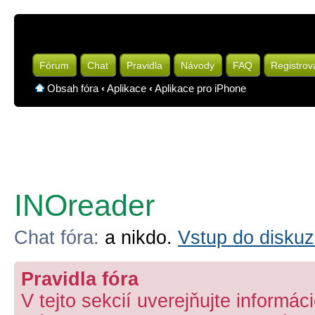
Fórum
Chat
Pravidla
Návody
FAQ
Registrov
Obsah fóra
‹
Aplikace
‹
Aplikace pro iPhone
INOreader
Chat fóra:
a nikdo.
Vstup do diskuz
Pravidla fóra
V tejto sekcií uverejňujte informá