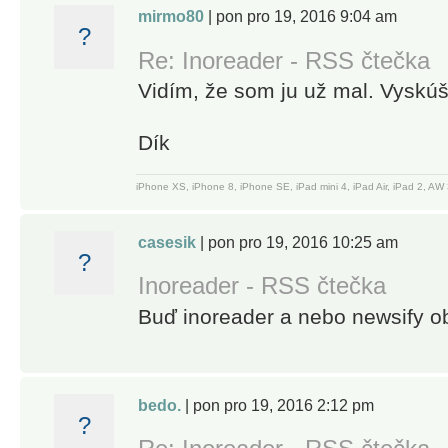
content
mirmo80
| pon pro 19, 2016 9:04 am
news and
creators,
?
create
newsletters,
Re: Inoreader - RSS čtečka
monitoring
and social
Vidím, že som ju už mal. Vyskú
feeds
media
feeds.
Dík
BECOME A
Discover
MINDFUL
and collect
iPhone XS, iPhone 8, iPhone SE, iPad mini 4, iPad Air, iPad 2, 
READER
articles from
across the
casesik
| pon pro 19, 2016 10:25 am
• Use
web, share
?
automation
and
Inoreader - RSS čtečka
tools to
collaborate
Buď inoreader a nebo newsify ob
create rules
with others.
and filter
No more
content
algorithms
• Enhance
and editorial
bedo.
| pon pro 19, 2016 2:12 pm
your reading
?
picks – you