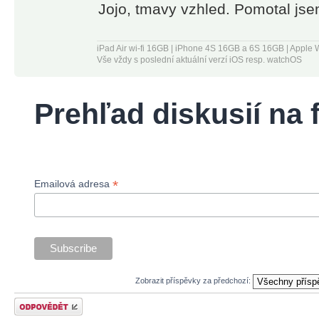
least 24
Jojo, tmavy vzhled. Pomotal jse
great tool for
hours before
power
the end of
users, but
iPad Air wi-fi 16GB | iPhone 4S 16GB a 6S 16GB | App
the current
Vše vždy s poslední aktuální verzí iOS resp. watchOS
it's very
period. Auto-
accessible
renew may
for
Prehľad diskusií na
be turned off
beginners
after
as well.” –
purchase.
Zapier
Terms of
*
Emailová adresa
-----
Use (EULA):
https://www.a
DISCOVER
services/itun
AND
Privacy
SHARE
Policy:
GREAT
Zobrazit příspěvky za předchozí:
https://www.
CONTENT
Odeslat odpověď