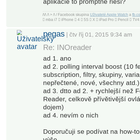
aplikacie to promptne riesi?
discovery
options, and
/\/\ /\ > /\ / Facebook skupina
Uživatelé Apple Watch
a
fb.c
a nice set of
 mba i7  iPhone  4  5S  X  iPad Pro  Pencil  T
features that
pegas
are
| čtv říj 01, 2015 9:34 am
beginner-
Re: INOreader
friendly and
offer plenty
ad 1. ano
of options
ad 2. polling interval boost (10 
for
subscription, filtry, skupiny, var
advanced
nepřečtené, nové, všechny atd.)
users.” –
ad 3. dtto ad 2. + rychlejší než
WIRED
Reader, celkově přívětivější ovl
dojem)
“If you're
ad 4. nevím o nich
feeling
media
Doporučuji se podívat na how-to
burnout from
výše.