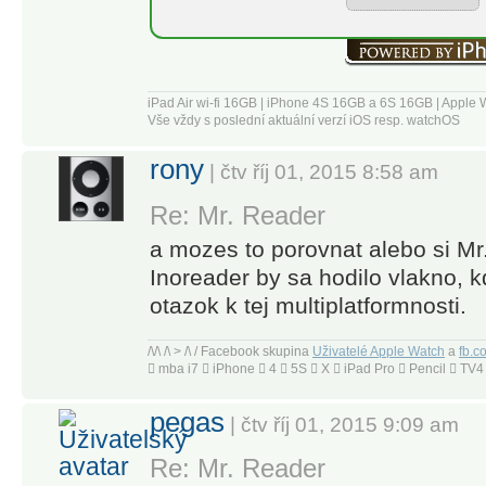
minute it’s
available.
Follow your
iPad Air wi-fi 16GB | iPhone 4S 16GB a 6S 16GB | App
favorite
Vše vždy s poslední aktuální verzí iOS resp. watchOS
websites,
rony
content
| čtv říj 01, 2015 8:58 am
creators,
Re: Mr. Reader
newsletters,
a mozes to porovnat alebo si Mr
and social
media
Inoreader by sa hodilo vlakno, k
feeds.
otazok k tej multiplatformnosti.
Discover
/\/\ /\ > /\ / Facebook skupina
Uživatelé Apple Watch
a
fb.c
and collect
 mba i7  iPhone  4  5S  X  iPad Pro  Pencil  T
articles from
across the
pegas
| čtv říj 01, 2015 9:09 am
web, share
Re: Mr. Reader
and