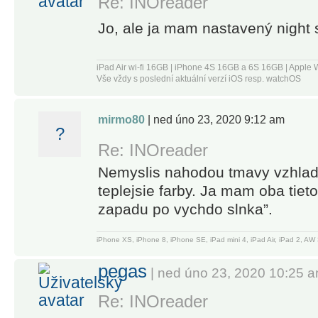
Re: INOreader
available
It's a
with a
research
Jo, ale ja mam nastavený night s
monthly or
tool,
annual
intelligence
iPad Air wi-fi 16GB | iPhone 4S 16GB a 6S 16GB | App
subscription.
briefing
Vše vždy s poslední aktuální verzí iOS resp. watchOS
You can
portal, and
subscribe
social media
mirmo80
| ned úno 23, 2020 9:12 am
and pay
?
filtration
through your
Re: INOreader
system.” –
Apple
CNET
Nemyslis nahodou tmavy vzhlad?
account.
teplejsie farby. Ja mam oba tiet
Your
“Inoreader is
zapadu po vychdo slnka”.
subscription
one of the
will
most
iPhone XS, iPhone 8, iPhone SE, iPad mini 4, iPad Air, iPad 2, 
automatically
feature-
pegas
renew
| ned úno 23, 2020 10:25 
packed free
unless
RSS
Re: INOreader
canceled at
readers. A