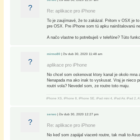
?
Re: aplikace pro iPhone
To je zaujímavé, že to zakázal. Pritom v OSX je to 
pre OSX. Pre iPhone som tú apku nainštalovanú ne
A načo vlastne to potrebuješ v telefóne? Túto funk
mirmo80
| čtv dub 30, 2020 11:48 am
?
aplikace pro iPhone
No chcel som oskenovat ktory kanal je okolo mna 
Nenapada ma ako inak to vyskusat. Vraj je nieco p
routri vola? Nevedel som, ze routre toto maju.
iPhone XS, iPhone 8, iPhone SE, iPad mini 4, iPad Air, iPad 2
serwo
| čtv dub 30, 2020 12:27 pm
?
Re: aplikace pro iPhone
No keď som zapájal viaceré routre, tak mali to Asus