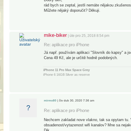
rád bych se zeptal, jestli nemáte nějakou zkušenos
Můžete nějaký doporučit? Děkuji.
mike-biker
| úte pro 25, 2018 8:54 pm
Re: aplikace pro iPhone
Já např. používám aplikaci "Slovník do kapsy" a j
Cena 49 Kč, ale je určitě hodně podobných.
iPhone 11 Pro Max Space Grey
iPhone 6 16GB Silver as reserve
MacBook Pro Retina 15" Mid 2014, i7 4x2,5GHz 16GB RAM 
mirmo80
| čtv dub 30, 2020 7:36 am
?
Re: aplikace pro iPhone
Nechcem zakladat nove vlakno, tak sa opytam tu. V
obsadenost/vytazenost wifi kanalov? Mne sa nejako
Dik