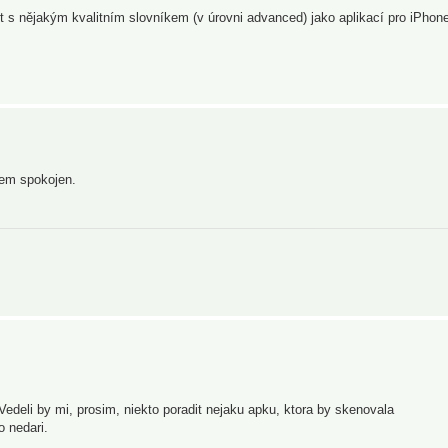
t s nějakým kvalitním slovníkem (v úrovni advanced) jako aplikací pro iPhon
sem spokojen.
256GB SSD + 256GB Jet Drive.
edeli by mi, prosim, niekto poradit nejaku apku, ktora by skenovala
 nedari.