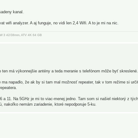
sadeny kanal.
wifi analyzer. A aj funguje, no vidi len 2,4 Wifi. A to je mi na nic.
, AW 3 42/38mm, ATV 4K 64 GB
oľko ten má výkonnejšie antény a teda meranie s telefónom môže byť skreslené.
 ma napadlo, že ak by si tam mal možnosť repeater, tak v tom režime si urč
repeatera.
6 a 11. Na 5GHz je mi to viac-menej jedno. Tam som si našiel niektorý z týc
ú, nakoľko nemám zariadenie, ktoré nepodporuje 5-ku.