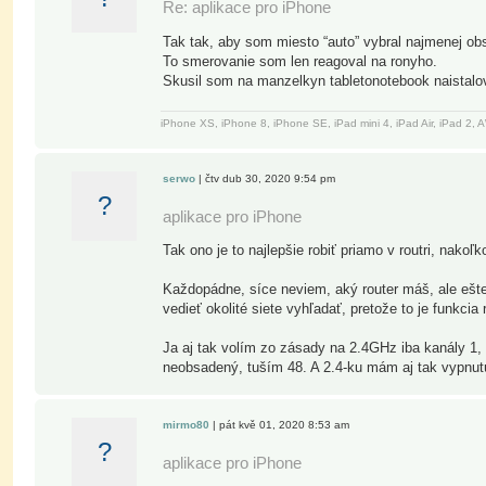
Re: aplikace pro iPhone
Tak tak, aby som miesto “auto” vybral najmenej ob
To smerovanie som len reagoval na ronyho.
Skusil som na manzelkyn tabletonotebook naistalovat 
iPhone XS, iPhone 8, iPhone SE, iPad mini 4, iPad Air, iPad 2
serwo
| čtv dub 30, 2020 9:54 pm
?
aplikace pro iPhone
Tak ono je to najlepšie robiť priamo v routri, nak
Každopádne, síce neviem, aký router máš, ale ešte
vedieť okolité siete vyhľadať, pretože to je funkcia 
Ja aj tak volím zo zásady na 2.4GHz iba kanály 1, 
neobsadený, tuším 48. A 2.4-ku mám aj tak vypnut
mirmo80
| pát kvě 01, 2020 8:53 am
?
aplikace pro iPhone