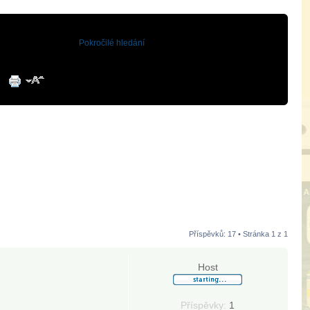
Pokročilé hledání
Příspěvků: 17 • Stránka
1
z
1
Host
Příspěvky:
1