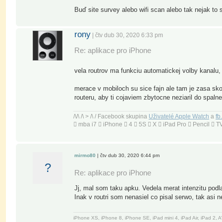
Buď site survey alebo wifi scan alebo tak nejak to 
rony
| čtv dub 30, 2020 6:33 pm
Re: aplikace pro iPhone
vela routrov ma funkciu automatickej volby kanalu
merace v mobiloch su sice fajn ale tam je zasa sko
routeru, aby ti cojaviem zbytocne neziaril do spaln
/\/\ /\ > /\ / Facebook skupina
Uživatelé Apple Watch
a
fb
 mba i7  iPhone  4  5S  X  iPad Pro  Pencil 
mirmo80
| čtv dub 30, 2020 6:44 pm
?
Re: aplikace pro iPhone
Jj, mal som taku apku. Vedela merat intenzitu podla
Inak v routri som nenasiel co pisal serwo, tak asi 
iPhone XS, iPhone 8, iPhone SE, iPad mini 4, iPad Air, iPad 2