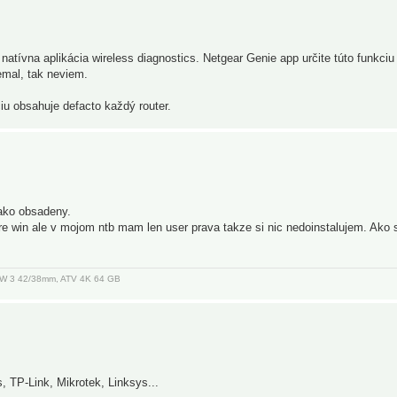
natívna aplikácia wireless diagnostics. Netgear Genie app určite túto funkciu
mal, tak neviem.
ciu obsahuje defacto každý router.
ako obsadeny.
re win ale v mojom ntb mam len user prava takze si nic nedoinstalujem. Ako 
, AW 3 42/38mm, ATV 4K 64 GB
, TP-Link, Mikrotek, Linksys...