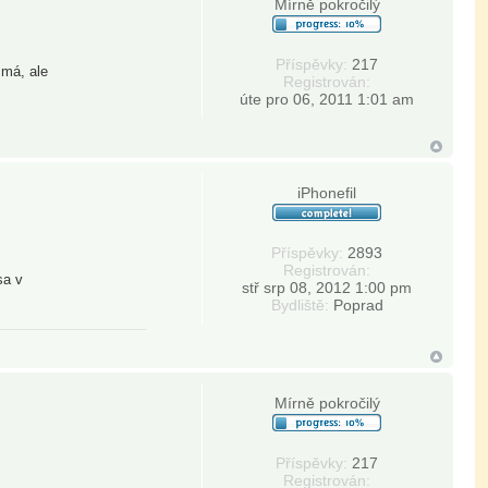
Mírně pokročilý
Příspěvky:
217
 má, ale
Registrován:
úte pro 06, 2011 1:01 am
iPhonefil
Příspěvky:
2893
Registrován:
sa v
stř srp 08, 2012 1:00 pm
Bydliště:
Poprad
Mírně pokročilý
Příspěvky:
217
Registrován: