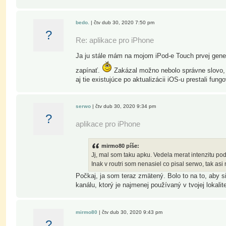
bedo.
| čtv dub 30, 2020 7:50 pm
?
Re: aplikace pro iPhone
Ja ju stále mám na mojom iPod-e Touch prvej gener
zapínať.
Zakázal možno nebolo správne slovo, App
aj tie existujúce po aktualizácii iOS-u prestali fungo
serwo
| čtv dub 30, 2020 9:34 pm
?
aplikace pro iPhone
mirmo80 píše:
Jj, mal som taku apku. Vedela merat intenzitu podl
Inak v routri som nenasiel co pisal serwo, tak as
Počkaj, ja som teraz zmätený. Bolo to na to, aby si
kanálu, ktorý je najmenej používaný v tvojej lokal
mirmo80
| čtv dub 30, 2020 9:43 pm
?