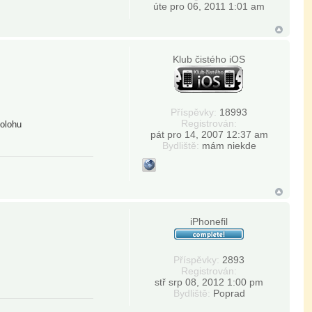
úte pro 06, 2011 1:01 am
Klub čistého iOS
Příspěvky:
18993
Registrován:
polohu
pát pro 14, 2007 12:37 am
Bydliště:
mám niekde
iPhonefil
Příspěvky:
2893
Registrován:
stř srp 08, 2012 1:00 pm
Bydliště:
Poprad