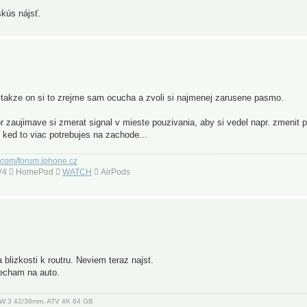
skús nájsť.
, takze on si to zrejme sam ocucha a zvoli si najmenej zarusene pasmo.
r zaujimave si zmerat signal v mieste pouzivania, aby si vedel napr. zmenit 
e ked to viac potrebujes na zachode...
.com/forum.iphone.cz
 TV4  HomePod 
WATCH
 AirPods
 blizkosti k routru. Neviem teraz najst.
necham na auto.
, AW 3 42/38mm, ATV 4K 64 GB