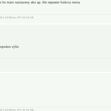
lne ho mam nastaveny ako ap. Ale repeater funkciu nema.
, AW 3 42/38mm, ATV 4K 64 GB
popsáno výše.
, AW 3 42/38mm, ATV 4K 64 GB