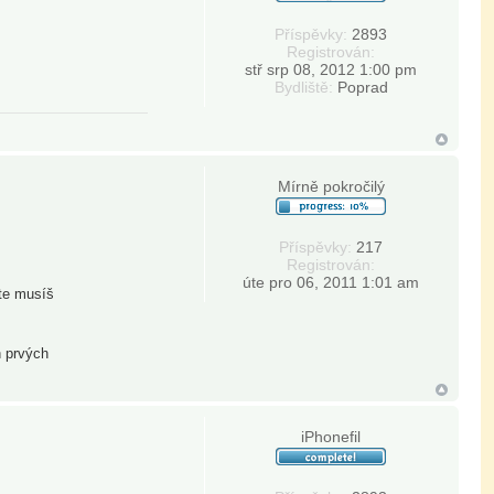
Příspěvky:
2893
Registrován:
stř srp 08, 2012 1:00 pm
Bydliště:
Poprad
Mírně pokročilý
Příspěvky:
217
Registrován:
úte pro 06, 2011 1:01 am
ite musíš
h prvých
iPhonefil