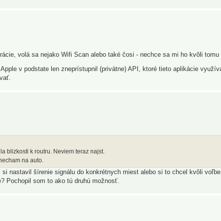
ácie, volá sa nejako Wifi Scan alebo také čosi - nechce sa mi ho kvôli tomu 
le v podstate len zneprístupnil (privátne) API, ktoré tieto aplikácie využíva
vať.
a blizkosti k routru. Neviem teraz najst.
i necham na auto.
 si nastavil šírenie signálu do konkrétnych miest alebo si to chcel kvôli voľb
ite? Pochopil som to ako tú druhú možnosť.