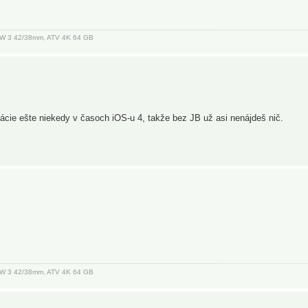
, AW 3 42/38mm, ATV 4K 64 GB
kácie ešte niekedy v časoch iOS-u 4, takže bez JB už asi nenájdeš nič.
, AW 3 42/38mm, ATV 4K 64 GB