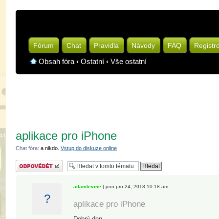
Fórum
Chat
Pravidla
Návody
FAQ
Registr
Obsah fóra
‹
Ostatní
‹
Vše ostatní
aplikace pro iPhone
Chat fóra:
a nikdo.
Vstup do diskuze online
Odeslat odpověď
adamlevine
| pon pro 24, 2018 10:18 am
?
aplikace pro iPhone
Dobrý den,