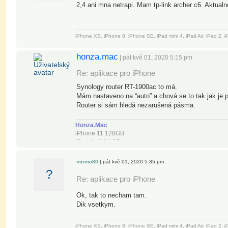
2,4 ani mna netrapi. Mam tp-link archer c6. Aktua
iPhone XS, iPhone 8, iPhone SE, iPad mini 4, iPad Air, iPad 2
honza.mac
| pát kvě 01, 2020 5:15 pm
Re: aplikace pro iPhone
Synology router RT-1900ac to má.
Mám nastaveno na “auto” a chová se to tak jak je 
Router si sám hledá nezarušená pásma.
Honza.Mac
iPhone 11 128GB
iPad Air 2 64 GB
15" MBPro Retina (mid 2012)/16GB/1TB SSD OWC
TB Extern. HDD Transcend StoreJet 500, 256GB
mirmo80
| pát kvě 01, 2020 5:35 pm
USB 3.0 Extern. HDD LaCie Porsche design 1 TB
?
Synology NAS DS-218, DS-216play 8TB WD Red
Re: aplikace pro iPhone
Ok, tak to necham tam.
Dik vsetkym.
iPhone XS, iPhone 8, iPhone SE, iPad mini 4, iPad Air, iPad 2