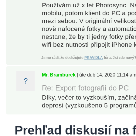
Používám už x let Photosync. Na
mobilu, potom klient do PC a posí
mezi sebou. V originální veliko
nově nafocené fotky a automatic
nestane, že by ti jedny fotky př
wifi bez nutnosti připojit iPhone 
Jsme rádi, že dodržujete
PRAVIDLA
fóra.
Jsi zde nový
Mr. Bramburek
| úte dub 14, 2020 11:14 a
?
Re: Export fotografií do PC
Díky, večer to vyzkouším, začín
depresi (vyzkoušeno 5 programů 
Prehľad diskusií na