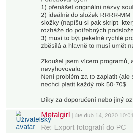
1) přenášet originální názvy so
2) ideálně do složek RRRR-MM n
složky (napíšu si pak skript, kte
rozháže do potřebných podslož
3) musí to být pekelně rychlé pr
zběsilá a hlavně to musí umět n
Zkoušel jsem vícero programů, 
nevyhovovalo.
Není problém za to zaplatit (ale
nechci platit každý rok 50-70$.
Díky za doporučení nebo jiný o
Metalgirl
| úte dub 14, 2020 10:0
Re: Export fotografií do PC