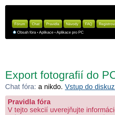
Fórum
Chat
Pravidla
Návody
FAQ
Registrov
Obsah fóra
‹
Aplikace
‹
Aplikace pro PC
Export fotografií do P
Chat fóra:
a nikdo.
Vstup do diskuz
Pravidla fóra
V tejto sekcií uverejňujte informá