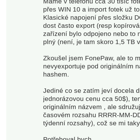
Máme v telefonu cca 30 tisíc fot
přes WIN 10 a import fotek už t
Klasické napojení přes složku D
dost často export (resp kopírov
zařízení bylo odpojeno nebo to n
plný (není, je tam skoro 1,5 TB 
Zkoušel jsem FonePaw, ale to mi
nevyexportuje pod originálním 
hashem.
Jediné co se zatím jeví docela
jednorázovou cenu cca 50$), ten
originálním názvem , ale sdružuj
časovém rozsahu RRRR-MM-DD
týdenní rozsahy), což se mi taky 
Potřeboval bych