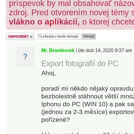
príspevok by mal obsahovať názov 
zdroj. Pred otvorením novej témy 
vlákno o aplikácií,
o ktorej chcet
Odeslat odpověď
Mr. Bramburek
| úte dub 14, 2020 9:37 am
?
Export fotografií do PC
Ahoj,
poradí mi někdo nějaký opravdu
bezbolestně stáhnout větší množs
Iphonu do PC (WIN 10) a pak s
(jednou za 2-3 měsíce) exporto
pořízené?