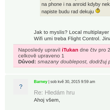
types, and
na phone i na anroid kdyby nek
compete in
napiste budu rad dekuju
12 Horde
levels for a
spot on the
Jak to myslis? Local multiplayer
leaderboards
Wifi umi treba Flight Control. J
Naposledy upravil
iTukan
dne čtv pro 
● Equip
celkově upraveno 1
yourself with
Důvod:
smazany doublepost, dodržuj p
powerful
weapons
and power-
Barney
| sob kvě 30, 2015 9:59 am
ups:
?
● 8 primary
Re: Hledám hru
weapons
Ahoj všem,
and 8
secondary