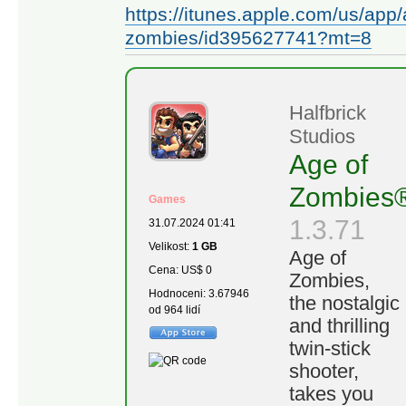
https://itunes.apple.com/us/app/
zombies/id395627741?mt=8
Halfbrick
Studios
Age of
Zombies
Games
1.3.71
31.07.2024 01:41
Velikost:
1 GB
Age of
Cena: US$ 0
Zombies,
Hodnoceni: 3.67946
the nostalgic
od 964 lidí
and thrilling
twin-stick
shooter,
takes you