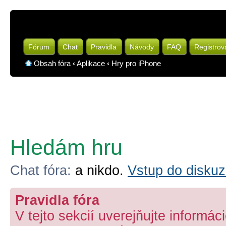
Fórum
Chat
Pravidla
Návody
FAQ
Registrov
Obsah fóra
‹
Aplikace
‹
Hry pro iPhone
Hledám hru
Chat fóra:
a nikdo.
Vstup do diskuz
Pravidla fóra
V tejto sekcií uverejňujte informá