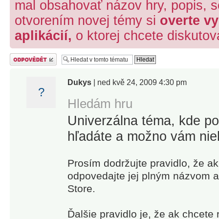
mal obsahovať názov hry, popis, s
otvorením novej témy si
overte v
aplikácií,
o ktorej chcete diskutov
Odeslat odpověď
Dukys
| ned kvě 24, 2009 4:30 pm
?
Hledám hru
Univerzálna téma, kde po
hľadáte a možno vám nie
Prosím dodržujte pravidlo, že ak
odpovedajte jej plným názvom 
Store.
Ďalšie pravidlo je, že ak chcete