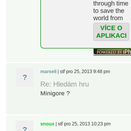
through time
to save the
world from
the undead
VÍCE O
menace with
APLIKACI
Barry
Steakfries!
Age of
Zombies is
ad-free,
marseli
| stř pro 25, 2013 9:48 pm
delivering
?
pure,
Re: Hledám hru
unadulterate
Minigore ?
fun with an
unforgettable
cast of
characters.
snoux
| stř pro 25, 2013 10:23 pm
?