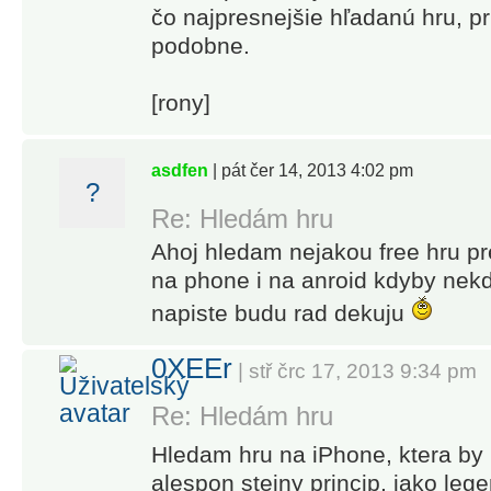
čo najpresnejšie hľadanú hru, p
podobne.
[rony]
asdfen
| pát čer 14, 2013 4:02 pm
?
Re: Hledám hru
Ahoj hledam nejakou free hru pr
na phone i na anroid kdyby nekd
napiste budu rad dekuju
0XEEr
| stř črc 17, 2013 9:34 pm
Re: Hledám hru
Hledam hru na iPhone, ktera by 
alespon stejny princip, jako le