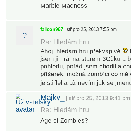
Marble Madness
fallcon967
| stř pro 25, 2013 7:55 pm
?
Re: Hledám hru
Ahoj, hledám hru překvapivě
jsem ji hrál na starém 3Gčku a b
pohledu, pořád jsem chodil a c
příšerek, možná zombíci co mě c
je střílel a už nevím jak se jmen
Majky_
| stř pro 25, 2013 9:41 pm
Re: Hledám hru
Age of Zombies?