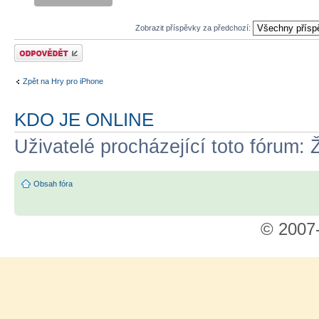
as you strive
Zobrazit příspěvky za předchozí:
to become
the ultimate
Odeslat odpověď
zombie-
Zpět na Hry pro iPhone
slaying
machine.
KDO JE ONLINE
● Show the
diabolical
Uživatelé procházející toto fórum: 
Professor
Brains and
Obsah fóra
his undead
hordes that
© 2007
they're no
match for
Barry
Steakfries
and his
arsenal of