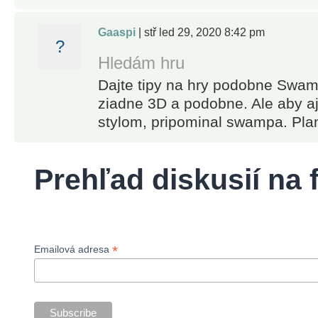
Apple Watch Series 4 Nike+ 44mm
friends in
split-screen
Gaaspi
| stř led 29, 2020 8:42 pm
?
Co-op mode
Hledám hru
and enjoy
remastered
Dajte tipy na hry podobne Swam
graphics
ziadne 3D a podobne. Ale aby aj
and audio
stylom, pripominal swampa. Pla
for an
immersive
Prehľad diskusií na
experience.
● Rise
through the
ranks on
*
Emailová adresa
online
leaderboards
and unlock
achievement