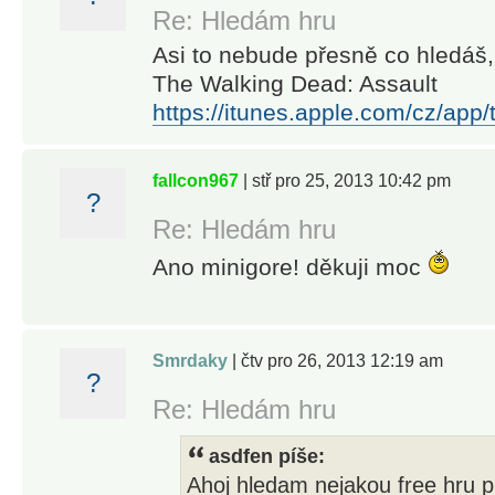
Re: Hledám hru
Asi to nebude přesně co hledáš,
Experience
The Walking Dead: Assault
a
https://itunes.apple.com/cz/app
lighthearted,
action-
packed story
fallcon967
| stř pro 25, 2013 10:42 pm
?
that spans
Re: Hledám hru
24 levels
across 8
Ano minigore! děkuji moc
diverse
worlds.
Confront 7
Smrdaky
| čtv pro 26, 2013 12:19 am
unique
?
bosses,
Re: Hledám hru
encounter a
variety of
asdfen píše:
zombie
Ahoj hledam nejakou free hru p