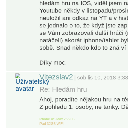
hledám hru na IOS, viděl jsem n
weapons,
Youtube někdy v listopadu/prosin
including
neuložil ani odkaz na YT a v his
sentry guns,
se jednalo o to, že když jste za
to annihilate
se Vám zobrazovali další hráči (
the
natáčeli) akorát iphone/tablet byl
relentless
horde.
sobě. Snad někdo kdo to zná ví
● 5 amazing
power-ups,
Díky moc!
like riding a
Vitezslav2
ferocious
| sob lis 10, 2018 3:3
zombie T-
Re: Hledám hru
Rex or
zooming on
Ahoj, poradíte nějakou hru na t
a futuristic
Z pohledu 1. osoby, ne tanky. Dě
hoverboard!
iPhone XS Max 256GB
iPad 32GB WIFI
● Play with