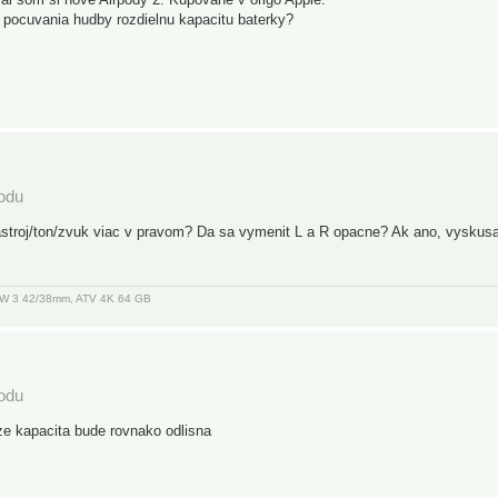
 pocuvania hudby rozdielnu kapacitu baterky?
podu
astroj/ton/zvuk viac v pravom? Da sa vymenit L a R opacne? Ak ano, vyskusa
, AW 3 42/38mm, ATV 4K 64 GB
podu
e kapacita bude rovnako odlisna