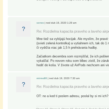
serwo
| ned dub 19, 2020 1:29 am
?
Re: Rozdielna kapacita praveho a laveho air
Mne tiež sa vybíjajú hocijak. Ale myslím, že prav
(svieti zelená kontrolka) a vytiahnem ich, tak do 
či vydržia viac jak 1,5 h prehrávania hudby.
Začiatkom decembra som rozmýšľal, že ich pošlem 
vykašľal. Po novom roku som blbec zistil, že záru
hodiť do koša. V živote už AirPods nechcem ani vid
mirmo80
| ned dub 19, 2020 7:30 am
?
Re: Rozdielna kapacita praveho a laveho air
OT: no a ked ti poslem adresu, poslal by si mi ich
iPhone XS, iPhone 8, iPhone SE, iPad mini 4, iPad Air, iPad 2