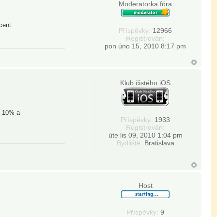
Moderatorka fóra
cent.
Příspěvky:
12966
Registrován:
pon úno 15, 2010 8:17 pm
Klub čistého iOS
ma 10% a
Příspěvky:
1933
Registrován:
úte lis 09, 2010 1:04 pm
Bydliště:
Bratislava
Host
Příspěvky:
9