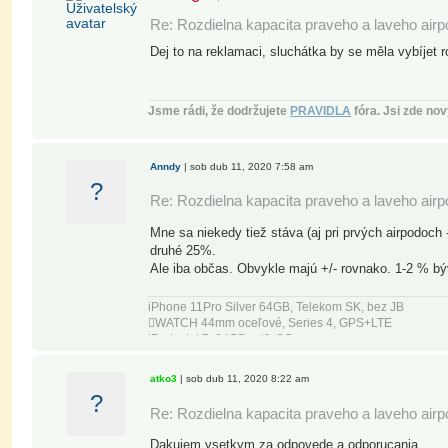
Re: Rozdielna kapacita praveho a laveho air
Dej to na reklamaci, sluchátka by se měla vybíjet 
Jsme rádi, že dodržujete
PRAVIDLA
fóra.
Jsi zde no
Anndy
| sob dub 11, 2020 7:58 am
?
Re: Rozdielna kapacita praveho a laveho air
Mne sa niekedy tiež stáva (aj pri prvých airpodoch 
druhé 25%.
Ale iba občas. Obvykle majú +/- rovnako. 1-2 % býv
iPhone 11Pro Silver 64GB, Telekom SK, bez JB
WATCH 44mm oceľové, Series 4, GPS+LTE
iPad mini 5, 64GB, wifi, SG
MBPro 13" 2018, i5, 16GB, 1TB SSD, Space Grey
atko3
| sob dub 11, 2020 8:22 am
?
Re: Rozdielna kapacita praveho a laveho air
Dakujem vsetkym za odpovede a odporucania