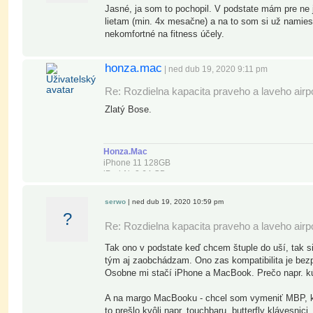
Jasné, ja som to pochopil. V podstate mám pre ne j
lietam (min. 4x mesačne) a na to som si už namies
nekomfortné na fitness účely.
honza.mac
| ned dub 19, 2020 9:11 pm
Re: Rozdielna kapacita praveho a laveho air
Zlatý Bose.
Honza.Mac
iPhone 11 128GB
iPad Air 2 64 GB
15" MBPro Retina (mid 2012)/16GB/1TB SSD OWC
TB Extern. HDD Transcend StoreJet 500, 256GB
serwo
| ned dub 19, 2020 10:59 pm
USB 3.0 Extern. HDD LaCie Porsche design 1 TB
?
Synology NAS DS-218, DS-216play 8TB WD Red
Re: Rozdielna kapacita praveho a laveho air
Tak ono v podstate keď chcem štuple do uší, tak si 
tým aj zaobchádzam. Ono zas kompatibilita je bezp
Osobne mi stačí iPhone a MacBook. Prečo napr. kú
A na margo MacBooku - chcel som vymeniť MBP, keď
to prešlo kvôli napr. touchbaru, butterfly klávesni