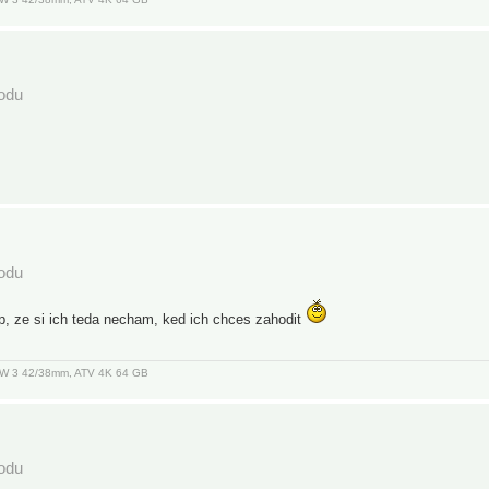
podu
podu
p, ze si ich teda necham, ked ich chces zahodit
, AW 3 42/38mm, ATV 4K 64 GB
podu