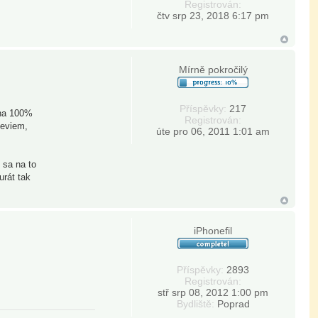
Registrován:
čtv srp 23, 2018 6:17 pm
Mírně pokročilý
Příspěvky:
217
 na 100%
Registrován:
neviem,
úte pro 06, 2011 1:01 am
 sa na to
urát tak
iPhonefil
Příspěvky:
2893
Registrován:
stř srp 08, 2012 1:00 pm
Bydliště:
Poprad