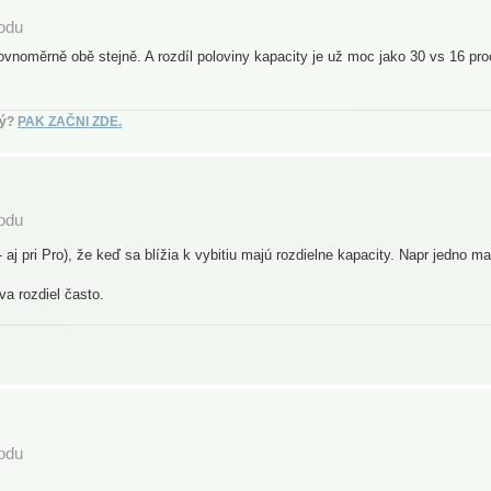
podu
rovnoměrně obě stejně. A rozdíl poloviny kapacity je už moc jako 30 vs 16 pro
vý?
PAK ZAČNI ZDE.
podu
- aj pri Pro), že keď sa blížia k vybitiu majú rozdielne kapacity. Napr jedno 
a rozdiel často.
podu