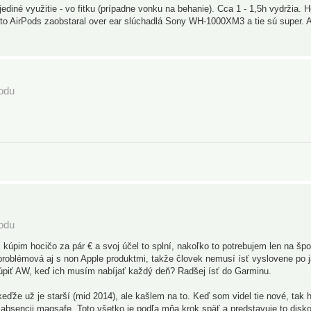
ediné využitie - vo fitku (prípadne vonku na behanie). Cca 1 - 1,5h vydržia. 
to AirPods zaobstaral over ear slúchadlá Sony WH-1000XM3 a tie sú super. 
podu
podu
kúpim hocičo za pár € a svoj účel to splní, nakoľko to potrebujem len na špor
roblémová aj s non Apple produktmi, takže človek nemusí ísť vyslovene po j
piť AW, keď ich musím nabíjať každý deň? Radšej ísť do Garminu.
že už je starší (mid 2014), ale kašlem na to. Keď som videl tie nové, tak
ci, absencii magsafe. Toto všetko je podľa mňa krok späť a predstavuje to disk