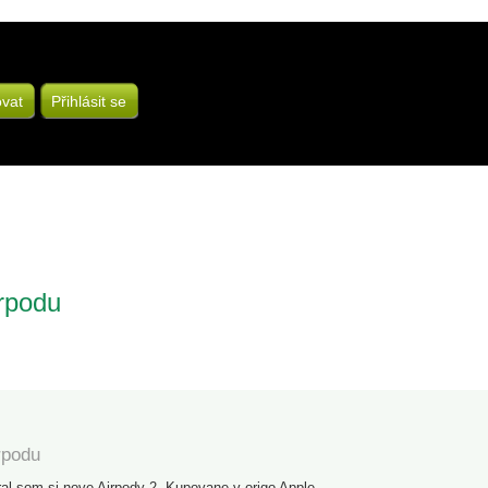
ovat
Přihlásit se
irpodu
rpodu
al som si nove Airpody 2. Kupovane v origo Apple.