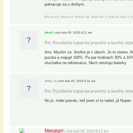
pokracuje sa s druhym.
iPhone XS, iPhone 8, iPhone SE, iPad mini 4, iPad Air, iPad 2
atko3
| ned dub 05, 2020 8:11 am
?
Re: Rozdielna kapacita praveho a laveho air
Ano. Myslim ze. Ikrofon je v oboch. Je to stereo. A
puzdra a majupl 100%. Po par hodinach 30% a 16%. 
sluchatka na reklamaciu. Nech otestuju baterky
Jirka_S
| ned dub 05, 2020 8:11 am
?
Re: Rozdielna kapacita praveho a laveho air
No jo, máte pravdu, teď jsem si to našel, já hlupe
Metalgirl
| ned dub 05, 2020 8:12 am