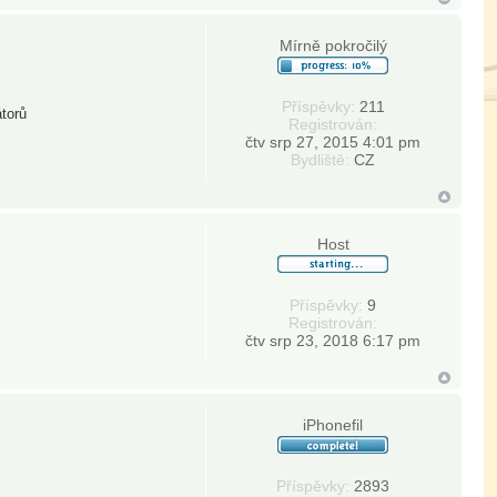
Mírně pokročilý
Příspěvky:
211
átorů
Registrován:
čtv srp 27, 2015 4:01 pm
Bydliště:
CZ
Host
Příspěvky:
9
Registrován:
čtv srp 23, 2018 6:17 pm
iPhonefil
Příspěvky:
2893