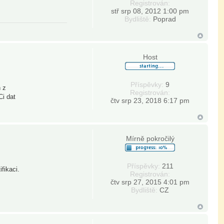
Registrován:
stř srp 08, 2012 1:00 pm
Bydliště:
Poprad
Host
Příspěvky:
9
h z
Registrován:
Ci dat
čtv srp 23, 2018 6:17 pm
Mírně pokročilý
Příspěvky:
211
fikaci.
Registrován:
čtv srp 27, 2015 4:01 pm
Bydliště:
CZ