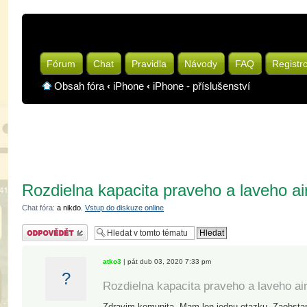
Fórum
Chat
Pravidla
Návody
FAQ
Registr
Obsah fóra
‹
iPhone
‹
iPhone - příslušenství
Rozdielna kapacita praveho a laveho a
Chat fóra:
a nikdo.
Vstup do diskuze online
Odeslat odpověď
atko3
| pát dub 03, 2020 7:33 pm
?
Rozdielna kapacita praveho a laveho ai
Zdravim komunita. Mam len jednu otazku. Zaobstar