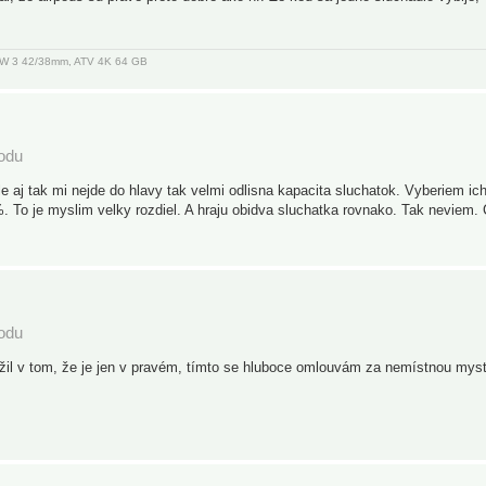
, AW 3 42/38mm, ATV 4K 64 GB
podu
le aj tak mi nejde do hlavy tak velmi odlisna kapacita sluchatok. Vyberiem ic
To je myslim velky rozdiel. A hraju obidva sluchatka rovnako. Tak neviem. 
podu
c žil v tom, že je jen v pravém, tímto se hluboce omlouvám za nemístnou mysti