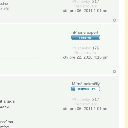
Příspěvky:
217
Hodne
Registrován:
Akurát
úte pro 06, 2011 1:01 am
iPhone expert
Příspěvky:
176
Registrován:
čtv bře 22, 2018 4:16 pm
Mírně pokročilý
Příspěvky:
217
t a tak s
Registrován:
ablku.
úte pro 06, 2011 1:01 am
 hneď ma
omfort