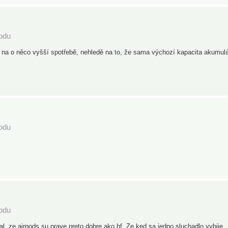
podu
et na o něco vyšší spotřebě, nehledě na to, že sama výchozí kapacita akumul
podu
podu
tal, ze airpods su prave preto dobre ako hf. Ze ked sa jedno sluchadlo vybije,