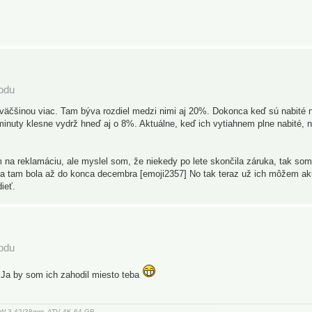
podu
é väčšinou viac. Tam býva rozdiel medzi nimi aj 20%. Dokonca keď sú nabité
1 minuty klesne vydrž hneď aj o 8%. Aktuálne, keď ich vytiahnem plne nabité, 
na reklamáciu, ale myslel som, že niekedy po lete skončila záruka, tak som
ka tam bola až do konca decembra [emoji2357] No tak teraz už ich môžem ak
ieť.
podu
? Ja by som ich zahodil miesto teba
, AW 3 42/38mm, ATV 4K 64 GB