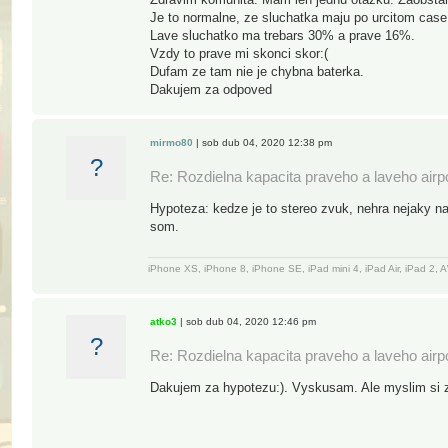
Je to normalne, ze sluchatka maju po urcitom case
Lave sluchatko ma trebars 30% a prave 16%.
Vzdy to prave mi skonci skor:(
Dufam ze tam nie je chybna baterka.
Dakujem za odpoved
mirmo80
| sob dub 04, 2020 12:38 pm
?
Re: Rozdielna kapacita praveho a laveho air
Hypoteza: kedze je to stereo zvuk, nehra nejaky n
som.
iPhone XS, iPhone 8, iPhone SE, iPad mini 4, iPad Air, iPad 2
atko3
| sob dub 04, 2020 12:46 pm
?
Re: Rozdielna kapacita praveho a laveho air
Dakujem za hypotezu:). Vyskusam. Ale myslim si z