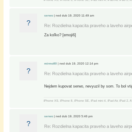
serwo
| ned dub 19, 2020 11:49 am
?
Re: Rozdielna kapacita praveho a laveho air
Za koľko? [emoji6]
mirmo80
| ned dub 19, 2020 12:14 pm
?
Re: Rozdielna kapacita praveho a laveho air
Nejdem kupovat serwo, nevyuzil by som. To bol vti
iPhone XS, iPhone 8, iPhone SE, iPad mini 4, iPad Air, iPad 2
serwo
| ned dub 19, 2020 5:46 pm
?
Re: Rozdielna kapacita praveho a laveho air