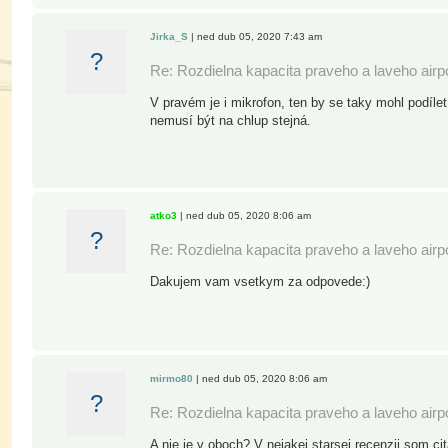
Jirka_S
| ned dub 05, 2020 7:43 am
?
Re: Rozdielna kapacita praveho a laveho air
V pravém je i mikrofon, ten by se taky mohl podíl
nemusí být na chlup stejná.
atko3
| ned dub 05, 2020 8:06 am
?
Re: Rozdielna kapacita praveho a laveho air
Dakujem vam vsetkym za odpovede:)
mirmo80
| ned dub 05, 2020 8:06 am
?
Re: Rozdielna kapacita praveho a laveho air
A nie je v oboch? V nejakej starsej recenzii som ci