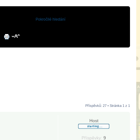
Pokročilé hledání
Příspěvků: 27 • Stránka
1
z
1
Host
Příspěvky:
9